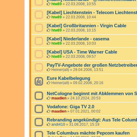
htw89
»
22.03.2008, 10:55
[Kabel] Liechtenstein - Telecom Liechtens
htw89
»
22.03.2008, 10:44
[Kabel] Großbritannien - Virgin Cable
htw89
»
22.03.2008, 10:15
[Kabel] Niederlande - casema
htw89
»
22.03.2008, 10:03
[Kabel] USA - Time Warner Cable
htw89
»
22.03.2008, 09:57
PayTV-Angebote der großen Netzbetreibe
Heiner(alt)
»
29.04.2006, 13:51
Eure Kabelbelegung
Heiner(alt)
»
09.02.2006, 20:16
NetCologne beginnt mit Abklemmen von 
maadien
»
24.10.2024, 20:53
Vodafone: Giga TV 2.0
maadien
»
07.01.2021, 00:02
Rebranding angekündigt: Aus Tele Colu
andi410
»
31.08.2017, 15:19
Tele Columbus mächte Pepcom kaufen