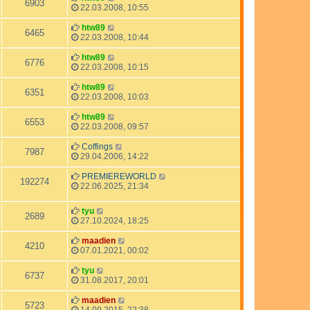
Z
6903
r
f
g
t
B
t
e
22.03.2008, 10:55
g
f
r
e
e
t
u
i
e
a
i
r
z
L
htw89
Z
6465
r
f
g
t
B
t
e
22.03.2008, 10:44
g
f
r
e
e
t
u
i
e
a
i
r
z
L
htw89
Z
6776
r
f
g
t
B
t
e
22.03.2008, 10:15
g
f
r
e
e
t
u
i
e
a
i
r
z
L
htw89
Z
6351
r
f
g
t
B
t
e
22.03.2008, 10:03
g
f
r
e
e
t
u
i
e
a
i
r
z
L
htw89
Z
6553
r
f
g
t
B
t
e
22.03.2008, 09:57
g
f
r
e
e
t
u
i
e
a
i
r
z
L
Coffings
Z
7987
r
f
g
t
B
t
e
29.04.2006, 14:22
g
f
r
e
e
t
u
i
e
a
i
r
z
L
PREMIEREWORLD
Z
192274
r
f
g
t
B
t
e
22.06.2025, 21:34
g
f
r
e
e
t
u
i
e
a
i
r
z
L
r
tyu
f
g
t
B
t
Z
2689
e
g
27.10.2024, 18:25
f
r
e
e
t
i
e
a
i
r
u
z
L
r
maadien
f
g
t
B
Z
4210
t
e
07.01.2021, 00:02
f
r
e
g
e
t
i
e
a
i
u
r
z
L
tyu
f
g
t
Z
6737
r
B
t
e
31.08.2017, 20:01
f
r
g
e
e
t
e
a
u
i
i
r
z
L
maadien
f
g
Z
5723
r
t
B
t
e