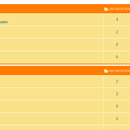
m
n
ANTWORTEN
e
A
n
4
asten
n
A
2
t
n
A
0
w
t
n
o
A
6
w
t
r
n
o
w
t
ANTWORTEN
t
r
o
e
A
2
w
t
r
n
n
o
e
A
2
t
t
r
n
n
e
A
0
w
t
t
n
n
o
e
A
0
w
t
r
n
n
o