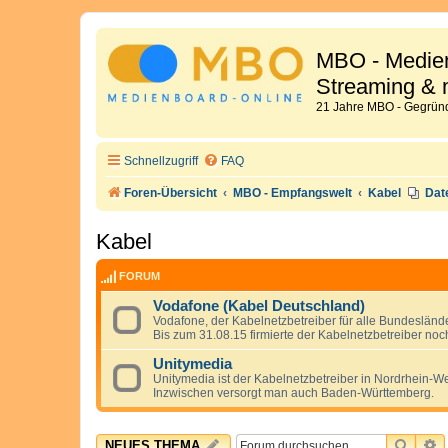
MBO - Medien
Streaming & 
21 Jahre MBO - Gegründ
Schnellzugriff
FAQ
Foren-Übersicht
MBO - Empfangswelt
Kabel
Dat
Kabel
FORUM
Vodafone (Kabel Deutschland)
Vodafone, der Kabelnetzbetreiber für alle Bundeslä
Bis zum 31.08.15 firmierte der Kabelnetzbetreiber n
Unitymedia
Unitymedia ist der Kabelnetzbetreiber in Nordrhein-W
Inzwischen versorgt man auch Baden-Württemberg.
SUCH
E
NEUES THEMA