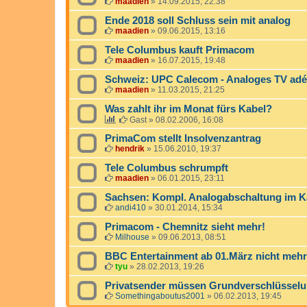
maadien
»
14.09.2015, 22:38
Ende 2018 soll Schluss sein mit analog
maadien
»
09.06.2015, 13:16
Tele Columbus kauft Primacom
maadien
»
16.07.2015, 19:48
Schweiz: UPC Calecom - Analoges TV adé
maadien
»
11.03.2015, 21:25
Was zahlt ihr im Monat fürs Kabel?
Gast
»
08.02.2006, 16:08
PrimaCom stellt Insolvenzantrag
hendrik
»
15.06.2010, 19:37
Tele Columbus schrumpft
maadien
»
06.01.2015, 23:11
Sachsen: Kompl. Analogabschaltung im K
andi410
»
30.01.2014, 15:34
Primacom - Chemnitz sieht mehr!
Milhouse
»
09.06.2013, 08:51
BBC Entertainment ab 01.März nicht mehr
tyu
»
28.02.2013, 19:26
Privatsender müssen Grundverschlüssel
Somethingaboutus2001
»
06.02.2013, 19:45