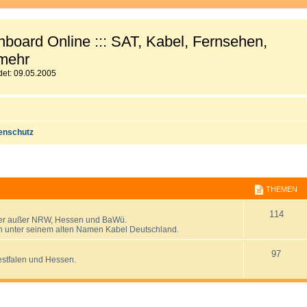
board Online ::: SAT, Kabel, Fernsehen,
mehr
et: 09.05.2005
enschutz
THEMEN
T
114
nder außer NRW, Hessen und BaWü.
och unter seinem alten Namen Kabel Deutschland.
h
T
e
97
estfalen und Hessen.
h
m
e
e
E
RWEITERTE SUCHE