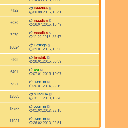
14.09.2015, 22:38
g
f
r
e
e
t
e
u
i
a
i
r
z
L
maadien
Z
7422
r
f
g
t
B
t
e
08.09.2015, 18:41
g
f
r
e
e
t
u
i
e
a
i
r
z
L
maadien
Z
6080
r
f
g
t
B
t
e
16.07.2015, 19:48
g
f
r
e
e
t
u
i
e
a
i
r
z
L
maadien
Z
7270
r
f
g
t
B
t
e
11.03.2015, 22:47
g
f
r
e
e
t
u
i
e
a
i
r
z
L
Coffings
Z
16024
r
f
g
t
B
t
e
29.01.2015, 19:56
g
f
r
e
e
t
u
i
e
a
i
r
z
L
hendrik
Z
7908
r
f
g
t
B
t
e
28.01.2015, 06:59
g
f
r
e
e
t
u
i
e
a
i
r
z
L
tyu
Z
6401
r
f
g
t
B
t
e
07.01.2015, 10:07
g
f
r
e
e
t
u
i
e
a
i
r
z
L
twen-fm
Z
7821
r
f
g
t
B
t
e
30.01.2014, 22:19
g
f
r
e
e
t
u
i
e
a
i
r
z
L
Milhouse
Z
12869
r
f
g
t
B
t
e
10.11.2013, 15:20
g
f
r
e
e
t
u
i
e
a
i
r
z
L
twen-fm
Z
13758
r
f
g
t
B
t
e
01.03.2013, 22:15
g
f
r
e
e
t
u
i
e
a
i
r
z
L
twen-fm
Z
11631
r
f
g
t
B
t
e
26.02.2013, 23:51
g
f
r
e
e
t