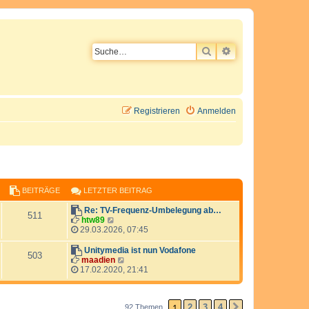
SUCHE
ERWEITERTE SU
Registrieren
Anmelden
BEITRÄGE
LETZTER BEITRAG
L
Re: TV-Frequenz-Umbelegung ab…
B
511
e
N
htw89
t
e
29.03.2026, 07:45
e
z
u
t
e
L
Unitymedia ist nun Vodafone
i
B
503
e
s
e
N
maadien
r
t
t
e
17.02.2020, 21:41
t
e
B
e
z
u
e
r
t
e
r
i
i
B
e
s
t
e
1
2
3
4
92 Themen
r
t
NÄCHSTE