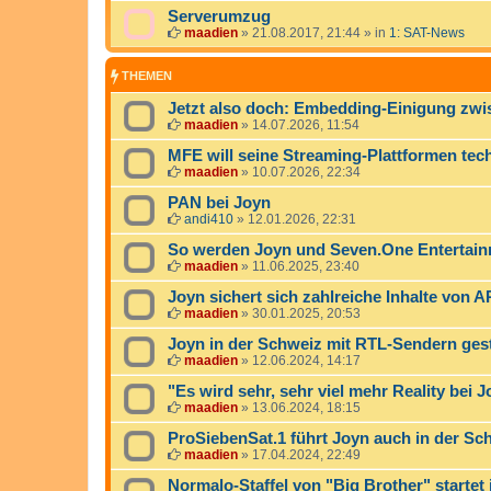
Serverumzug
maadien
»
21.08.2017, 21:44
» in
1: SAT-News
THEMEN
Jetzt also doch: Embedding-Einigung zw
maadien
»
14.07.2026, 11:54
MFE will seine Streaming-Plattformen tec
maadien
»
10.07.2026, 22:34
PAN bei Joyn
andi410
»
12.01.2026, 22:31
So werden Joyn und Seven.One Entertai
maadien
»
11.06.2025, 23:40
Joyn sichert sich zahlreiche Inhalte von
maadien
»
30.01.2025, 20:53
Joyn in der Schweiz mit RTL-Sendern gest
maadien
»
12.06.2024, 14:17
"Es wird sehr, sehr viel mehr Reality bei 
maadien
»
13.06.2024, 18:15
ProSiebenSat.1 führt Joyn auch in der Sc
maadien
»
17.04.2024, 22:49
Normalo-Staffel von "Big Brother" startet