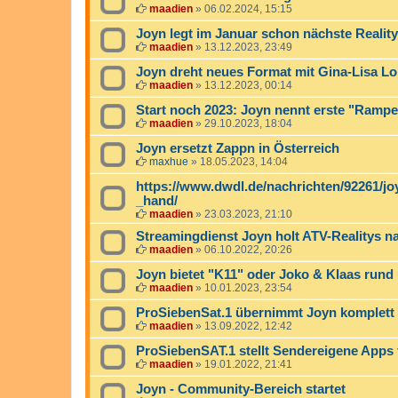
maadien
»
06.02.2024, 15:15
Joyn legt im Januar schon nächste Realit
maadien
»
13.12.2023, 23:49
Joyn dreht neues Format mit Gina-Lisa Lo
maadien
»
13.12.2023, 00:14
Start noch 2023: Joyn nennt erste "Ramp
maadien
»
29.10.2023, 18:04
Joyn ersetzt Zappn in Österreich
maxhue
»
18.05.2023, 14:04
https://www.dwdl.de/nachrichten/92261/jo
_hand/
maadien
»
23.03.2023, 21:10
Streamingdienst Joyn holt ATV-Realitys 
maadien
»
06.10.2022, 20:26
Joyn bietet "K11" oder Joko & Klaas rund
maadien
»
10.01.2023, 23:54
ProSiebenSat.1 übernimmt Joyn komplett
maadien
»
13.09.2022, 12:42
ProSiebenSAT.1 stellt Sendereigene Apps 
maadien
»
19.01.2022, 21:41
Joyn - Community-Bereich startet