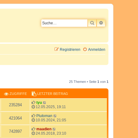
SUCHE
ERWEITERTE SU
Registrieren
Anmelden
25 Themen • Seite
1
von
1
ZUGRIFFE
LETZTER BEITRAG
L
tyu
Z
235284
e
12.05.2025, 19:11
t
u
z
L
Plutoman
Z
421064
t
e
10.05.2024, 21:05
g
e
t
u
r
z
L
maadien
Z
742897
r
B
t
e
24.05.2018, 23:10
g
e
e
t