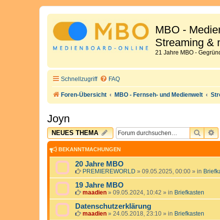
MBO - Medien
Streaming & 
21 Jahre MBO - Gegründ
Schnellzugriff
FAQ
Foren-Übersicht
MBO - Fernseh- und Medienwelt
St
Joyn
SUCH
E
NEUES THEMA
BEKANNTMACHUNGEN
20 Jahre MBO
PREMIEREWORLD
»
09.05.2025, 00:00
» in
Briefk
19 Jahre MBO
maadien
»
09.05.2024, 10:42
» in
Briefkasten
Datenschutzerklärung
maadien
»
24.05.2018, 23:10
» in
Briefkasten