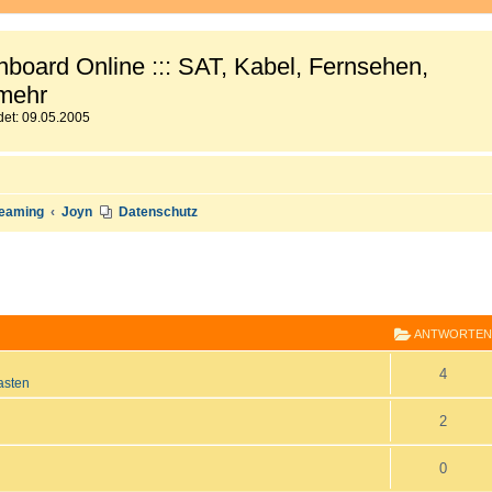
board Online ::: SAT, Kabel, Fernsehen,
mehr
et: 09.05.2005
reaming
Joyn
Datenschutz
E
RWEITERTE SUCHE
ANTWORTEN
A
4
asten
n
A
2
t
n
A
0
w
t