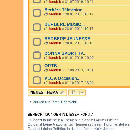
hendrik
»
31.07.2019, 16:16
Berbère Télévision...
hendrik
»
28.01.2011, 16:17
BERBERE MUSIC...
hendrik
»
28.01.2011, 16:17
BERBERE JEUNESSE...
hendrik
»
28.01.2011, 16:16
DONNA SPORT TV...
hendrik
»
01.01.2019, 16:05
ORTB...
hendrik
»
17.09.2013, 18:11
VEOA Occasion...
hendrik
»
01.10.2017, 13:00
NEUES THEMA
Zurück zur Foren-Übersicht
BERECHTIGUNGEN IN DIESEM FORUM
Du darfst
keine
neuen Themen in diesem Forum erstellen.
Du darfst
keine
Antworten zu Themen in diesem Forum erstellen.
Du darfst deine Beiträge in diesem Forum
nicht
ändern.