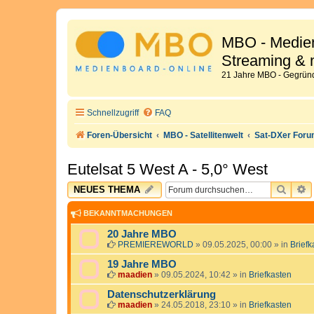
MBO - Medien
Streaming & 
21 Jahre MBO - Gegründ
Schnellzugriff
FAQ
Foren-Übersicht
MBO - Satellitenwelt
Sat-DXer For
Eutelsat 5 West A - 5,0° West
SUCH
E
NEUES THEMA
BEKANNTMACHUNGEN
20 Jahre MBO
PREMIEREWORLD
»
09.05.2025, 00:00
» in
Briefk
19 Jahre MBO
maadien
»
09.05.2024, 10:42
» in
Briefkasten
Datenschutzerklärung
maadien
»
24.05.2018, 23:10
» in
Briefkasten