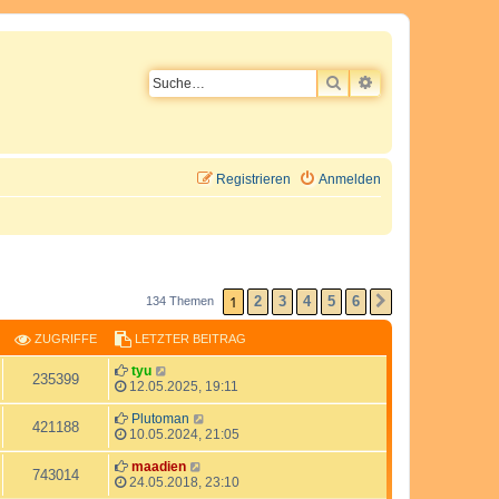
SUCHE
ERWEITERTE SU
Registrieren
Anmelden
1
2
3
4
5
6
134 Themen
NÄCHSTE
ZUGRIFFE
LETZTER BEITRAG
L
tyu
Z
235399
e
12.05.2025, 19:11
t
u
z
L
Plutoman
Z
421188
t
e
10.05.2024, 21:05
g
e
t
u
r
z
L
maadien
Z
743014
r
B
t
e
24.05.2018, 23:10
g
e
e
t