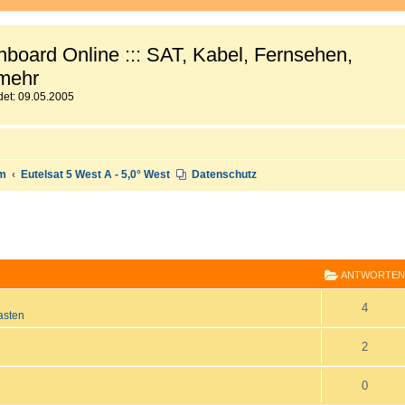
board Online ::: SAT, Kabel, Fernsehen,
mehr
et: 09.05.2005
um
Eutelsat 5 West A - 5,0° West
Datenschutz
E
RWEITERTE SUCHE
ANTWORTEN
A
4
asten
n
A
2
t
n
A
0
w
t