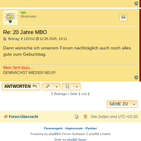
a
g
c
tyu
Moderator
Re: 20 Jahre MBO
B
Beitrag: # 120152
12.05.2025, 19:11
e
i
Dann wünsche ich unserem Forum nachträglich auch noch alles
t
gute zum Geburtstag.
r
a
g
Mein Senf dazu...
DEMNÄCHST WIEDER NEU!!!
c
ANTWORTEN
5 Beiträge • Seite
1
von
1
GEHE ZU
Foren-Übersicht
Alle Zeiten sind
UTC+02:00
Forenregeln
-
Impressum
-
Partner
Powered by
phpBB
® Forum Software © phpBB Limited
Style by
phpBB Spain