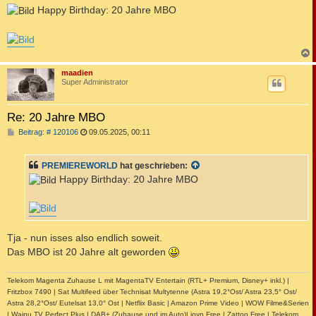
i
Happy Birthday: 20 Jahre MBO
t
r
a
g
c
maadien
Super Administrator
Re: 20 Jahre MBO
B
Beitrag: # 120106
09.05.2025, 00:11
e
i
t
PREMIEREWORLD
hat geschrieben:
r
a
Happy Birthday: 20 Jahre MBO
g
Tja - nun isses also endlich soweit.
Das MBO ist 20 Jahre alt geworden
Telekom Magenta Zuhause L mit MagentaTV Entertain (RTL+ Premium, Disney+ inkl.) |
Fritzbox 7490 | Sat Multifeed über Technisat Multytenne (Astra 19,2°Ost/ Astra 23,5° Ost/
Astra 28,2°Ost/ Eutelsat 13,0° Ost | Netflix Basic | Amazon Prime Video | WOW Filme&Serien
| Waipu TV Perfect Plus | DAB+ (Zuhause und im Auto)| joyn Free | Zattoo Free | Telekom