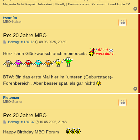
Magenta Mobil Prepaid Jahrestarif | Readly | Freimonate von Paramount+ und Apple TV
c
twen-fm
MBO-Kaiser
Re: 20 Jahre MBO
B
Beitrag: # 120118
09.05.2025, 20:39
e
i
Herzlichen Glückwunsch auch meinerseits.
t
r
a
g
BTW: Bin das erste Mal hier im "unteren (Geburtstags)-
Forenbereich". Aber besser spät, als gar nicht!
c
Plutoman
MBO-Starter
Re: 20 Jahre MBO
B
Beitrag: # 120137
10.05.2025, 21:48
e
i
Happy Birthday MBO Forum
t
r