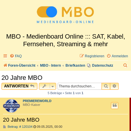
MBO - Medienboard Online ::: SAT, Kabel,
Fernsehen, Streaming & mehr
FAQ
Registrieren
Anmelden
S
Foren-Übersicht
MBO - Intern
Briefkasten
Datenschutz
u
20 Jahre MBO
c
SUCHE
ERWEI
ANTWORTEN
h
5 Beiträge • Seite
1
von
1
e
PREMIEREWORLD
MBO-Kaiser
20 Jahre MBO
B
Beitrag: # 120104
09.05.2025, 00:00
e