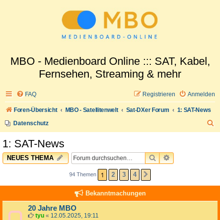
MBO - Medienboard Online ::: SAT, Kabel,
Fernsehen, Streaming & mehr
FAQ
Registrieren
Anmelden
Foren-Übersicht
MBO - Satellitenwelt
Sat-DXer Forum
1: SAT-News
S
Datenschutz
u
1: SAT-News
c
SUCHE
ERWEITERTE 
NEUES THEMA
h
e
1
2
3
4
94 Themen
NÄCHSTE
Bekanntmachungen
20 Jahre MBO
tyu
«
12.05.2025, 19:11