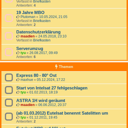
Verfasst in
Briefkasten
Antworten:
4
19 Jahre MBO
Plutoman
«
10.05.2024, 21:05
Verfasst in
Briefkasten
Antworten:
2
Datenschutzerklärung
maadien
«
24.05.2018, 23:10
Verfasst in
Briefkasten
Serverumzug
tyu
«
26.08.2017, 09:49
Antworten:
6
Themen
Express 80 - 80° Ost
maxhue
«
05.12.2024, 17:22
Start von Intelsat 27 fehlgeschlagen
tyu
«
01.02.2013, 18:19
ASTRA 1H wird geräumt
maadien
«
06.06.2012, 20:37
(ab 01.03.2012) Eutelsat benennt Satelitten um
tyu
«
01.12.2011, 19:45
Antworten:
2