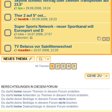
Skylink schließt Vertrag über zweiten Transponder auf
23,5°
tyu
«
29.09.2008, 19:24
Thor 2 auf 5° ost...
hendrik
«
05.09.2008, 19:23
Super Sports Network - neuer Sportkanal will
Eurosport und D
ickis
«
14.07.2008, 17:57
Antworten:
11
1
2
TV Belarus vor Satellitenwechsel
maadien
«
10.07.2008, 12:20
NEUES THEMA
1
2
3
4
94 Themen
NÄCHSTE
GEHE ZU
BERECHTIGUNGEN IN DIESEM FORUM
Du darfst
keine
neuen Themen in diesem Forum erstellen.
Du darfst
keine
Antworten zu Themen in diesem Forum erstellen.
Du darfst deine Beiträge in diesem Forum
nicht
ändern.
Du darfst deine Beiträge in diesem Forum
nicht
löschen.
Du darfst
keine
Dateianhänge in diesem Forum erstellen.