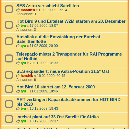
SES Astra verschiebt Satelliten
maadien
«
10.03.2009, 19:14
Antworten:
3
Hot Bird 9 und Eutelsat W2M starten am 20. Dezember
tyu
«
17.02.2009, 18:07
Antworten:
3
Ausblick auf die Entwicklung der Eutelsat
Satelittenflotte
tyu
«
11.02.2009, 20:00
Telespazio mietet 2 Transponder für RAI Programme
auf Hotbid
tyu
«
20.01.2009, 18:33
SES expandiert: neue Astra-Position 31,5° Ost
hendrik
«
16.01.2009, 20:45
Antworten:
6
Hot Bird 10 startet am 12. Februar 2009
tyu
«
11.01.2009, 19:46
ART verlängert Kapazitätsabkommen für HOT BIRD
bis 2020
tyu
«
10.12.2008, 19:43
Intelsat plant auf 33 Ost Satellit für Afrika
tyu
«
10.12.2008, 19:37