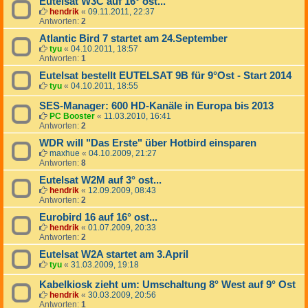
Eutelsat W3C auf 16° ost...
hendrik
«
09.11.2011, 22:37
Antworten:
2
Atlantic Bird 7 startet am 24.September
tyu
«
04.10.2011, 18:57
Antworten:
1
Eutelsat bestellt EUTELSAT 9B für 9°Ost - Start 2014
tyu
«
04.10.2011, 18:55
SES-Manager: 600 HD-Kanäle in Europa bis 2013
PC Booster
«
11.03.2010, 16:41
Antworten:
2
WDR will "Das Erste" über Hotbird einsparen
maxhue
«
04.10.2009, 21:27
Antworten:
8
Eutelsat W2M auf 3° ost...
hendrik
«
12.09.2009, 08:43
Antworten:
2
Eurobird 16 auf 16° ost...
hendrik
«
01.07.2009, 20:33
Antworten:
2
Eutelsat W2A startet am 3.April
tyu
«
31.03.2009, 19:18
Kabelkiosk zieht um: Umschaltung 8° West auf 9° Ost
hendrik
«
30.03.2009, 20:56
Antworten:
1