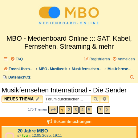
MBO - Medienboard Online ::: SAT, Kabel,
Fernsehen, Streaming & mehr
FAQ
Registrieren
Anmelden
Foren-Übersicht
MBO - Musikwelt
Musikfernsehen: International News
Musikfernsehen International - Die Sender
S
Datenschutz
u
Musikfernsehen International - Die Sender
c
SUCHE
ERWEITERTE 
NEUES THEMA
h
e
SEITE
1
VON
7
1
2
3
4
5
7
175 Themen
NÄCHSTE
…
Bekanntmachungen
20 Jahre MBO
tyu
«
12.05.2025, 19:11