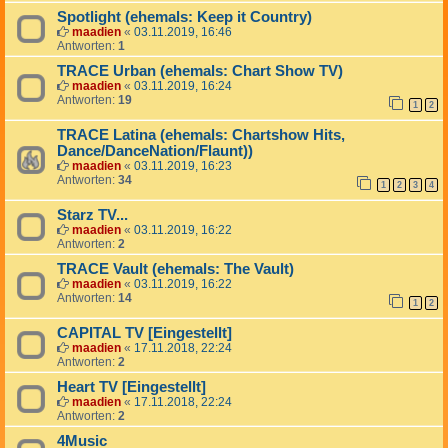
Spotlight (ehemals: Keep it Country)
maadien
«
03.11.2019, 16:46
Antworten:
1
TRACE Urban (ehemals: Chart Show TV)
maadien
«
03.11.2019, 16:24
Antworten:
19
1
2
TRACE Latina (ehemals: Chartshow Hits,
Dance/DanceNation/Flaunt))
maadien
«
03.11.2019, 16:23
Antworten:
34
1
2
3
4
Starz TV...
maadien
«
03.11.2019, 16:22
Antworten:
2
TRACE Vault (ehemals: The Vault)
maadien
«
03.11.2019, 16:22
Antworten:
14
1
2
CAPITAL TV [Eingestellt]
maadien
«
17.11.2018, 22:24
Antworten:
2
Heart TV [Eingestellt]
maadien
«
17.11.2018, 22:24
Antworten:
2
4Music