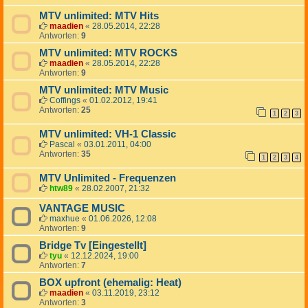
MTV unlimited: MTV Hits
maadien
«
28.05.2014, 22:28
Antworten:
9
MTV unlimited: MTV ROCKS
maadien
«
28.05.2014, 22:28
Antworten:
9
MTV unlimited: MTV Music
Coffings
«
01.02.2012, 19:41
Antworten:
25
1
2
3
MTV unlimited: VH-1 Classic
Pascal
«
03.01.2011, 04:00
Antworten:
35
1
2
3
4
MTV Unlimited - Frequenzen
htw89
«
28.02.2007, 21:32
VANTAGE MUSIC
maxhue
«
01.06.2026, 12:08
Antworten:
9
Bridge Tv [Eingestellt]
tyu
«
12.12.2024, 19:00
Antworten:
7
BOX upfront (ehemalig: Heat)
maadien
«
03.11.2019, 23:12
Antworten:
3