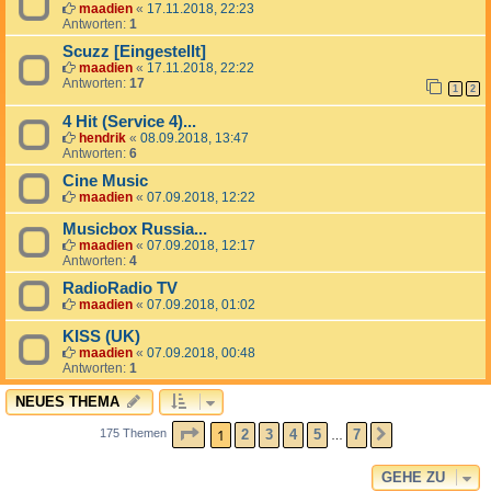
maadien
«
17.11.2018, 22:23
Antworten:
1
Scuzz [Eingestellt]
maadien
«
17.11.2018, 22:22
Antworten:
17
1
2
4 Hit (Service 4)...
hendrik
«
08.09.2018, 13:47
Antworten:
6
Cine Music
maadien
«
07.09.2018, 12:22
Musicbox Russia...
maadien
«
07.09.2018, 12:17
Antworten:
4
RadioRadio TV
maadien
«
07.09.2018, 01:02
KISS (UK)
maadien
«
07.09.2018, 00:48
Antworten:
1
NEUES THEMA
SEITE
1
VON
7
1
2
3
4
5
7
175 Themen
NÄCHSTE
…
GEHE ZU