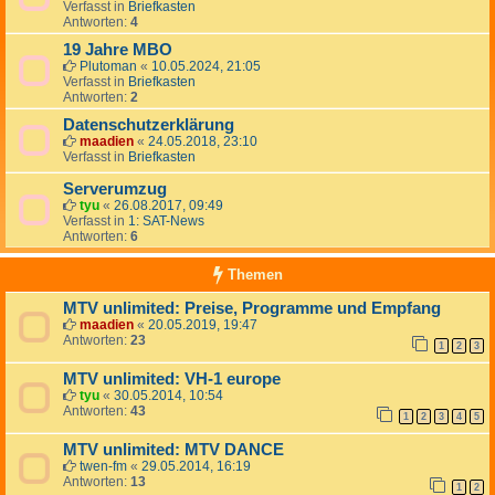
Verfasst in
Briefkasten
Antworten:
4
19 Jahre MBO
Plutoman
«
10.05.2024, 21:05
Verfasst in
Briefkasten
Antworten:
2
Datenschutzerklärung
maadien
«
24.05.2018, 23:10
Verfasst in
Briefkasten
Serverumzug
tyu
«
26.08.2017, 09:49
Verfasst in
1: SAT-News
Antworten:
6
Themen
MTV unlimited: Preise, Programme und Empfang
maadien
«
20.05.2019, 19:47
Antworten:
23
1
2
3
MTV unlimited: VH-1 europe
tyu
«
30.05.2014, 10:54
Antworten:
43
1
2
3
4
5
MTV unlimited: MTV DANCE
twen-fm
«
29.05.2014, 16:19
Antworten:
13
1
2