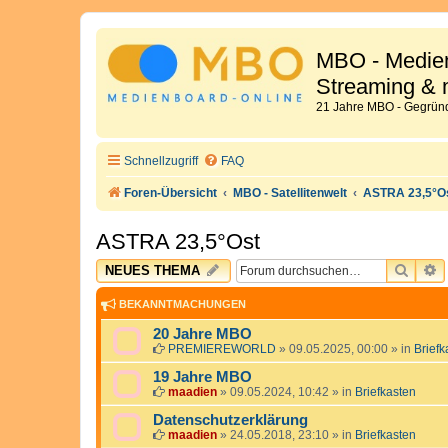
MBO - Medien
Streaming & 
21 Jahre MBO - Gegründ
Schnellzugriff
FAQ
Foren-Übersicht
MBO - Satellitenwelt
ASTRA 23,5°O
ASTRA 23,5°Ost
SUCH
E
NEUES THEMA
BEKANNTMACHUNGEN
20 Jahre MBO
PREMIEREWORLD
»
09.05.2025, 00:00
» in
Briefk
19 Jahre MBO
maadien
»
09.05.2024, 10:42
» in
Briefkasten
Datenschutzerklärung
maadien
»
24.05.2018, 23:10
» in
Briefkasten