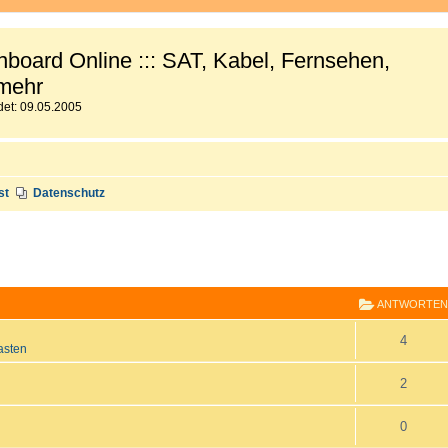
board Online ::: SAT, Kabel, Fernsehen,
mehr
et: 09.05.2005
st
Datenschutz
E
RWEITERTE SUCHE
ANTWORTEN
A
4
asten
n
A
2
t
n
A
0
w
t