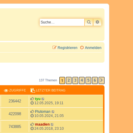
SUCHE
ERWEITERTE SU
Registrieren
Anmelden
1
2
3
4
5
6
137 Themen
NÄCHSTE
ZUGRIFFE
LETZTER BEITRAG
L
tyu
Z
236442
e
12.05.2025, 19:11
t
u
z
L
Plutoman
Z
422098
t
e
10.05.2024, 21:05
g
e
t
u
r
z
L
maadien
Z
743885
r
B
t
e
24.05.2018, 23:10
g
e
e
t