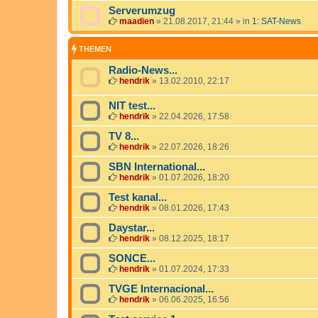
Serverumzug
maadien
»
21.08.2017, 21:44
» in
1: SAT-News
THEMEN
Radio-News...
hendrik
»
13.02.2010, 22:17
NIT test...
hendrik
»
22.04.2026, 17:58
TV 8...
hendrik
»
22.07.2026, 18:26
SBN International...
hendrik
»
01.07.2026, 18:20
Test kanal...
hendrik
»
08.01.2026, 17:43
Daystar...
hendrik
»
08.12.2025, 18:17
SONCE...
hendrik
»
01.07.2024, 17:33
TVGE Internacional...
hendrik
»
06.06.2025, 16:56