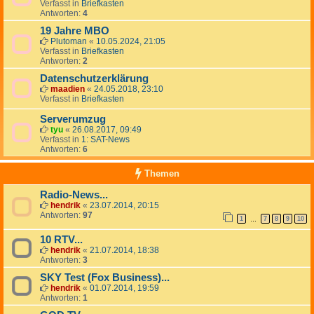
Verfasst in
Briefkasten
Antworten:
4
19 Jahre MBO
Plutoman
«
10.05.2024, 21:05
Verfasst in
Briefkasten
Antworten:
2
Datenschutzerklärung
maadien
«
24.05.2018, 23:10
Verfasst in
Briefkasten
Serverumzug
tyu
«
26.08.2017, 09:49
Verfasst in
1: SAT-News
Antworten:
6
Themen
Radio-News...
hendrik
«
23.07.2014, 20:15
Antworten:
97
1
7
8
9
10
…
10 RTV...
hendrik
«
21.07.2014, 18:38
Antworten:
3
SKY Test (Fox Business)...
hendrik
«
01.07.2014, 19:59
Antworten:
1