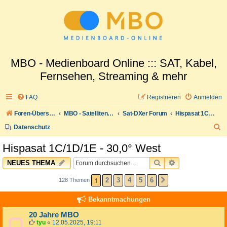
MBO - Medienboard Online ::: SAT, Kabel,
Fernsehen, Streaming & mehr
FAQ
Registrieren
Anmelden
Foren-Übersicht
MBO - Satellitenwelt
Sat-DXer Forum
Hispasat 1C/1D/1E - 30,0° West
S
Datenschutz
u
Hispasat 1C/1D/1E - 30,0° West
c
SUCHE
ERWEITERTE 
NEUES THEMA
h
e
1
2
3
4
5
6
128 Themen
NÄCHSTE
Bekanntmachungen
20 Jahre MBO
tyu
«
12.05.2025, 19:11