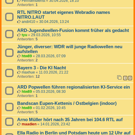
Fernsehdienst
«
30.04.2026, 18:10
Antworten:
1
RTL NITRO startet eigenes Webradio names
NITRO.LAUT
andi410
«
30.04.2026, 13:24
ARD-Jugendwellen-Fusion kommt früher als gedacht
tyu
«
29.03.2026, 10:55
Antworten:
5
Jünger, diverser: WDR will junge Radiowellen neu
aufstellen
htw89
«
28.03.2026, 07:09
Antworten:
2
Bayern 3 - Die KI Nacht
maxhue
«
11.03.2026, 21:22
Antworten:
12
1
2
ARD Popwellen führen regionalisierten KI-Service ein
htw89
«
05.03.2026, 08:30
Antworten:
1
Bandscan Eupen-Kettenis / Ostbelgien (indoor)
htw89
«
01.02.2026, 10:45
Antworten:
5
Arno Müller hört nach 35 Jahren bei 104.6 RTL auf
maadien
«
14.01.2026, 23:42
Ella Radio in Berlin und Potsdam heute um 12 Uhr auf