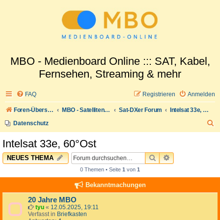
MBO - Medienboard Online ::: SAT, Kabel,
Fernsehen, Streaming & mehr
FAQ
Registrieren
Anmelden
Foren-Übersicht
MBO - Satellitenwelt
Sat-DXer Forum
Intelsat 33e, 60°Ost
S
Datenschutz
u
Intelsat 33e, 60°Ost
c
SUCHE
ERWEITERTE 
NEUES THEMA
h
0 Themen • Seite
1
von
1
e
Bekanntmachungen
20 Jahre MBO
tyu
«
12.05.2025, 19:11
Verfasst in
Briefkasten