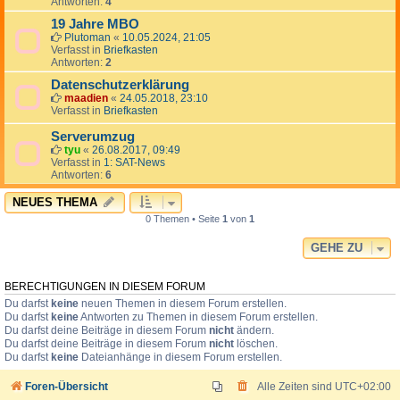
Antworten:
4
19 Jahre MBO
Plutoman
«
10.05.2024, 21:05
Verfasst in
Briefkasten
Antworten:
2
Datenschutzerklärung
maadien
«
24.05.2018, 23:10
Verfasst in
Briefkasten
Serverumzug
tyu
«
26.08.2017, 09:49
Verfasst in
1: SAT-News
Antworten:
6
NEUES THEMA
0 Themen • Seite
1
von
1
GEHE ZU
BERECHTIGUNGEN IN DIESEM FORUM
Du darfst
keine
neuen Themen in diesem Forum erstellen.
Du darfst
keine
Antworten zu Themen in diesem Forum erstellen.
Du darfst deine Beiträge in diesem Forum
nicht
ändern.
Du darfst deine Beiträge in diesem Forum
nicht
löschen.
Du darfst
keine
Dateianhänge in diesem Forum erstellen.
Foren-Übersicht
Alle Zeiten sind
UTC+02:00