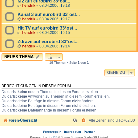
M2 auf eurobird 33°ost...
hendrik
«
08.04.2006, 19:18
Kanal 3 auf eurobird 33°ost...
hendrik
«
08.04.2006, 19:17
Hit TV auf eurobird 33°ost...
hendrik
«
08.04.2006, 19:15
Zdrave auf eurobird 33°ost...
hendrik
«
08.04.2006, 19:14
NEUES THEMA
16 Themen • Seite
1
von
1
GEHE ZU
BERECHTIGUNGEN IN DIESEM FORUM
Du darfst
keine
neuen Themen in diesem Forum erstellen.
Du darfst
keine
Antworten zu Themen in diesem Forum erstellen.
Du darfst deine Beiträge in diesem Forum
nicht
ändern.
Du darfst deine Beiträge in diesem Forum
nicht
löschen.
Du darfst
keine
Dateianhänge in diesem Forum erstellen.
Foren-Übersicht
Alle Zeiten sind
UTC+02:00
Forenregeln
-
Impressum
-
Partner
Powered by
phpBB
® Forum Software © phpBB Limited