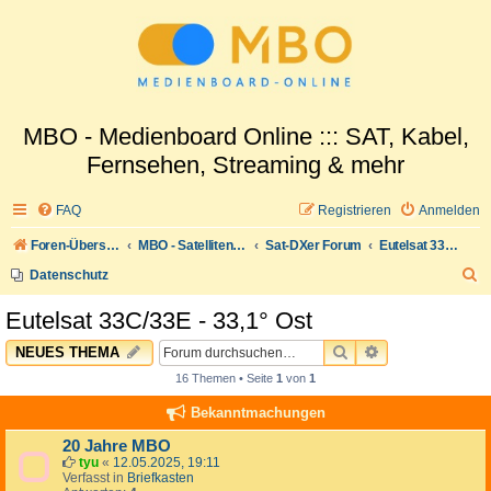
MBO - Medienboard Online ::: SAT, Kabel,
Fernsehen, Streaming & mehr
FAQ
Registrieren
Anmelden
Foren-Übersicht
MBO - Satellitenwelt
Sat-DXer Forum
Eutelsat 33C/33E - 33,1° Ost
S
Datenschutz
u
Eutelsat 33C/33E - 33,1° Ost
c
SUCHE
ERWEITERTE 
NEUES THEMA
h
16 Themen • Seite
1
von
1
e
Bekanntmachungen
20 Jahre MBO
tyu
«
12.05.2025, 19:11
Verfasst in
Briefkasten