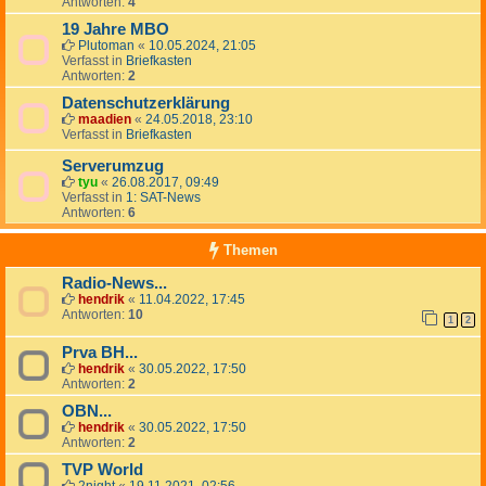
Antworten:
4
19 Jahre MBO
Plutoman
«
10.05.2024, 21:05
Verfasst in
Briefkasten
Antworten:
2
Datenschutzerklärung
maadien
«
24.05.2018, 23:10
Verfasst in
Briefkasten
Serverumzug
tyu
«
26.08.2017, 09:49
Verfasst in
1: SAT-News
Antworten:
6
Themen
Radio-News...
hendrik
«
11.04.2022, 17:45
Antworten:
10
1
2
Prva BH...
hendrik
«
30.05.2022, 17:50
Antworten:
2
OBN...
hendrik
«
30.05.2022, 17:50
Antworten:
2
TVP World