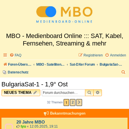
MBO - Medienboard Online ::: SAT, Kabel,
Fernsehen, Streaming & mehr
FAQ
Registrieren
Anmelden
Foren-Übersicht
MBO - Satellitenwelt
Sat-DXer Forum
BulgariaSat-1 - 1,9° Ost
S
Datenschutz
u
BulgariaSat-1 - 1,9° Ost
c
SUCHE
ERWEITERTE 
NEUES THEMA
h
e
1
2
32 Themen
NÄCHSTE
Bekanntmachungen
20 Jahre MBO
tyu
«
12.05.2025, 19:11