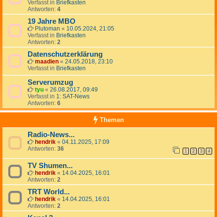
Verfasst in
Briefkasten
Antworten:
4
19 Jahre MBO
Plutoman
«
10.05.2024, 21:05
Verfasst in
Briefkasten
Antworten:
2
Datenschutzerklärung
maadien
«
24.05.2018, 23:10
Verfasst in
Briefkasten
Serverumzug
tyu
«
26.08.2017, 09:49
Verfasst in
1: SAT-News
Antworten:
6
Themen
Radio-News...
hendrik
«
04.11.2025, 17:09
Antworten:
36
1
2
3
4
TV Shumen...
hendrik
«
14.04.2025, 16:01
Antworten:
2
TRT World...
hendrik
«
14.04.2025, 16:01
Antworten:
2