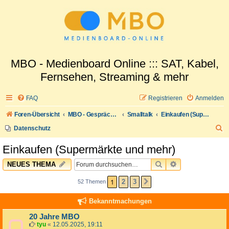
MBO - Medienboard Online ::: SAT, Kabel,
Fernsehen, Streaming & mehr
FAQ
Registrieren
Anmelden
Foren-Übersicht
MBO - Gesprächswelt
Smalltalk
Einkaufen (Supermärkte und mehr)
S
Datenschutz
u
Einkaufen (Supermärkte und mehr)
c
SUCHE
ERWEITERTE 
NEUES THEMA
h
e
1
2
3
52 Themen
NÄCHSTE
Bekanntmachungen
20 Jahre MBO
tyu
«
12.05.2025, 19:11