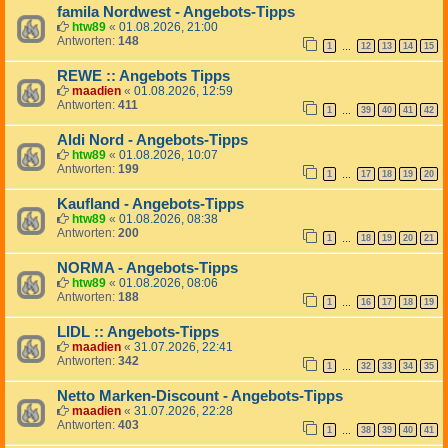
famila Nordwest - Angebots-Tipps
htw89
«
01.08.2026, 21:00
Antworten:
148
1
12
13
14
15
…
REWE :: Angebots Tipps
maadien
«
01.08.2026, 12:59
Antworten:
411
1
39
40
41
42
…
Aldi Nord - Angebots-Tipps
htw89
«
01.08.2026, 10:07
Antworten:
199
1
17
18
19
20
…
Kaufland - Angebots-Tipps
htw89
«
01.08.2026, 08:38
Antworten:
200
1
18
19
20
21
…
NORMA - Angebots-Tipps
htw89
«
01.08.2026, 08:06
Antworten:
188
1
16
17
18
19
…
LIDL :: Angebots-Tipps
maadien
«
31.07.2026, 22:41
Antworten:
342
1
32
33
34
35
…
Netto Marken-Discount - Angebots-Tipps
maadien
«
31.07.2026, 22:28
Antworten:
403
1
38
39
40
41
…