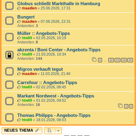
Globus schließt Markthalle in Hamburg
maadien
«
25.06.2026, 17:31
Bungert
maadien
«
07.06.2026, 22:31
Antworten:
3
Müller :: Angebots-Tipps
htw89
«
02.05.2026, 10:19
Antworten:
8
akzenta / Boni Center - Angebots-Tipps
htw89
«
21.03.2026, 10:34
Antworten:
144
1
12
13
14
15
…
Migros verkauft tegut
maadien
«
11.03.2026, 21:40
Carrefour :: Angebots-Tipps
htw89
«
02.02.2026, 08:45
Markant Nordwest - Angebots-Tipps
htw89
«
01.02.2026, 09:52
Antworten:
16
1
2
Thomas Philipps - Angebots-Tipps
htw89
«
18.01.2026, 08:03
NEUES THEMA