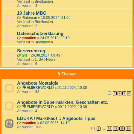
Verfasst in
Briefkasten
Antworten:
4
19 Jahre MBO
Plutoman
«
10.05.2024, 21:05
Verfasst in
Briefkasten
Antworten:
2
Datenschutzerklärung
maadien
«
24.05.2018, 23:10
Verfasst in
Briefkasten
Serverumzug
tyu
«
26.08.2017, 09:49
Verfasst in
1: SAT-News
Antworten:
6
Themen
Angebote Nostalgie
PREMIEREWORLD
«
01.11.2024, 10:38
Antworten:
38
1
2
3
4
Angebote in Supermärkten, Geschäften etc.
PREMIEREWORLD
«
09.11.2022, 10:39
Antworten:
4
EDEKA / Marktkauf :: Angebots Tipps
maadien
«
02.08.2026, 14:19
Antworten:
386
1
36
37
38
39
…