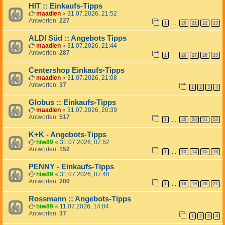
HIT :: Einkaufs-Tipps
maadien
«
31.07.2026, 21:52
Antworten:
227
1
20
21
22
23
…
ALDI Süd :: Angebots Tipps
maadien
«
31.07.2026, 21:44
Antworten:
287
1
26
27
28
29
…
Centershop Einkaufs-Tipps
maadien
«
31.07.2026, 21:08
Antworten:
37
1
2
3
4
Globus :: Einkaufs-Tipps
maadien
«
31.07.2026, 20:39
Antworten:
517
1
49
50
51
52
…
K+K - Angebots-Tipps
htw89
«
31.07.2026, 07:52
Antworten:
152
1
13
14
15
16
…
PENNY - Einkaufs-Tipps
htw89
«
31.07.2026, 07:48
Antworten:
200
1
18
19
20
21
…
Rossmann :: Angebots-Tipps
htw89
«
11.07.2026, 14:04
Antworten:
37
1
2
3
4