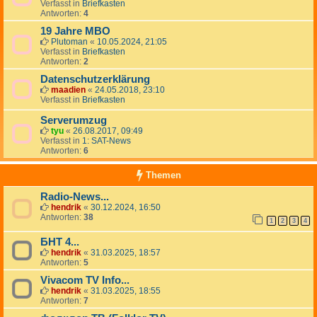
Verfasst in
Briefkasten
Antworten:
4
19 Jahre MBO
Plutoman
«
10.05.2024, 21:05
Verfasst in
Briefkasten
Antworten:
2
Datenschutzerklärung
maadien
«
24.05.2018, 23:10
Verfasst in
Briefkasten
Serverumzug
tyu
«
26.08.2017, 09:49
Verfasst in
1: SAT-News
Antworten:
6
Themen
Radio-News...
hendrik
«
30.12.2024, 16:50
Antworten:
38
1
2
3
4
БНТ 4...
hendrik
«
31.03.2025, 18:57
Antworten:
5
Vivacom TV Info...
hendrik
«
31.03.2025, 18:55
Antworten:
7