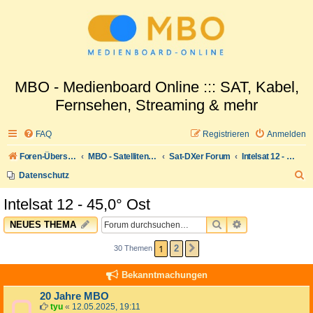
MBO - Medienboard Online ::: SAT, Kabel,
Fernsehen, Streaming & mehr
FAQ
Registrieren
Anmelden
Foren-Übersicht
MBO - Satellitenwelt
Sat-DXer Forum
Intelsat 12 - 45,0° Ost
S
Datenschutz
u
Intelsat 12 - 45,0° Ost
c
SUCHE
ERWEITERTE 
NEUES THEMA
h
e
1
2
30 Themen
NÄCHSTE
Bekanntmachungen
20 Jahre MBO
tyu
«
12.05.2025, 19:11