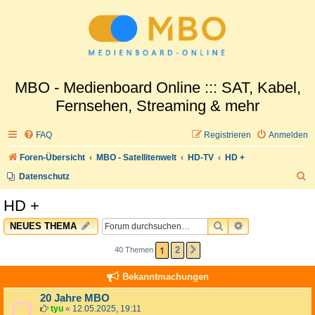
MBO - Medienboard Online ::: SAT, Kabel,
Fernsehen, Streaming & mehr
FAQ
Registrieren
Anmelden
Foren-Übersicht
MBO - Satellitenwelt
HD-TV
HD +
S
Datenschutz
u
HD +
c
SUCHE
ERWEITERTE 
NEUES THEMA
h
e
1
2
40 Themen
NÄCHSTE
Bekanntmachungen
20 Jahre MBO
tyu
«
12.05.2025, 19:11