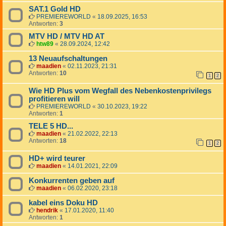
SAT.1 Gold HD
PREMIEREWORLD
«
18.09.2025, 16:53
Antworten:
3
MTV HD / MTV HD AT
htw89
«
28.09.2024, 12:42
13 Neuaufschaltungen
maadien
«
02.11.2023, 21:31
Antworten:
10
1
2
Wie HD Plus vom Wegfall des Nebenkostenprivilegs
profitieren will
PREMIEREWORLD
«
30.10.2023, 19:22
Antworten:
1
TELE 5 HD...
maadien
«
21.02.2022, 22:13
Antworten:
18
1
2
HD+ wird teurer
maadien
«
14.01.2021, 22:09
Konkurrenten geben auf
maadien
«
06.02.2020, 23:18
kabel eins Doku HD
hendrik
«
17.01.2020, 11:40
Antworten:
1