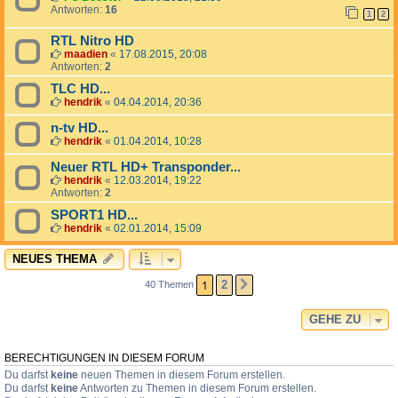
Antworten:
16
1
2
RTL Nitro HD
maadien
«
17.08.2015, 20:08
Antworten:
2
TLC HD...
hendrik
«
04.04.2014, 20:36
n-tv HD...
hendrik
«
01.04.2014, 10:28
Neuer RTL HD+ Transponder...
hendrik
«
12.03.2014, 19:22
Antworten:
2
SPORT1 HD...
hendrik
«
02.01.2014, 15:09
NEUES THEMA
1
2
40 Themen
NÄCHSTE
GEHE ZU
BERECHTIGUNGEN IN DIESEM FORUM
Du darfst
keine
neuen Themen in diesem Forum erstellen.
Du darfst
keine
Antworten zu Themen in diesem Forum erstellen.