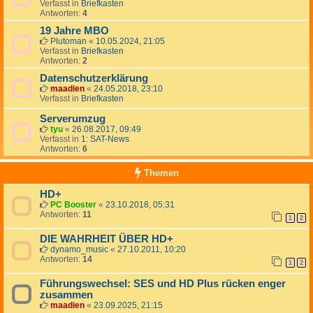
Verfasst in
Briefkasten
Antworten:
4
19 Jahre MBO
Plutoman
«
10.05.2024, 21:05
Verfasst in
Briefkasten
Antworten:
2
Datenschutzerklärung
maadien
«
24.05.2018, 23:10
Verfasst in
Briefkasten
Serverumzug
tyu
«
26.08.2017, 09:49
Verfasst in
1: SAT-News
Antworten:
6
Themen
HD+
PC Booster
«
23.10.2018, 05:31
Antworten:
11
1
2
DIE WAHRHEIT ÜBER HD+
dynamo_music
«
27.10.2011, 10:20
Antworten:
14
1
2
Führungswechsel: SES und HD Plus rücken enger
zusammen
maadien
«
23.09.2025, 21:15