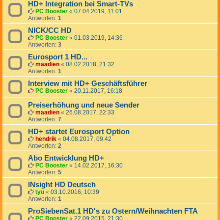
HD+ Integration bei Smart-TVs
PC Booster
«
07.04.2019, 11:01
Antworten:
1
NICK/CC HD
PC Booster
«
01.03.2019, 14:36
Antworten:
3
Eurosport 1 HD...
maadien
«
08.02.2018, 21:32
Antworten:
1
Interview mit HD+ Geschäftsführer
PC Booster
«
20.11.2017, 16:18
Preiserhöhung und neue Sender
maadien
«
26.08.2017, 22:33
Antworten:
7
HD+ startet Eurosport Option
hendrik
«
04.08.2017, 09:42
Antworten:
2
Abo Entwicklung HD+
PC Booster
«
14.02.2017, 16:30
Antworten:
5
INsight HD Deutsch
tyu
«
03.10.2016, 10:39
Antworten:
1
ProSiebenSat.1 HD's zu Ostern/Weihnachten FTA
PC Booster
«
22.09.2015, 21:30