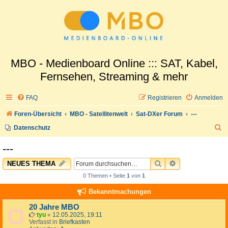
MBO - Medienboard Online ::: SAT, Kabel,
Fernsehen, Streaming & mehr
FAQ
Registrieren
Anmelden
Foren-Übersicht
MBO - Satellitenwelt
Sat-DXer Forum
---
S
Datenschutz
u
---
c
SUCHE
ERWEITERTE 
NEUES THEMA
h
0 Themen • Seite
1
von
1
e
Bekanntmachungen
20 Jahre MBO
tyu
«
12.05.2025, 19:11
Verfasst in
Briefkasten