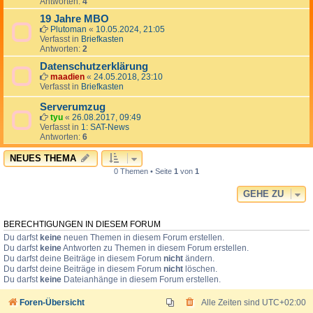
Antworten:
4
19 Jahre MBO
Plutoman
«
10.05.2024, 21:05
Verfasst in
Briefkasten
Antworten:
2
Datenschutzerklärung
maadien
«
24.05.2018, 23:10
Verfasst in
Briefkasten
Serverumzug
tyu
«
26.08.2017, 09:49
Verfasst in
1: SAT-News
Antworten:
6
NEUES THEMA
0 Themen • Seite
1
von
1
GEHE ZU
BERECHTIGUNGEN IN DIESEM FORUM
Du darfst
keine
neuen Themen in diesem Forum erstellen.
Du darfst
keine
Antworten zu Themen in diesem Forum erstellen.
Du darfst deine Beiträge in diesem Forum
nicht
ändern.
Du darfst deine Beiträge in diesem Forum
nicht
löschen.
Du darfst
keine
Dateianhänge in diesem Forum erstellen.
Foren-Übersicht
Alle Zeiten sind
UTC+02:00