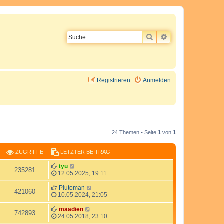
SUCHE
ERWEITERTE SU
Registrieren
Anmelden
24 Themen • Seite
1
von
1
ZUGRIFFE
LETZTER BEITRAG
L
tyu
Z
235281
e
12.05.2025, 19:11
t
u
z
L
Plutoman
Z
421060
t
e
10.05.2024, 21:05
g
e
t
u
r
z
L
maadien
Z
742893
r
B
t
e
24.05.2018, 23:10
g
e
e
t