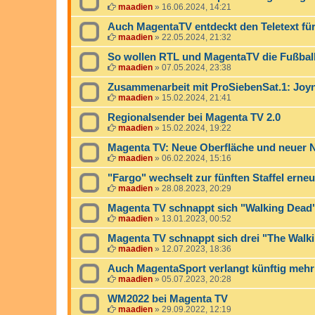
maadien
»
16.06.2024, 14:21
Auch MagentaTV entdeckt den Teletext für
maadien
»
22.05.2024, 21:32
So wollen RTL und MagentaTV die Fußbal
maadien
»
07.05.2024, 23:38
Zusammenarbeit mit ProSiebenSat.1: Jo
maadien
»
15.02.2024, 21:41
Regionalsender bei Magenta TV 2.0
maadien
»
15.02.2024, 19:22
Magenta TV: Neue Oberfläche und neuer 
maadien
»
06.02.2024, 15:16
"Fargo" wechselt zur fünften Staffel erneu
maadien
»
28.08.2023, 20:29
Magenta TV schnappt sich "Walking Dead
maadien
»
13.01.2023, 00:52
Magenta TV schnappt sich drei "The Walk
maadien
»
12.07.2023, 18:36
Auch MagentaSport verlangt künftig mehr
maadien
»
05.07.2023, 20:28
WM2022 bei Magenta TV
maadien
»
29.09.2022, 12:19