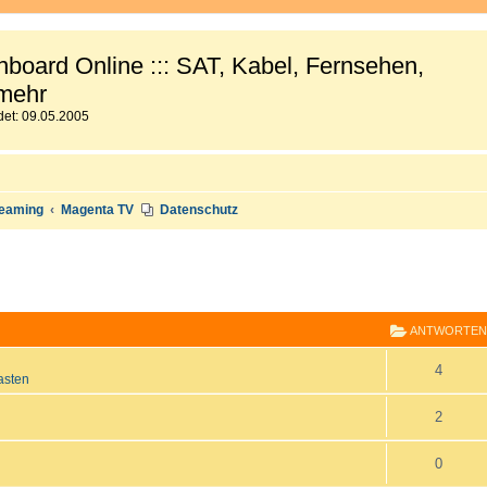
board Online ::: SAT, Kabel, Fernsehen,
mehr
et: 09.05.2005
reaming
Magenta TV
Datenschutz
E
RWEITERTE SUCHE
ANTWORTEN
A
4
asten
n
A
2
t
n
A
0
w
t