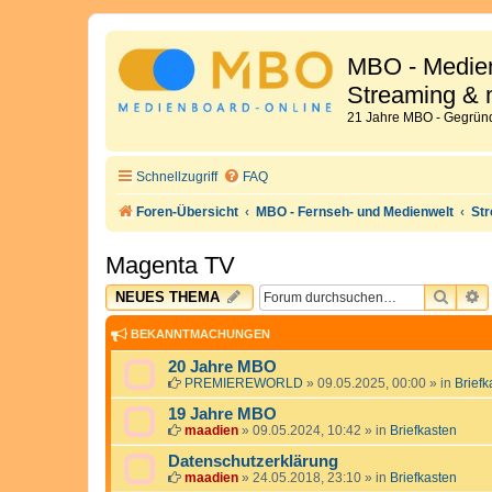
MBO - Medien
Streaming & 
21 Jahre MBO - Gegründ
Schnellzugriff
FAQ
Foren-Übersicht
MBO - Fernseh- und Medienwelt
St
Magenta TV
SUCH
E
NEUES THEMA
BEKANNTMACHUNGEN
20 Jahre MBO
PREMIEREWORLD
»
09.05.2025, 00:00
» in
Briefk
19 Jahre MBO
maadien
»
09.05.2024, 10:42
» in
Briefkasten
Datenschutzerklärung
maadien
»
24.05.2018, 23:10
» in
Briefkasten