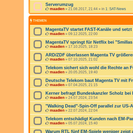
Serverumzug
maadien
»
21.08.2017, 21:44
» in
1: SAT-News
THEMEN
MagentaTV startet FAST-Kanäle und setzt
maadien
»
09.12.2025, 22:00
MagentaTV springt für Netflix bei "Smilla
maadien
»
17.10.2025, 18:23
ARD/ZDF überlassen Magenta TV größeren 
maadien
»
07.10.2025, 21:02
Telekom sichert sich wohl die Rechte an 
maadien
»
20.05.2025, 19:40
Deutsche Telekom baut Magenta TV mit 
maadien
»
07.04.2025, 21:15
Kerner befragt Bundeskanzler Scholz be
maadien
»
24.07.2024, 23:54
"Walking Dead"-Spin-Off parallel zur US-
maadien
»
22.07.2024, 22:04
Telekom entschädigt Kunden nach EM-Pa
maadien
»
05.07.2024, 15:40
Warum RTL fünf EM-Spiele weniger zeigt a