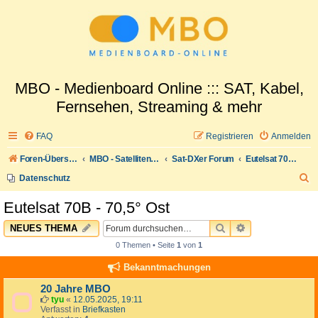
MBO - Medienboard Online ::: SAT, Kabel,
Fernsehen, Streaming & mehr
FAQ
Registrieren
Anmelden
Foren-Übersicht
MBO - Satellitenwelt
Sat-DXer Forum
Eutelsat 70B - 70,5° Ost
S
Datenschutz
u
Eutelsat 70B - 70,5° Ost
c
SUCHE
ERWEITERTE 
NEUES THEMA
h
0 Themen • Seite
1
von
1
e
Bekanntmachungen
20 Jahre MBO
tyu
«
12.05.2025, 19:11
Verfasst in
Briefkasten