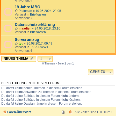
Antworten:
4
19 Jahre MBO
Plutoman
«
10.05.2024, 21:05
Verfasst in
Briefkasten
Antworten:
2
Datenschutzerklärung
maadien
«
24.05.2018, 23:10
Verfasst in
Briefkasten
Serverumzug
tyu
«
26.08.2017, 09:49
Verfasst in
1: SAT-News
Antworten:
6
NEUES THEMA
0 Themen • Seite
1
von
1
GEHE ZU
BERECHTIGUNGEN IN DIESEM FORUM
Du darfst
keine
neuen Themen in diesem Forum erstellen.
Du darfst
keine
Antworten zu Themen in diesem Forum erstellen.
Du darfst deine Beiträge in diesem Forum
nicht
ändern.
Du darfst deine Beiträge in diesem Forum
nicht
löschen.
Du darfst
keine
Dateianhänge in diesem Forum erstellen.
Foren-Übersicht
Alle Zeiten sind
UTC+02:00