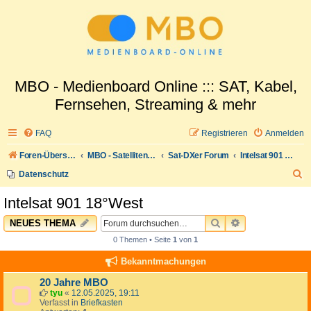
MBO - Medienboard Online ::: SAT, Kabel,
Fernsehen, Streaming & mehr
FAQ
Registrieren
Anmelden
Foren-Übersicht
MBO - Satellitenwelt
Sat-DXer Forum
Intelsat 901 18°West
S
Datenschutz
u
Intelsat 901 18°West
c
SUCHE
ERWEITERTE 
NEUES THEMA
h
0 Themen • Seite
1
von
1
e
Bekanntmachungen
20 Jahre MBO
tyu
«
12.05.2025, 19:11
Verfasst in
Briefkasten