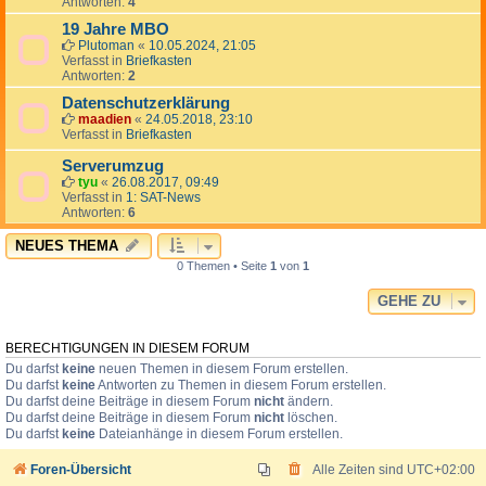
Antworten:
4
19 Jahre MBO
Plutoman
«
10.05.2024, 21:05
Verfasst in
Briefkasten
Antworten:
2
Datenschutzerklärung
maadien
«
24.05.2018, 23:10
Verfasst in
Briefkasten
Serverumzug
tyu
«
26.08.2017, 09:49
Verfasst in
1: SAT-News
Antworten:
6
NEUES THEMA
0 Themen • Seite
1
von
1
GEHE ZU
BERECHTIGUNGEN IN DIESEM FORUM
Du darfst
keine
neuen Themen in diesem Forum erstellen.
Du darfst
keine
Antworten zu Themen in diesem Forum erstellen.
Du darfst deine Beiträge in diesem Forum
nicht
ändern.
Du darfst deine Beiträge in diesem Forum
nicht
löschen.
Du darfst
keine
Dateianhänge in diesem Forum erstellen.
Foren-Übersicht
Alle Zeiten sind
UTC+02:00