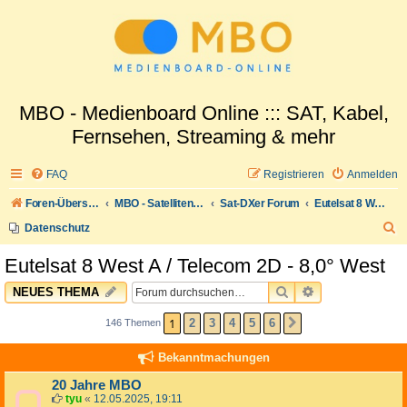
MBO - Medienboard Online ::: SAT, Kabel,
Fernsehen, Streaming & mehr
FAQ
Registrieren
Anmelden
Foren-Übersicht
MBO - Satellitenwelt
Sat-DXer Forum
Eutelsat 8 West A / Telecom 2D - 8,0° West
S
Datenschutz
u
Eutelsat 8 West A / Telecom 2D - 8,0° West
c
SUCHE
ERWEITERTE 
NEUES THEMA
h
e
1
2
3
4
5
6
146 Themen
NÄCHSTE
Bekanntmachungen
20 Jahre MBO
tyu
«
12.05.2025, 19:11