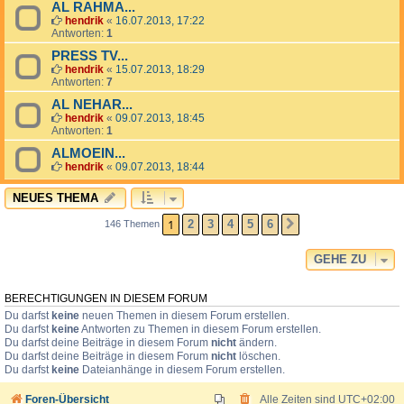
AL RAHMA...
hendrik
«
16.07.2013, 17:22
Antworten:
1
PRESS TV...
hendrik
«
15.07.2013, 18:29
Antworten:
7
AL NEHAR...
hendrik
«
09.07.2013, 18:45
Antworten:
1
ALMOEIN...
hendrik
«
09.07.2013, 18:44
NEUES THEMA
1
2
3
4
5
6
146 Themen
NÄCHSTE
GEHE ZU
BERECHTIGUNGEN IN DIESEM FORUM
Du darfst
keine
neuen Themen in diesem Forum erstellen.
Du darfst
keine
Antworten zu Themen in diesem Forum erstellen.
Du darfst deine Beiträge in diesem Forum
nicht
ändern.
Du darfst deine Beiträge in diesem Forum
nicht
löschen.
Du darfst
keine
Dateianhänge in diesem Forum erstellen.
Foren-Übersicht
Alle Zeiten sind
UTC+02:00