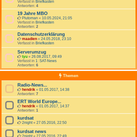
Verfasst in
Briefkasten
Antworten:
4
19 Jahre MBO
Plutoman
«
10.05.2024, 21:05
Verfasst in
Briefkasten
Antworten:
2
Datenschutzerklärung
maadien
«
24.05.2018, 23:10
Verfasst in
Briefkasten
Serverumzug
tyu
«
26.08.2017, 09:49
Verfasst in
1: SAT-News
Antworten:
6
Themen
Radio-News...
hendrik
«
01.05.2017, 14:38
Antworten:
7
ERT World Europe...
hendrik
«
01.05.2017, 14:37
Antworten:
1
kurdsat
2night
«
27.05.2016, 22:50
kurdsat news
2night
«
27.05.2016, 22:49