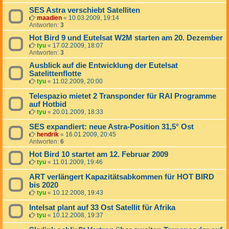
SES Astra verschiebt Satelliten
maadien
«
10.03.2009, 19:14
Antworten:
3
Hot Bird 9 und Eutelsat W2M starten am 20. Dezember
tyu
«
17.02.2009, 18:07
Antworten:
3
Ausblick auf die Entwicklung der Eutelsat
Satelittenflotte
tyu
«
11.02.2009, 20:00
Telespazio mietet 2 Transponder für RAI Programme
auf Hotbid
tyu
«
20.01.2009, 18:33
SES expandiert: neue Astra-Position 31,5° Ost
hendrik
«
16.01.2009, 20:45
Antworten:
6
Hot Bird 10 startet am 12. Februar 2009
tyu
«
11.01.2009, 19:46
ART verlängert Kapazitätsabkommen für HOT BIRD
bis 2020
tyu
«
10.12.2008, 19:43
Intelsat plant auf 33 Ost Satellit für Afrika
tyu
«
10.12.2008, 19:37