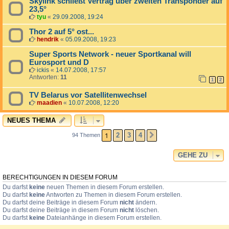
Skylink schließt Vertrag über zweiten Transponder auf
23,5°
tyu
«
29.09.2008, 19:24
Thor 2 auf 5° ost...
hendrik
«
05.09.2008, 19:23
Super Sports Network - neuer Sportkanal will
Eurosport und D
ickis
«
14.07.2008, 17:57
Antworten:
11
1
2
TV Belarus vor Satellitenwechsel
maadien
«
10.07.2008, 12:20
NEUES THEMA
1
2
3
4
94 Themen
NÄCHSTE
GEHE ZU
BERECHTIGUNGEN IN DIESEM FORUM
Du darfst
keine
neuen Themen in diesem Forum erstellen.
Du darfst
keine
Antworten zu Themen in diesem Forum erstellen.
Du darfst deine Beiträge in diesem Forum
nicht
ändern.
Du darfst deine Beiträge in diesem Forum
nicht
löschen.
Du darfst
keine
Dateianhänge in diesem Forum erstellen.