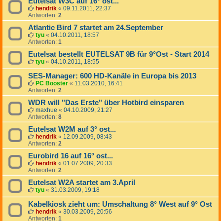
Eutelsat W3C auf 16° ost...
hendrik
«
09.11.2011, 22:37
Antworten:
2
Atlantic Bird 7 startet am 24.September
tyu
«
04.10.2011, 18:57
Antworten:
1
Eutelsat bestellt EUTELSAT 9B für 9°Ost - Start 2014
tyu
«
04.10.2011, 18:55
SES-Manager: 600 HD-Kanäle in Europa bis 2013
PC Booster
«
11.03.2010, 16:41
Antworten:
2
WDR will "Das Erste" über Hotbird einsparen
maxhue
«
04.10.2009, 21:27
Antworten:
8
Eutelsat W2M auf 3° ost...
hendrik
«
12.09.2009, 08:43
Antworten:
2
Eurobird 16 auf 16° ost...
hendrik
«
01.07.2009, 20:33
Antworten:
2
Eutelsat W2A startet am 3.April
tyu
«
31.03.2009, 19:18
Kabelkiosk zieht um: Umschaltung 8° West auf 9° Ost
hendrik
«
30.03.2009, 20:56
Antworten:
1