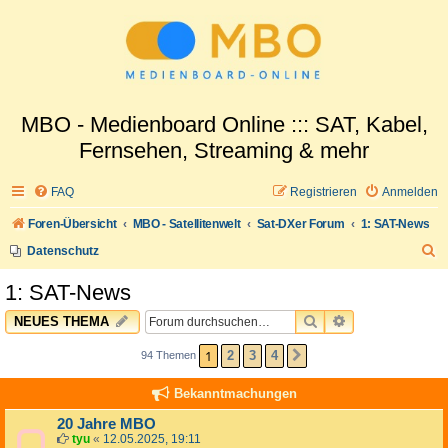
MBO - Medienboard Online ::: SAT, Kabel,
Fernsehen, Streaming & mehr
FAQ
Registrieren
Anmelden
Foren-Übersicht
MBO - Satellitenwelt
Sat-DXer Forum
1: SAT-News
S
Datenschutz
u
1: SAT-News
c
SUCHE
ERWEITERTE 
NEUES THEMA
h
e
1
2
3
4
94 Themen
NÄCHSTE
Bekanntmachungen
20 Jahre MBO
tyu
«
12.05.2025, 19:11