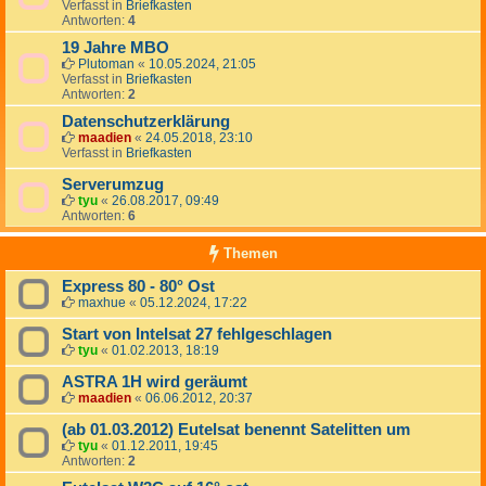
Verfasst in
Briefkasten
Antworten:
4
19 Jahre MBO
Plutoman
«
10.05.2024, 21:05
Verfasst in
Briefkasten
Antworten:
2
Datenschutzerklärung
maadien
«
24.05.2018, 23:10
Verfasst in
Briefkasten
Serverumzug
tyu
«
26.08.2017, 09:49
Antworten:
6
Themen
Express 80 - 80° Ost
maxhue
«
05.12.2024, 17:22
Start von Intelsat 27 fehlgeschlagen
tyu
«
01.02.2013, 18:19
ASTRA 1H wird geräumt
maadien
«
06.06.2012, 20:37
(ab 01.03.2012) Eutelsat benennt Satelitten um
tyu
«
01.12.2011, 19:45
Antworten:
2