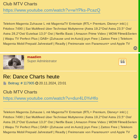
i
Club MTV Charts
t
https://www.youtube.com/watch?v=wYPks-PcazQ
r
a
g
Telekom Magenta Zuhause L mit MagentaTV Entertain (RTL+ Premium, Disney+ inkl.) |
Fritzbox 7490 | Sat Multifeed über Technisat Multytenne (Astra 19,2°Ost/ Astra 23,5° Ost/
Astra 28,2°Ost/ Eutelsat 13,0° Ost | Netflix Basic | Amazon Prime Video | WOW Filme&Serien
| Waipu TV Perfect Plus | DAB+ (Zuhause und im Auto)| joyn Free | Zattoo Free | Telekom
Magenta Mobil Prepaid Jahrestarif | Readly | Freimonate von Paramount+ und Apple TV
c
maadien
Super Administrator
Re: Dance Charts heute
B
Beitrag: # 117905
20.11.2024, 23:01
e
i
Club MTV Charts
t
https://www.youtube.com/watch?v=dur4L0YvHfo
r
a
g
Telekom Magenta Zuhause L mit MagentaTV Entertain (RTL+ Premium, Disney+ inkl.) |
Fritzbox 7490 | Sat Multifeed über Technisat Multytenne (Astra 19,2°Ost/ Astra 23,5° Ost/
Astra 28,2°Ost/ Eutelsat 13,0° Ost | Netflix Basic | Amazon Prime Video | WOW Filme&Serien
| Waipu TV Perfect Plus | DAB+ (Zuhause und im Auto)| joyn Free | Zattoo Free | Telekom
Magenta Mobil Prepaid Jahrestarif | Readly | Freimonate von Paramount+ und Apple TV