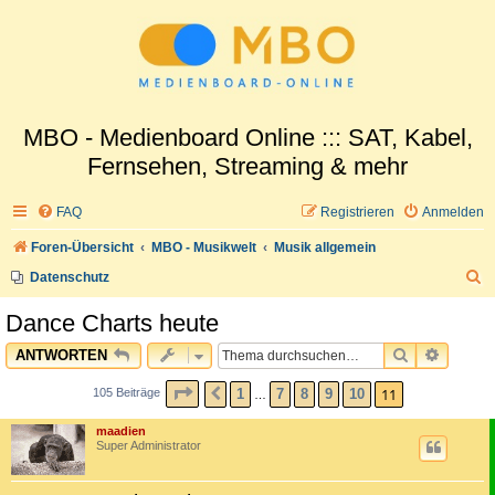
MBO - Medienboard Online ::: SAT, Kabel,
Fernsehen, Streaming & mehr
FAQ
Registrieren
Anmelden
Foren-Übersicht
MBO - Musikwelt
Musik allgemein
S
Datenschutz
u
Dance Charts heute
c
SUCHE
ERWEI
ANTWORTEN
h
e
SEITE
11
VON
11
11
1
7
8
9
10
105 Beiträge
VORHERIGE
…
maadien
Super Administrator