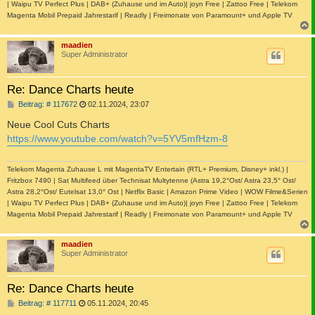
| Waipu TV Perfect Plus | DAB+ (Zuhause und im Auto)| joyn Free | Zattoo Free | Telekom
Magenta Mobil Prepaid Jahrestarif | Readly | Freimonate von Paramount+ und Apple TV
c
maadien
Super Administrator
Re: Dance Charts heute
B
Beitrag: # 117672
02.11.2024, 23:07
e
i
Neue Cool Cuts Charts
t
https://www.youtube.com/watch?v=5YV5mfHzm-8
r
a
g
Telekom Magenta Zuhause L mit MagentaTV Entertain (RTL+ Premium, Disney+ inkl.) |
Fritzbox 7490 | Sat Multifeed über Technisat Multytenne (Astra 19,2°Ost/ Astra 23,5° Ost/
Astra 28,2°Ost/ Eutelsat 13,0° Ost | Netflix Basic | Amazon Prime Video | WOW Filme&Serien
| Waipu TV Perfect Plus | DAB+ (Zuhause und im Auto)| joyn Free | Zattoo Free | Telekom
Magenta Mobil Prepaid Jahrestarif | Readly | Freimonate von Paramount+ und Apple TV
c
maadien
Super Administrator
Re: Dance Charts heute
B
Beitrag: # 117711
05.11.2024, 20:45
e