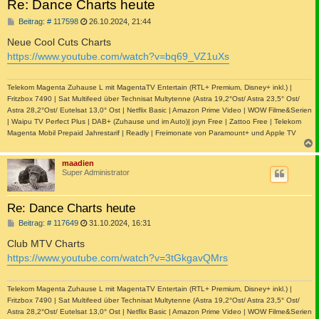
Re: Dance Charts heute
B
Beitrag: # 117598
26.10.2024, 21:44
e
i
Neue Cool Cuts Charts
t
https://www.youtube.com/watch?v=bq69_VZ1uXs
r
a
g
Telekom Magenta Zuhause L mit MagentaTV Entertain (RTL+ Premium, Disney+ inkl.) |
Fritzbox 7490 | Sat Multifeed über Technisat Multytenne (Astra 19,2°Ost/ Astra 23,5° Ost/
Astra 28,2°Ost/ Eutelsat 13,0° Ost | Netflix Basic | Amazon Prime Video | WOW Filme&Serien
| Waipu TV Perfect Plus | DAB+ (Zuhause und im Auto)| joyn Free | Zattoo Free | Telekom
Magenta Mobil Prepaid Jahrestarif | Readly | Freimonate von Paramount+ und Apple TV
c
maadien
Super Administrator
Re: Dance Charts heute
B
Beitrag: # 117649
31.10.2024, 16:31
e
i
Club MTV Charts
t
https://www.youtube.com/watch?v=3tGkgavQMrs
r
a
g
Telekom Magenta Zuhause L mit MagentaTV Entertain (RTL+ Premium, Disney+ inkl.) |
Fritzbox 7490 | Sat Multifeed über Technisat Multytenne (Astra 19,2°Ost/ Astra 23,5° Ost/
Astra 28,2°Ost/ Eutelsat 13,0° Ost | Netflix Basic | Amazon Prime Video | WOW Filme&Serien