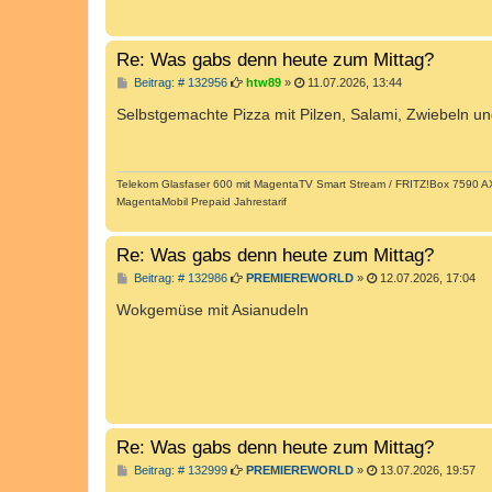
Re: Was gabs denn heute zum Mittag?
B
Beitrag: # 132956
htw89
»
11.07.2026, 13:44
e
i
Selbstgemachte Pizza mit Pilzen, Salami, Zwiebeln u
t
r
a
g
Telekom Glasfaser 600 mit MagentaTV Smart Stream / FRITZ!Box 7590 AX 
MagentaMobil Prepaid Jahrestarif
Re: Was gabs denn heute zum Mittag?
B
Beitrag: # 132986
PREMIEREWORLD
»
12.07.2026, 17:04
e
i
Wokgemüse mit Asianudeln
t
r
a
g
Re: Was gabs denn heute zum Mittag?
B
Beitrag: # 132999
PREMIEREWORLD
»
13.07.2026, 19:57
e