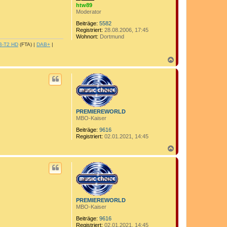
b
htw89
e
Moderator
n
Beiträge:
5582
Registriert:
28.08.2006, 17:45
Wohnort:
Dortmund
B-T2 HD
(FTA) |
DAB+
|
N
a
c
h
o
b
e
n
PREMIEREWORLD
MBO-Kaiser
Beiträge:
9616
Registriert:
02.01.2021, 14:45
N
a
c
h
o
b
e
n
PREMIEREWORLD
MBO-Kaiser
Beiträge:
9616
Registriert:
02.01.2021, 14:45