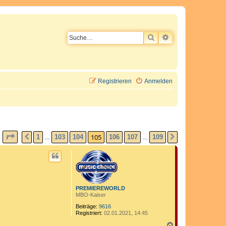
SUCHE
ERWEITERTE SU
Registrieren
Anmelden
SEITE
105
VON
109
105
1
103
104
106
107
109
VORHERIGE
NÄCHSTE
…
…
PREMIEREWORLD
MBO-Kaiser
Beiträge:
9616
Registriert:
02.01.2021, 14:45
N