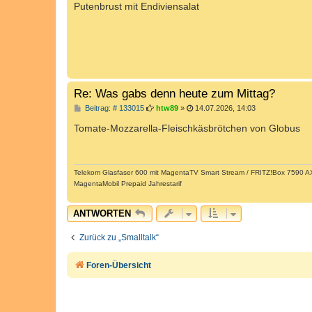
i
Putenbrust mit Endiviensalat
t
r
a
g
Re: Was gabs denn heute zum Mittag?
B
Beitrag: # 133015
htw89
»
14.07.2026, 14:03
e
i
Tomate-Mozzarella-Fleischkäsbrötchen von Globus
t
r
a
g
Telekom Glasfaser 600 mit MagentaTV Smart Stream / FRITZ!Box 7590 AX 
MagentaMobil Prepaid Jahrestarif
ANTWORTEN
Zurück zu „Smalltalk“
Foren-Übersicht