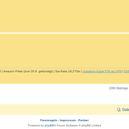
| Amazon Prime (zum 20.9. gekündigt) | Sat Astra 19,2°Ost |
Vodafone Kabel FTA via VPN
|
DV
1090 Beiträge
Dat
Forenregeln
-
Impressum
-
Partner
Powered by
phpBB
® Forum Software © phpBB Limited