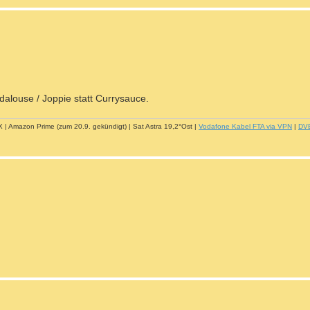
alouse / Joppie statt Currysauce.
| Amazon Prime (zum 20.9. gekündigt) | Sat Astra 19,2°Ost |
Vodafone Kabel FTA via VPN
|
DV