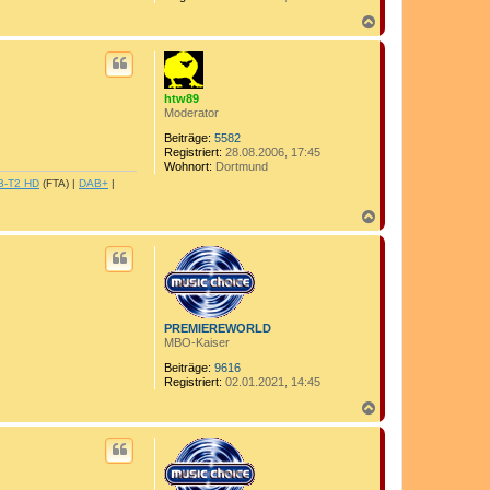
N
a
c
h
o
b
htw89
e
Moderator
n
Beiträge:
5582
Registriert:
28.08.2006, 17:45
Wohnort:
Dortmund
B-T2 HD
(FTA) |
DAB+
|
N
a
c
h
o
b
e
n
PREMIEREWORLD
MBO-Kaiser
Beiträge:
9616
Registriert:
02.01.2021, 14:45
N
a
c
h
o
b