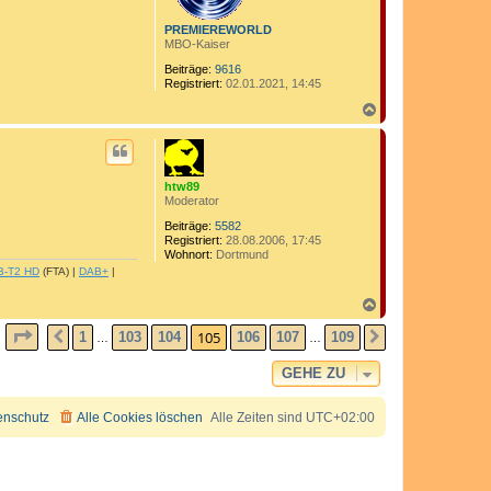
e
n
PREMIEREWORLD
MBO-Kaiser
Beiträge:
9616
Registriert:
02.01.2021, 14:45
N
a
c
h
o
b
htw89
e
Moderator
n
Beiträge:
5582
Registriert:
28.08.2006, 17:45
Wohnort:
Dortmund
B-T2 HD
(FTA) |
DAB+
|
N
a
SEITE
105
VON
109
c
105
1
103
104
106
107
109
VORHERIGE
NÄCHSTE
…
…
h
o
GEHE ZU
b
e
n
enschutz
Alle Cookies löschen
Alle Zeiten sind
UTC+02:00