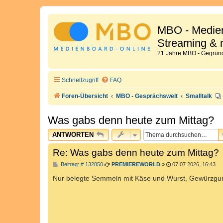
MBO - Medien
Streaming & 
21 Jahre MBO - Gegründ
Schnellzugriff
FAQ
Foren-Übersicht
MBO - Gesprächswelt
Smalltalk
Was gabs denn heute zum Mittag?
ANTWORTEN
Re: Was gabs denn heute zum Mittag?
B
Beitrag: # 132850
PREMIEREWORLD
»
07.07.2026, 16:43
e
i
Nur belegte Semmeln mit Käse und Wurst, Gewürzgur
t
r
a
g