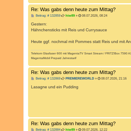
Re: Was gabs denn heute zum Mittag?
B
Beitrag: # 132859
htw89
»
08.07.2026, 08:24
e
i
Gestern:
t
Hähnchensticks mit Reis und Currysauce
r
a
g
Heute ggf. nochmal mit Pommes statt Reis und mit And
Telekom Glasfaser 600 mit MagentaTV Smart Stream / FRITZ!Box 7590 AX 
MagentaMobil Prepaid Jahrestarif
Re: Was gabs denn heute zum Mittag?
B
Beitrag: # 132869
PREMIEREWORLD
»
08.07.2026, 21:16
e
i
Lasagne und ein Pudding
t
r
a
g
Re: Was gabs denn heute zum Mittag?
B
Beitrag: # 132884
htw89
»
09.07.2026, 12:22