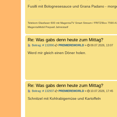
e
i
Fusilli mit Bolognesesauce und Grana Padano - morg
t
r
a
g
Telekom Glasfaser 600 mit MagentaTV Smart Stream / FRITZ!Box 7590 AX 
MagentaMobil Prepaid Jahrestarif
Re: Was gabs denn heute zum Mittag?
B
Beitrag: # 132890
PREMIEREWORLD
»
09.07.2026, 13:07
e
i
Werd mir gleich einen Döner holen.
t
r
a
g
Re: Was gabs denn heute zum Mittag?
B
Beitrag: # 132937
PREMIEREWORLD
»
10.07.2026, 17:45
e
i
Schnitzel mit Kohlrabigemüse und Kartoffeln
t
r
a
g