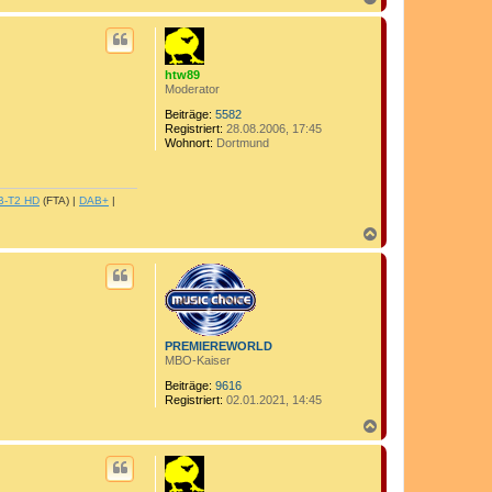
a
c
h
o
b
htw89
e
Moderator
n
Beiträge:
5582
Registriert:
28.08.2006, 17:45
Wohnort:
Dortmund
B-T2 HD
(FTA) |
DAB+
|
N
a
c
h
o
b
e
n
PREMIEREWORLD
MBO-Kaiser
Beiträge:
9616
Registriert:
02.01.2021, 14:45
N
a
c
h
o