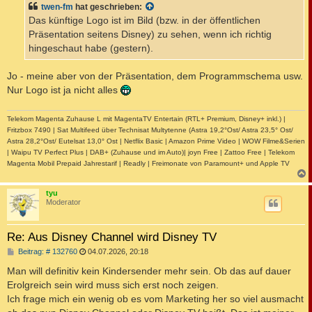
twen-fm
hat geschrieben:
r
a
Das künftige Logo ist im Bild (bzw. in der öffentlichen
g
Präsentation seitens Disney) zu sehen, wenn ich richtig
hingeschaut habe (gestern).
Jo - meine aber von der Präsentation, dem Programmschema usw.
Nur Logo ist ja nicht alles
Telekom Magenta Zuhause L mit MagentaTV Entertain (RTL+ Premium, Disney+ inkl.) |
Fritzbox 7490 | Sat Multifeed über Technisat Multytenne (Astra 19,2°Ost/ Astra 23,5° Ost/
Astra 28,2°Ost/ Eutelsat 13,0° Ost | Netflix Basic | Amazon Prime Video | WOW Filme&Serien
| Waipu TV Perfect Plus | DAB+ (Zuhause und im Auto)| joyn Free | Zattoo Free | Telekom
Magenta Mobil Prepaid Jahrestarif | Readly | Freimonate von Paramount+ und Apple TV
c
tyu
Moderator
Re: Aus Disney Channel wird Disney TV
B
Beitrag: # 132760
04.07.2026, 20:18
e
i
Man will definitiv kein Kindersender mehr sein. Ob das auf dauer
t
Erolgreich sein wird muss sich erst noch zeigen.
r
a
Ich frage mich ein wenig ob es vom Marketing her so viel ausmacht
g