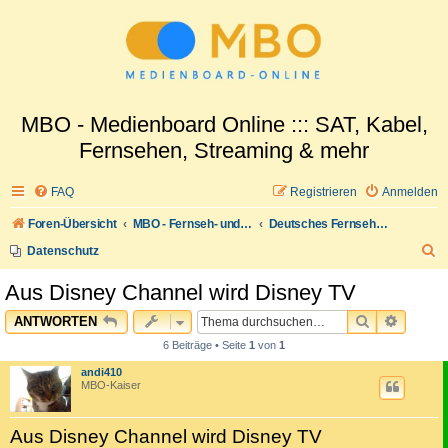
MBO - Medienboard Online ::: SAT, Kabel,
Fernsehen, Streaming & mehr
FAQ
Registrieren
Anmelden
Foren-Übersicht
MBO - Fernseh- und Medienwelt
Deutsches Fernsehen
S
Datenschutz
u
Aus Disney Channel wird Disney TV
c
SUCHE
ERWEI
ANTWORTEN
h
6 Beiträge • Seite
1
von
1
e
andi410
MBO-Kaiser
Aus Disney Channel wird Disney TV