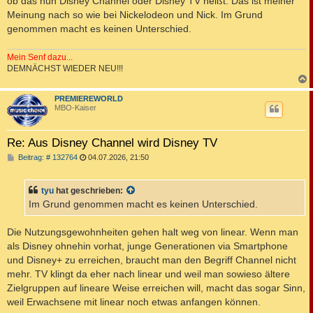
ob das nun Disney Channel oder Disney TV heißt. Das ist meiner
Meinung nach so wie bei Nickelodeon und Nick. Im Grund
genommen macht es keinen Unterschied.
Mein Senf dazu...
DEMNÄCHST WIEDER NEU!!!
c
PREMIEREWORLD
MBO-Kaiser
Re: Aus Disney Channel wird Disney TV
B
Beitrag: # 132764
04.07.2026, 21:50
e
i
t
tyu
hat geschrieben:
r
a
Im Grund genommen macht es keinen Unterschied.
g
Die Nutzungsgewohnheiten gehen halt weg von linear. Wenn man
als Disney ohnehin vorhat, junge Generationen via Smartphone
und Disney+ zu erreichen, braucht man den Begriff Channel nicht
mehr. TV klingt da eher nach linear und weil man sowieso ältere
Zielgruppen auf lineare Weise erreichen will, macht das sogar Sinn,
weil Erwachsene mit linear noch etwas anfangen können.