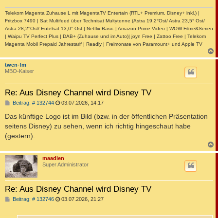
g
Telekom Magenta Zuhause L mit MagentaTV Entertain (RTL+ Premium, Disney+ inkl.) |
Fritzbox 7490 | Sat Multifeed über Technisat Multytenne (Astra 19,2°Ost/ Astra 23,5° Ost/
Astra 28,2°Ost/ Eutelsat 13,0° Ost | Netflix Basic | Amazon Prime Video | WOW Filme&Serien
| Waipu TV Perfect Plus | DAB+ (Zuhause und im Auto)| joyn Free | Zattoo Free | Telekom
Magenta Mobil Prepaid Jahrestarif | Readly | Freimonate von Paramount+ und Apple TV
c
twen-fm
MBO-Kaiser
Re: Aus Disney Channel wird Disney TV
B
Beitrag: # 132744
03.07.2026, 14:17
e
i
Das künftige Logo ist im Bild (bzw. in der öffentlichen Präsentation
t
seitens Disney) zu sehen, wenn ich richtig hingeschaut habe
r
a
(gestern).
g
c
maadien
Super Administrator
Re: Aus Disney Channel wird Disney TV
B
Beitrag: # 132746
03.07.2026, 21:27
e
i
t