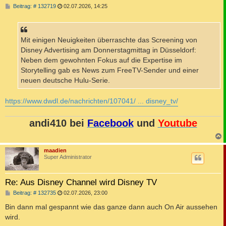
B
Beitrag: # 132719
02.07.2026, 14:25
e
i
t
r
a
Mit einigen Neuigkeiten überraschte das Screening von
g
Disney Advertising am Donnerstagmittag in Düsseldorf:
Neben dem gewohnten Fokus auf die Expertise im
Storytelling gab es News zum FreeTV-Sender und einer
neuen deutsche Hulu-Serie.
https://www.dwdl.de/nachrichten/107041/ ... disney_tv/
andi410 bei
Facebook
und
Youtube
c
maadien
Super Administrator
Re: Aus Disney Channel wird Disney TV
B
Beitrag: # 132735
02.07.2026, 23:00
e
i
Bin dann mal gespannt wie das ganze dann auch On Air aussehen
t
wird.
r
a