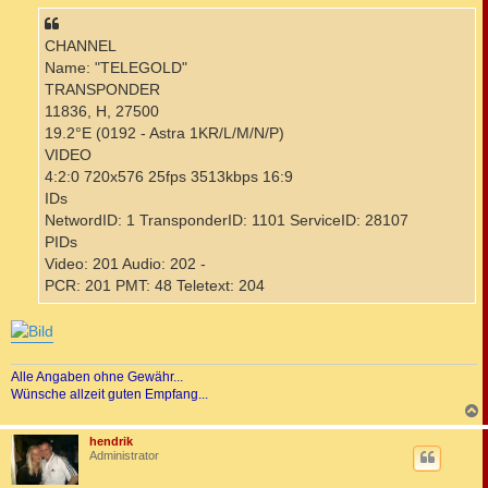
g
CHANNEL
Name: "TELEGOLD"
TRANSPONDER
11836, H, 27500
19.2°E (0192 - Astra 1KR/L/M/N/P)
VIDEO
4:2:0 720x576 25fps 3513kbps 16:9
IDs
NetwordID: 1 TransponderID: 1101 ServiceID: 28107
PIDs
Video: 201 Audio: 202 -
PCR: 201 PMT: 48 Teletext: 204
Alle Angaben ohne Gewähr...
Wünsche allzeit guten Empfang...
c
hendrik
Administrator