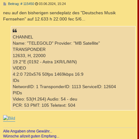
B
Beitrag: # 115450
03.06.2024, 15:24
e
i
neu auf den bisherigen sendeplatz des "Deutsches Musik
t
Fernsehen" auf 12.633 h 22.000 fec 5/6...
r
a
g
CHANNEL
Name: "TELEGOLD" Provider: "MB Satellite"
TRANSPONDER
12633, H, 22000
19.2°E (0192 - Astra 1KR/L/M/N)
VIDEO
4:2:0 720x576 50fps 1469kbps 16:9
IDs
NetwordID: 1 TransponderID: 1113 ServiceID: 12604
PIDs
Video: 53(H.264) Audio: 54 - deu
PCR: 53 PMT: 105 Teletext: 504
Alle Angaben ohne Gewähr...
Wünsche allzeit guten Empfang...