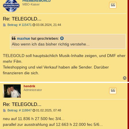
c
PREMIEREWORLD
MBO-Kaiser
Re: TELEGOLD...
B
Beitrag: # 115471
03.06.2024, 21:44
e
i
t
maxhue
hat geschrieben:
r
a
Also wenn ich das bisher richtig verstehe...
g
TELEGOLD soll hauptsächlich Musik-Inhalte zeigen, und DMF eher
mehr Film.
Teleshopping und viel Verkauf haben alle Sender. Darüber
finanzieren die sich.
c
hendrik
Administrator
Re: TELEGOLD...
B
Beitrag: # 118847
01.02.2025, 07:48
e
i
neu auf 11.836 h 27.500 fec 3/4...
t
parallel zur ausstrahlung auf 12.663 h 22.000 fec 5/6...
r
a