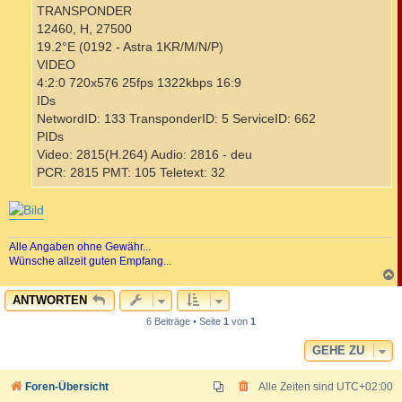
TRANSPONDER
12460, H, 27500
19.2°E (0192 - Astra 1KR/M/N/P)
VIDEO
4:2:0 720x576 25fps 1322kbps 16:9
IDs
NetwordID: 133 TransponderID: 5 ServiceID: 662
PIDs
Video: 2815(H.264) Audio: 2816 - deu
PCR: 2815 PMT: 105 Teletext: 32
Alle Angaben ohne Gewähr...
Wünsche allzeit guten Empfang...
c
ANTWORTEN
6 Beiträge • Seite
1
von
1
GEHE ZU
Foren-Übersicht
Alle Zeiten sind
UTC+02:00