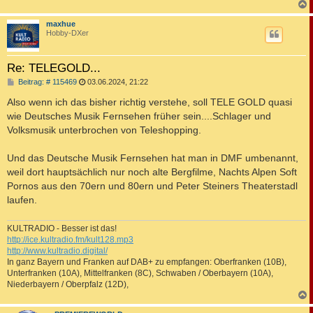
c
maxhue
Hobby-DXer
Re: TELEGOLD...
B
Beitrag: # 115469
03.06.2024, 21:22
e
i
Also wenn ich das bisher richtig verstehe, soll TELE GOLD quasi
t
wie Deutsches Musik Fernsehen früher sein....Schlager und
r
a
Volksmusik unterbrochen von Teleshopping.
g
Und das Deutsche Musik Fernsehen hat man in DMF umbenannt,
weil dort hauptsächlich nur noch alte Bergfilme, Nachts Alpen Soft
Pornos aus den 70ern und 80ern und Peter Steiners Theaterstadl
laufen.
KULTRADIO - Besser ist das!
http://ice.kultradio.fm/kult128.mp3
http://www.kultradio.digital/
In ganz Bayern und Franken auf DAB+ zu empfangen: Oberfranken (10B),
Unterfranken (10A), Mittelfranken (8C), Schwaben / Oberbayern (10A),
Niederbayern / Oberpfalz (12D),