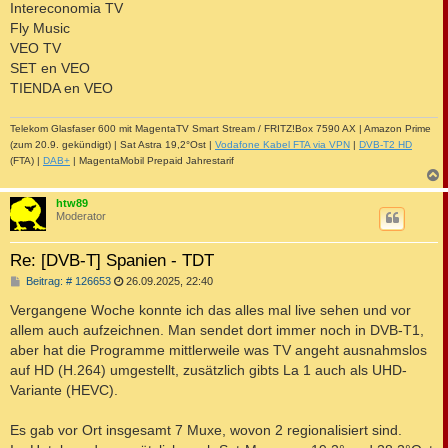
Intereconomia TV
Fly Music
VEO TV
SET en VEO
TIENDA en VEO
Telekom Glasfaser 600 mit MagentaTV Smart Stream / FRITZ!Box 7590 AX | Amazon Prime
(zum 20.9. gekündigt) | Sat Astra 19,2°Ost |
Vodafone Kabel FTA via VPN
|
DVB-T2 HD
(FTA) |
DAB+
| MagentaMobil Prepaid Jahrestarif
c
htw89
Moderator
Re: [DVB-T] Spanien - TDT
B
Beitrag: # 126653
26.09.2025, 22:40
e
i
Vergangene Woche konnte ich das alles mal live sehen und vor
t
allem auch aufzeichnen. Man sendet dort immer noch in DVB-T1,
r
a
aber hat die Programme mittlerweile was TV angeht ausnahmslos
g
auf HD (H.264) umgestellt, zusätzlich gibts La 1 auch als UHD-
Variante (HEVC).
Es gab vor Ort insgesamt 7 Muxe, wovon 2 regionalisiert sind.