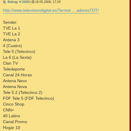
B
Beitrag: # 26001
18.05.2008, 17:29
e
i
http://www.televisiondigital.es/Terrest ... adoresTDT/
t
r
a
Sender:
g
TVE La 1
TVE La 2
Antena 3
4 (Cuatro)
Tele 5 (Telecinco)
La 6 (La Sexta)
Clan TV
Teledeporte
Canal 24 Horas
Antena Neox
Antena Nova
Tele 5 2 (Telecinco 2)
FDF Tele 5 (FDF Telecinco)
Cinco Shop
CNN+
40 Latino
Canal Promo
Hogar 10