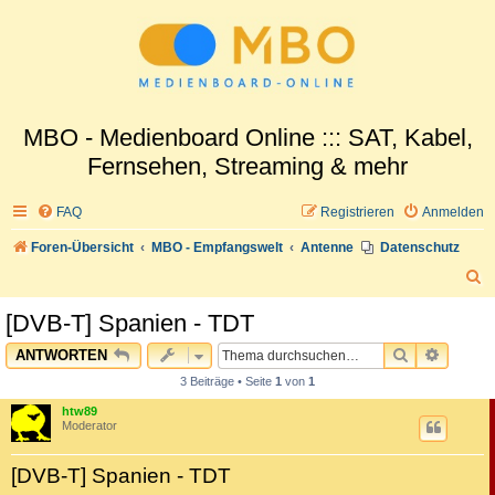
MBO - Medienboard Online ::: SAT, Kabel,
Fernsehen, Streaming & mehr
FAQ
Registrieren
Anmelden
Foren-Übersicht
MBO - Empfangswelt
Antenne
Datenschutz
S
u
[DVB-T] Spanien - TDT
c
SUCHE
ERWEI
ANTWORTEN
h
3 Beiträge • Seite
1
von
1
e
htw89
Moderator
[DVB-T] Spanien - TDT