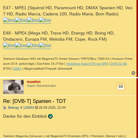
E47 - MPE1 (Squirrel HD, Paramount HD, DMAX Spanien HD, Veo
7 HD, Radio Marca, Cadena 100, Radio Maria, Bom Radio)
E48 - MPE4 (Mega HD, Trece HD, Energy HD, Boing HD,
Ondacero, Europa FM, Melodia FM, Cope, Rock FM)
Telekom Glasfaser 600 mit MagentaTV Smart Stream / FRITZ!Box 7590 AX | Amazon Prime
(zum 20.9. gekündigt) | Sat Astra 19,2°Ost |
Vodafone Kabel FTA via VPN
|
DVB-T2 HD
(FTA) |
DAB+
| MagentaMobil Prepaid Jahrestarif
c
maadien
Super Administrator
Re: [DVB-T] Spanien - TDT
B
Beitrag: # 126654
26.09.2025, 22:44
e
i
Danke für den Einblick
t
r
a
g
Telekom Magenta Zuhause L mit MagentaTV Entertain (RTL+ Premium, Disney+ inkl.) |