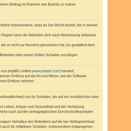
, deinen Beitrag im Rahmen des Boards zu nutzen.
erklärst insbesondere, dass du das Recht besitzt, die in deinen
n Regeln kann der Betreiber dich nach Abmahnung zeitweise
er die er nicht zur Kenntnis genommen hat. Du gestattest dem
 Betreiber oder einem Dritten Schaden zuzufügen.
e von phpBB Limited (
www.phpbb.com
) handelt;
keinen Einfluss auf die Art und Weise, wie die Software
oren Einfluss nehmen.
inalpflichten) nur für Schäden, die auf ein vorsätzliches oder
von Leben, Körper und Gesundheit und der Verletzung
r Höhe nach auf die vertragstypischen Durchschnittsschäden
sigem Verhalten des Betreibers auf die bei Vertragsschluss
lt auch für mittelbare Schäden, insbesondere entgangenen