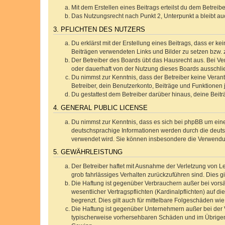
Mit dem Erstellen eines Beitrags erteilst du dem Betrei
Das Nutzungsrecht nach Punkt 2, Unterpunkt a bleibt 
3. PFLICHTEN DES NUTZERS
Du erklärst mit der Erstellung eines Beitrags, dass er ke
Beiträgen verwendeten Links und Bilder zu setzen bzw.
Der Betreiber des Boards übt das Hausrecht aus. Bei V
oder dauerhaft von der Nutzung dieses Boards ausschlie
Du nimmst zur Kenntnis, dass der Betreiber keine Verantw
Betreiber, dein Benutzerkonto, Beiträge und Funktionen 
Du gestattest dem Betreiber darüber hinaus, deine Beit
4. GENERAL PUBLIC LICENSE
Du nimmst zur Kenntnis, dass es sich bei phpBB um eine
deutschsprachige Informationen werden durch die deu
verwendet wird. Sie können insbesondere die Verwendun
5. GEWÄHRLEISTUNG
Der Betreiber haftet mit Ausnahme der Verletzung von Le
grob fahrlässiges Verhalten zurückzuführen sind. Dies 
Die Haftung ist gegenüber Verbrauchern außer bei vors
wesentlicher Vertragspflichten (Kardinalpflichten) auf
begrenzt. Dies gilt auch für mittelbare Folgeschäden 
Die Haftung ist gegenüber Unternehmern außer bei der V
typischerweise vorhersehbaren Schäden und im Übrigen 