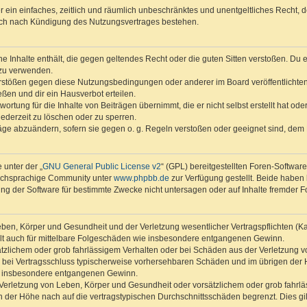
ber ein einfaches, zeitlich und räumlich unbeschränktes und unentgeltliches Recht
auch nach Kündigung des Nutzungsvertrages bestehen.
ine Inhalte enthält, die gegen geltendes Recht oder die guten Sitten verstoßen. Du 
 zu verwenden.
erstößen gegen diese Nutzungsbedingungen oder anderer im Board veröffentlichte
ßen und dir ein Hausverbot erteilen.
ortung für die Inhalte von Beiträgen übernimmt, die er nicht selbst erstellt hat od
jederzeit zu löschen oder zu sperren.
räge abzuändern, sofern sie gegen o. g. Regeln verstoßen oder geeignet sind, dem
 unter der „
GNU General Public License v2
“ (GPL) bereitgestellten Foren-Softwar
tschsprachige Community unter
www.phpbb.de
zur Verfügung gestellt. Beide haben 
g der Software für bestimmte Zwecke nicht untersagen oder auf Inhalte fremder F
ben, Körper und Gesundheit und der Verletzung wesentlicher Vertragspflichten (Kard
gilt auch für mittelbare Folgeschäden wie insbesondere entgangenen Gewinn.
ätzlichem oder grob fahrlässigem Verhalten oder bei Schäden aus der Verletzung 
 die bei Vertragsschluss typischerweise vorhersehbaren Schäden und im übrigen de
wie insbesondere entgangenen Gewinn.
erletzung von Leben, Körper und Gesundheit oder vorsätzlichem oder grob fahrläs
der Höhe nach auf die vertragstypischen Durchschnittsschäden begrenzt. Dies gi