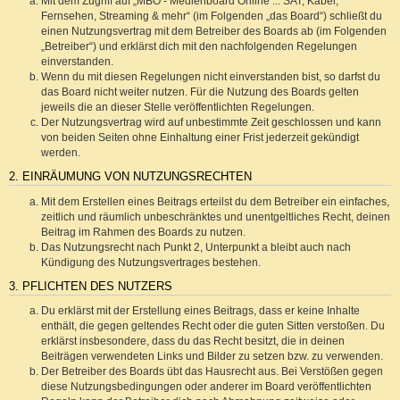
Mit dem Zugriff auf „MBO - Medienboard Online ::: SAT, Kabel,
Fernsehen, Streaming & mehr“ (im Folgenden „das Board“) schließt du
einen Nutzungsvertrag mit dem Betreiber des Boards ab (im Folgenden
„Betreiber“) und erklärst dich mit den nachfolgenden Regelungen
einverstanden.
Wenn du mit diesen Regelungen nicht einverstanden bist, so darfst du
das Board nicht weiter nutzen. Für die Nutzung des Boards gelten
jeweils die an dieser Stelle veröffentlichten Regelungen.
Der Nutzungsvertrag wird auf unbestimmte Zeit geschlossen und kann
von beiden Seiten ohne Einhaltung einer Frist jederzeit gekündigt
werden.
2. EINRÄUMUNG VON NUTZUNGSRECHTEN
Mit dem Erstellen eines Beitrags erteilst du dem Betreiber ein einfaches,
zeitlich und räumlich unbeschränktes und unentgeltliches Recht, deinen
Beitrag im Rahmen des Boards zu nutzen.
Das Nutzungsrecht nach Punkt 2, Unterpunkt a bleibt auch nach
Kündigung des Nutzungsvertrages bestehen.
3. PFLICHTEN DES NUTZERS
Du erklärst mit der Erstellung eines Beitrags, dass er keine Inhalte
enthält, die gegen geltendes Recht oder die guten Sitten verstoßen. Du
erklärst insbesondere, dass du das Recht besitzt, die in deinen
Beiträgen verwendeten Links und Bilder zu setzen bzw. zu verwenden.
Der Betreiber des Boards übt das Hausrecht aus. Bei Verstößen gegen
diese Nutzungsbedingungen oder anderer im Board veröffentlichten