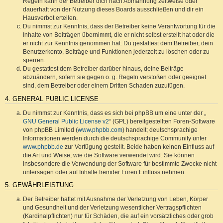
Regeln kann der Betreiber dich nach Abmahnung zeitweise oder
dauerhaft von der Nutzung dieses Boards ausschließen und dir ein
Hausverbot erteilen.
Du nimmst zur Kenntnis, dass der Betreiber keine Verantwortung für die
Inhalte von Beiträgen übernimmt, die er nicht selbst erstellt hat oder die
er nicht zur Kenntnis genommen hat. Du gestattest dem Betreiber, dein
Benutzerkonto, Beiträge und Funktionen jederzeit zu löschen oder zu
sperren.
Du gestattest dem Betreiber darüber hinaus, deine Beiträge
abzuändern, sofern sie gegen o. g. Regeln verstoßen oder geeignet
sind, dem Betreiber oder einem Dritten Schaden zuzufügen.
4. GENERAL PUBLIC LICENSE
Du nimmst zur Kenntnis, dass es sich bei phpBB um eine unter der „
GNU General Public License v2
“ (GPL) bereitgestellten Foren-Software
von phpBB Limited (
www.phpbb.com
) handelt; deutschsprachige
Informationen werden durch die deutschsprachige Community unter
www.phpbb.de
zur Verfügung gestellt. Beide haben keinen Einfluss auf
die Art und Weise, wie die Software verwendet wird. Sie können
insbesondere die Verwendung der Software für bestimmte Zwecke nicht
untersagen oder auf Inhalte fremder Foren Einfluss nehmen.
5. GEWÄHRLEISTUNG
Der Betreiber haftet mit Ausnahme der Verletzung von Leben, Körper
und Gesundheit und der Verletzung wesentlicher Vertragspflichten
(Kardinalpflichten) nur für Schäden, die auf ein vorsätzliches oder grob