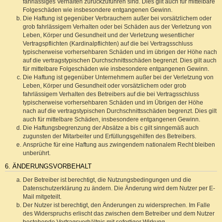
fahrlässiges Verhalten zurückzuführen sind. Dies gilt auch für mittelbare
Folgeschäden wie insbesondere entgangenen Gewinn.
Die Haftung ist gegenüber Verbrauchern außer bei vorsätzlichem oder
grob fahrlässigem Verhalten oder bei Schäden aus der Verletzung von
Leben, Körper und Gesundheit und der Verletzung wesentlicher
Vertragspflichten (Kardinalpflichten) auf die bei Vertragsschluss
typischerweise vorhersehbaren Schäden und im übrigen der Höhe nach
auf die vertragstypischen Durchschnittsschäden begrenzt. Dies gilt auch
für mittelbare Folgeschäden wie insbesondere entgangenen Gewinn.
Die Haftung ist gegenüber Unternehmern außer bei der Verletzung von
Leben, Körper und Gesundheit oder vorsätzlichem oder grob
fahrlässigem Verhalten des Betreibers auf die bei Vertragsschluss
typischerweise vorhersehbaren Schäden und im Übrigen der Höhe
nach auf die vertragstypischen Durchschnittsschäden begrenzt. Dies gilt
auch für mittelbare Schäden, insbesondere entgangenen Gewinn.
Die Haftungsbegrenzung der Absätze a bis c gilt sinngemäß auch
zugunsten der Mitarbeiter und Erfüllungsgehilfen des Betreibers.
Ansprüche für eine Haftung aus zwingendem nationalem Recht bleiben
unberührt.
6. ÄNDERUNGSVORBEHALT
Der Betreiber ist berechtigt, die Nutzungsbedingungen und die
Datenschutzerklärung zu ändern. Die Änderung wird dem Nutzer per E-
Mail mitgeteilt.
Der Nutzer ist berechtigt, den Änderungen zu widersprechen. Im Falle
des Widerspruchs erlischt das zwischen dem Betreiber und dem Nutzer