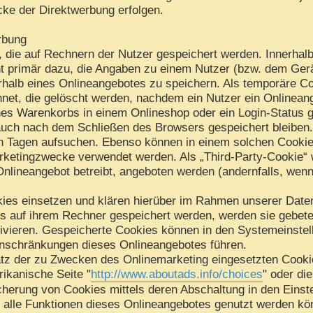
cke der Direktwerbung erfolgen.
rbung
, die auf Rechnern der Nutzer gespeichert werden. Innerhal
t primär dazu, die Angaben zu einem Nutzer (bzw. dem Gerä
halb eines Onlineangebotes zu speichern. Als temporäre Co
net, die gelöscht werden, nachdem ein Nutzer ein Onlineang
nes Warenkorbs in einem Onlineshop oder ein Login-Status 
auch nach dem Schließen des Browsers gespeichert bleiben.
 Tagen aufsuchen. Ebenso können in einem solchen Cookie 
rketingzwecke verwendet werden. Als „Third-Party-Cookie“ 
Onlineangebot betreibt, angeboten werden (andernfalls, wen
ies einsetzen und klären hierüber im Rahmen unserer Daten
es auf ihrem Rechner gespeichert werden, werden sie gebet
ivieren. Gespeicherte Cookies können in den Systemeinste
nschränkungen dieses Onlineangebotes führen.
tz der zu Zwecken des Onlinemarketing eingesetzten Cookies
rikanische Seite "
http://www.aboutads.info/choices
" oder di
cherung von Cookies mittels deren Abschaltung in den Einst
t alle Funktionen dieses Onlineangebotes genutzt werden kö