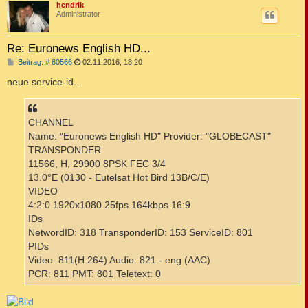
c
hendrik
Administrator
Re: Euronews English HD...
B
Beitrag: # 80566
02.11.2016, 18:20
e
i
neue service-id...
t
r
a
g
CHANNEL
Name: "Euronews English HD" Provider: "GLOBECAST"
TRANSPONDER
11566, H, 29900 8PSK FEC 3/4
13.0°E (0130 - Eutelsat Hot Bird 13B/C/E)
VIDEO
4:2:0 1920x1080 25fps 164kbps 16:9
IDs
NetwordID: 318 TransponderID: 153 ServiceID: 801
PIDs
Video: 811(H.264) Audio: 821 - eng (AAC)
PCR: 811 PMT: 801 Teletext: 0