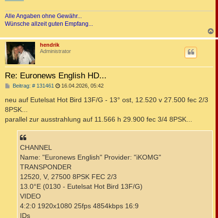
Alle Angaben ohne Gewähr...
Wünsche allzeit guten Empfang...
c
hendrik
Administrator
Re: Euronews English HD...
B
Beitrag: # 131461
16.04.2026, 05:42
e
i
neu auf Eutelsat Hot Bird 13F/G - 13° ost, 12.520 v 27.500 fec 2/3
t
8PSK...
r
a
parallel zur ausstrahlung auf 11.566 h 29.900 fec 3/4 8PSK...
g
CHANNEL
Name: "Euronews English" Provider: "iKOMG"
TRANSPONDER
12520, V, 27500 8PSK FEC 2/3
13.0°E (0130 - Eutelsat Hot Bird 13F/G)
VIDEO
4:2:0 1920x1080 25fps 4854kbps 16:9
IDs