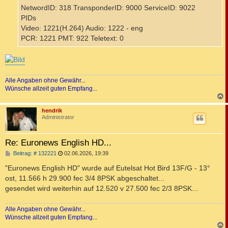
NetwordID: 318 TransponderID: 9000 ServiceID: 9022
PIDs
Video: 1221(H.264) Audio: 1222 - eng
PCR: 1221 PMT: 922 Teletext: 0
Alle Angaben ohne Gewähr...
Wünsche allzeit guten Empfang...
c
hendrik
Administrator
Re: Euronews English HD...
B
Beitrag: # 132221
02.06.2026, 19:39
e
i
"Euronews English HD" wurde auf Eutelsat Hot Bird 13F/G - 13°
t
ost, 11.566 h 29.900 fec 3/4 8PSK abgeschaltet...
r
a
gesendet wird weiterhin auf 12.520 v 27.500 fec 2/3 8PSK...
g
Alle Angaben ohne Gewähr...
Wünsche allzeit guten Empfang...