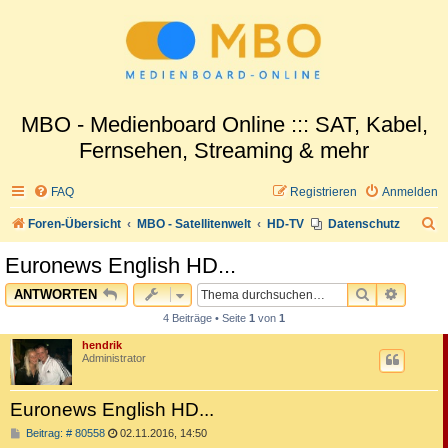
MBO - Medienboard Online ::: SAT, Kabel,
Fernsehen, Streaming & mehr
FAQ
Registrieren
Anmelden
S
Foren-Übersicht
MBO - Satellitenwelt
HD-TV
Datenschutz
u
Euronews English HD...
c
SUCHE
ERWEI
ANTWORTEN
h
4 Beiträge • Seite
1
von
1
e
hendrik
Administrator
Euronews English HD...
B
Beitrag: # 80558
02.11.2016, 14:50
e