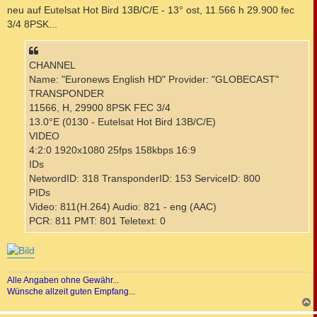
i
neu auf Eutelsat Hot Bird 13B/C/E - 13° ost, 11.566 h 29.900 fec
t
3/4 8PSK...
r
a
g
CHANNEL
Name: "Euronews English HD" Provider: "GLOBECAST"
TRANSPONDER
11566, H, 29900 8PSK FEC 3/4
13.0°E (0130 - Eutelsat Hot Bird 13B/C/E)
VIDEO
4:2:0 1920x1080 25fps 158kbps 16:9
IDs
NetwordID: 318 TransponderID: 153 ServiceID: 800
PIDs
Video: 811(H.264) Audio: 821 - eng (AAC)
PCR: 811 PMT: 801 Teletext: 0
Alle Angaben ohne Gewähr...
Wünsche allzeit guten Empfang...