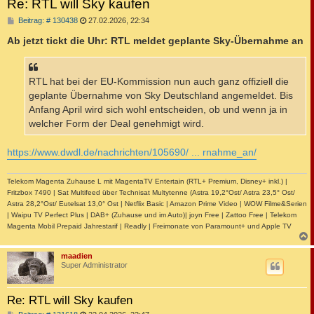
Re: RTL will Sky kaufen
B
Beitrag: # 130438
27.02.2026, 22:34
e
i
Ab jetzt tickt die Uhr: RTL meldet geplante Sky-Übernahme an
t
r
a
g
RTL hat bei der EU-Kommission nun auch ganz offiziell die
geplante Übernahme von Sky Deutschland angemeldet. Bis
Anfang April wird sich wohl entscheiden, ob und wenn ja in
welcher Form der Deal genehmigt wird.
https://www.dwdl.de/nachrichten/105690/ ... rnahme_an/
Telekom Magenta Zuhause L mit MagentaTV Entertain (RTL+ Premium, Disney+ inkl.) |
Fritzbox 7490 | Sat Multifeed über Technisat Multytenne (Astra 19,2°Ost/ Astra 23,5° Ost/
Astra 28,2°Ost/ Eutelsat 13,0° Ost | Netflix Basic | Amazon Prime Video | WOW Filme&Serien
| Waipu TV Perfect Plus | DAB+ (Zuhause und im Auto)| joyn Free | Zattoo Free | Telekom
Magenta Mobil Prepaid Jahrestarif | Readly | Freimonate von Paramount+ und Apple TV
c
maadien
Super Administrator
Re: RTL will Sky kaufen