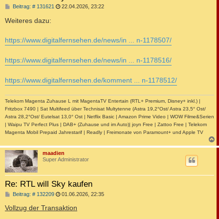
B
Beitrag: # 131621
22.04.2026, 23:22
e
i
Weiteres dazu:
t
r
a
https://www.digitalfernsehen.de/news/in ... n-1178507/
g
https://www.digitalfernsehen.de/news/in ... n-1178516/
https://www.digitalfernsehen.de/komment ... n-1178512/
Telekom Magenta Zuhause L mit MagentaTV Entertain (RTL+ Premium, Disney+ inkl.) |
Fritzbox 7490 | Sat Multifeed über Technisat Multytenne (Astra 19,2°Ost/ Astra 23,5° Ost/
Astra 28,2°Ost/ Eutelsat 13,0° Ost | Netflix Basic | Amazon Prime Video | WOW Filme&Serien
| Waipu TV Perfect Plus | DAB+ (Zuhause und im Auto)| joyn Free | Zattoo Free | Telekom
Magenta Mobil Prepaid Jahrestarif | Readly | Freimonate von Paramount+ und Apple TV
c
maadien
Super Administrator
Re: RTL will Sky kaufen
B
Beitrag: # 132209
01.06.2026, 22:35
e
i
Vollzug der Transaktion
t
r