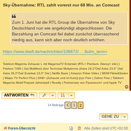
a
Sky-Übernahme: RTL zahlt vorerst nur 68 Mio. an Comcast
g
Zum 1. Juni hat die RTL Group die Übernahme von Sky
Deutschland nun wie angekündigt abgeschlossen. Die
Barzahlung an Comcast fiel dabei zunächst überraschend
niedrig aus, kann sich aber noch deutlich erhöhen.
https://www.dwdl.de/nachrichten/106672/ ... &utm_term=
Telekom Magenta Zuhause L mit MagentaTV Entertain (RTL+ Premium, Disney+ inkl.) |
Fritzbox 7490 | Sat Multifeed über Technisat Multytenne (Astra 19,2°Ost/ Astra 23,5° Ost/
Astra 28,2°Ost/ Eutelsat 13,0° Ost | Netflix Basic | Amazon Prime Video | WOW Filme&Serien
| Waipu TV Perfect Plus | DAB+ (Zuhause und im Auto)| joyn Free | Zattoo Free | Telekom
Magenta Mobil Prepaid Jahrestarif | Readly | Freimonate von Paramount+ und Apple TV
c
ANTWORTEN
2
1
14 Beiträge
VORHERIGE
GEHE ZU
Foren-Übersicht
Alle Zeiten sind
UTC+02:00