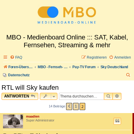
MBO - Medienboard Online ::: SAT, Kabel,
Fernsehen, Streaming & mehr
FAQ
Registrieren
Anmelden
Foren-Übersicht
MBO - Fernseh- und Medienwelt
Pay-TV Forum
Sky Deutschland
S
Datenschutz
u
RTL will Sky kaufen
c
SUCHE
ERWEI
ANTWORTEN
h
e
2
1
14 Beiträge
VORHERIGE
maadien
Super Administrator