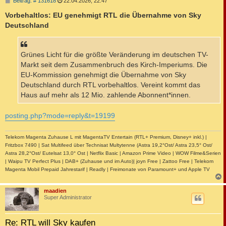
B
Beitrag: # 131618
22.04.2026, 22:47
e
i
Vorbehaltlos: EU genehmigt RTL die Übernahme von Sky
t
Deutschland
r
a
g
Grünes Licht für die größte Veränderung im deutschen TV-
Markt seit dem Zusammenbruch des Kirch-Imperiums. Die
EU-Kommission genehmigt die Übernahme von Sky
Deutschland durch RTL vorbehaltlos. Vereint kommt das
Haus auf mehr als 12 Mio. zahlende Abonnent*innen.
posting.php?mode=reply&t=19199
Telekom Magenta Zuhause L mit MagentaTV Entertain (RTL+ Premium, Disney+ inkl.) |
Fritzbox 7490 | Sat Multifeed über Technisat Multytenne (Astra 19,2°Ost/ Astra 23,5° Ost/
Astra 28,2°Ost/ Eutelsat 13,0° Ost | Netflix Basic | Amazon Prime Video | WOW Filme&Serien
| Waipu TV Perfect Plus | DAB+ (Zuhause und im Auto)| joyn Free | Zattoo Free | Telekom
Magenta Mobil Prepaid Jahrestarif | Readly | Freimonate von Paramount+ und Apple TV
c
maadien
Super Administrator
Re: RTL will Sky kaufen