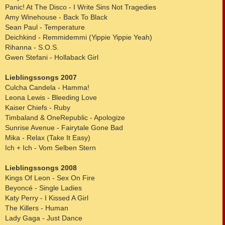
Panic! At The Disco - I Write Sins Not Tragedies
Amy Winehouse - Back To Black
Sean Paul - Temperature
Deichkind - Remmidemmi (Yippie Yippie Yeah)
Rihanna - S.O.S.
Gwen Stefani - Hollaback Girl
Lieblingssongs 2007
Culcha Candela - Hamma!
Leona Lewis - Bleeding Love
Kaiser Chiefs - Ruby
Timbaland & OneRepublic - Apologize
Sunrise Avenue - Fairytale Gone Bad
Mika - Relax (Take It Easy)
Ich + Ich - Vom Selben Stern
Lieblingssongs 2008
Kings Of Leon - Sex On Fire
Beyoncé - Single Ladies
Katy Perry - I Kissed A Girl
The Killers - Human
Lady Gaga - Just Dance