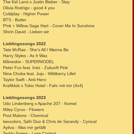
The Kid Laroi x Justin Bieber - Stay
Olivia Rodrigo - good 4 you
Coldplay - Higher Power
BTS - Butter
P!nk + Willow Sage Hart - Cover Me In Sunshine
Shirin David - Lieben wir
Lieblingssongs 2022
Tate McRae - She's All I Wanna Be
Harry Styles - As It Was
Måneskin - SUPERMODEL
Peter Fox feat. Inéz - Zukunft Pink
Nina Chuba feat. Juju - Wildberry Lillet
Taylor Swift - Anti-Hero
Kraftklub x Tokio Hotel - Fahr mit mir (4x4)
Lieblingssongs 2023
Udo Lindenberg x Apache 207 - Komet
Miley Cyrus - Flowers
Post Malone - Chemical
twocolors, Safri Duo & Chris de Sarandy - Cynical
Ayliva - Was mir gefällt
Teddy Swims - Lose Control