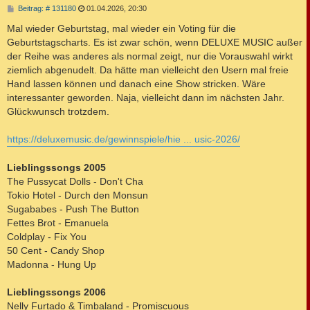
B
Beitrag: # 131180
01.04.2026, 20:30
e
i
Mal wieder Geburtstag, mal wieder ein Voting für die
t
Geburtstagscharts. Es ist zwar schön, wenn DELUXE MUSIC außer
r
a
der Reihe was anderes als normal zeigt, nur die Vorauswahl wirkt
g
ziemlich abgenudelt. Da hätte man vielleicht den Usern mal freie
Hand lassen können und danach eine Show stricken. Wäre
interessanter geworden. Naja, vielleicht dann im nächsten Jahr.
Glückwunsch trotzdem.
https://deluxemusic.de/gewinnspiele/hie ... usic-2026/
Lieblingssongs 2005
The Pussycat Dolls - Don't Cha
Tokio Hotel - Durch den Monsun
Sugababes - Push The Button
Fettes Brot - Emanuela
Coldplay - Fix You
50 Cent - Candy Shop
Madonna - Hung Up
Lieblingssongs 2006
Nelly Furtado & Timbaland - Promiscuous