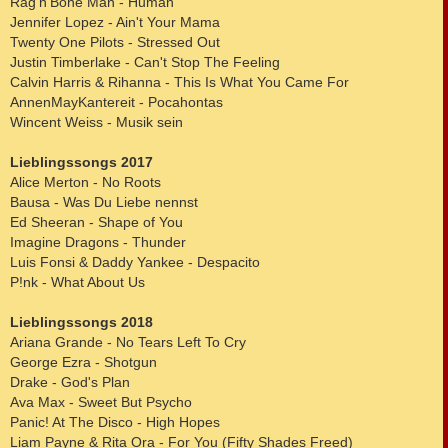
Rag'n'Bone Man - Human
Jennifer Lopez - Ain't Your Mama
Twenty One Pilots - Stressed Out
Justin Timberlake - Can't Stop The Feeling
Calvin Harris & Rihanna - This Is What You Came For
AnnenMayKantereit - Pocahontas
Wincent Weiss - Musik sein
Lieblingssongs 2017
Alice Merton - No Roots
Bausa - Was Du Liebe nennst
Ed Sheeran - Shape of You
Imagine Dragons - Thunder
Luis Fonsi & Daddy Yankee - Despacito
P!nk - What About Us
Lieblingssongs 2018
Ariana Grande - No Tears Left To Cry
George Ezra - Shotgun
Drake - God's Plan
Ava Max - Sweet But Psycho
Panic! At The Disco - High Hopes
Liam Payne & Rita Ora - For You (Fifty Shades Freed)