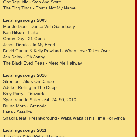
OneRepublic - Stop And Stare
The Ting Tings - That's Not My Name
Lieblingssongs 2009
Mando Diao - Dance With Somebody
Keri Hilson - I Like
Green Day - 21 Guns
Jason Derulo - In My Head
David Guetta & Kelly Rowland - When Love Takes Over
Jan Delay - Oh Jonny
The Black Eyed Peas - Meet Me Halfway
Lieblingssongs 2010
Stromae - Alors On Danse
Adele - Rolling In The Deep
Katy Perry - Firework
Sportfreunde Stiller - 54, 74, 90, 2010
Bruno Mars - Grenade
Lena - Satellite
Shakira feat. Freshlyground - Waka Waka (This Time For Africa)
Lieblingssongs 2011
Taio Cruz & Flo Rida - Hangover