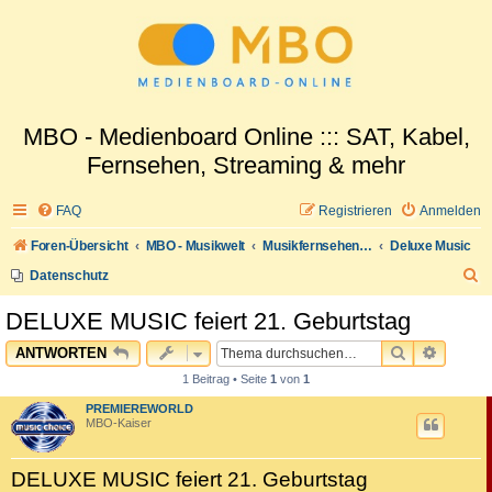
MBO - Medienboard Online ::: SAT, Kabel,
Fernsehen, Streaming & mehr
FAQ
Registrieren
Anmelden
Foren-Übersicht
MBO - Musikwelt
Musikfernsehen: Deutschsprachig
Deluxe Music
S
Datenschutz
u
DELUXE MUSIC feiert 21. Geburtstag
c
SUCHE
ERWEI
ANTWORTEN
h
1 Beitrag • Seite
1
von
1
e
PREMIEREWORLD
MBO-Kaiser
DELUXE MUSIC feiert 21. Geburtstag