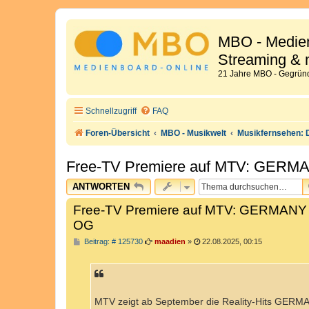
MBO - Medien
Streaming & 
21 Jahre MBO - Gegründ
Schnellzugriff
FAQ
Foren-Übersicht
MBO - Musikwelt
Musikfernsehen: 
Free-TV Premiere auf MTV: GER
ANTWORTEN
Free-TV Premiere auf MTV: GERMANY
OG
B
Beitrag: # 125730
maadien
»
22.08.2025, 00:15
e
i
t
r
a
g
MTV zeigt ab September die Reality-Hits GER