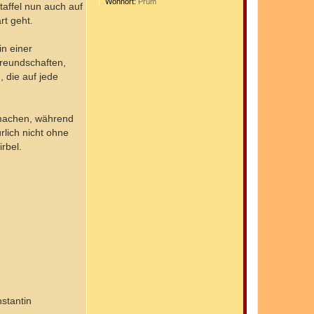
Wohnort:
Prüm
ffel nun auch auf
t geht.
n einer
 Freundschaften,
 die auf jede
 machen, während
lich nicht ohne
rbel.
stantin