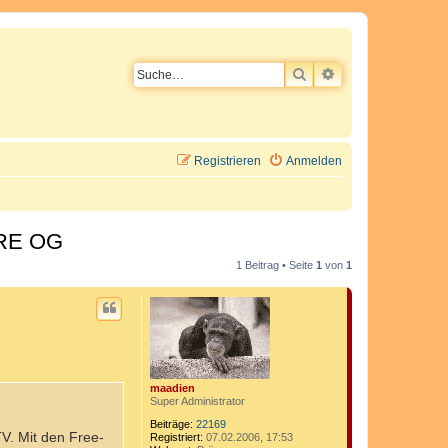
SUCHE
ERWEITERTE SU
Registrieren
Anmelden
ORE OG
1 Beitrag • Seite
1
von
1
maadien
Super Administrator
Beiträge:
22169
. Mit den Free-
Registriert:
07.02.2006, 17:53