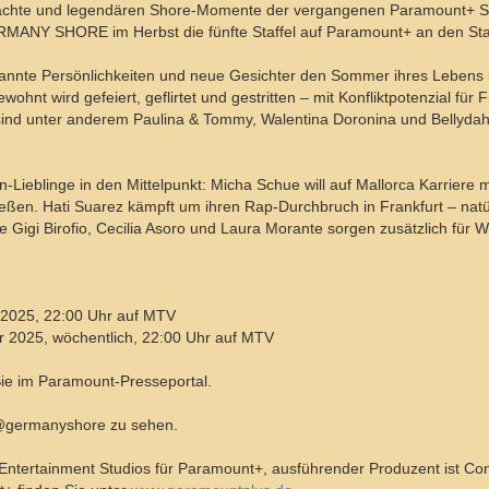
ächte und legendären Shore-Momente der vergangenen Paramount+ Sta
RMANY SHORE im Herbst die fünfte Staffel auf Paramount+ an den Star
nnte Persönlichkeiten und neue Gesichter den Sommer ihres Lebens i
ohnt wird gefeiert, geflirtet und gestritten – mit Konfliktpotenzial für
ind unter anderem Paulina & Tommy, Walentina Doronina und Bellydah,
eblinge in den Mittelpunkt: Micha Schue will auf Mallorca Karriere
ßen. Hati Suarez kämpft um ihren Rap-Durchbruch in Frankfurt – natür
igi Birofio, Cecilia Asoro und Laura Morante sorgen zusätzlich für Wi
2025, 22:00 Uhr auf MTV
 2025, wöchentlich, 22:00 Uhr auf MTV
Sie im Paramount-Presseportal.
 @germanyshore zu sehen.
ertainment Studios für Paramount+, ausführender Produzent ist Con