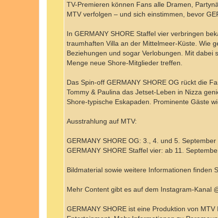
TV-Premieren können Fans alle Dramen, Partyn
MTV verfolgen – und sich einstimmen, bevor GE
In GERMANY SHORE Staffel vier verbringen beka
traumhaften Villa an der Mittelmeer-Küste. Wie gew
Beziehungen und sogar Verlobungen. Mit dabei s
Menge neue Shore-Mitglieder treffen.
Das Spin-off GERMANY SHORE OG rückt die Fan-Li
Tommy & Paulina das Jetset-Leben in Nizza genie
Shore-typische Eskapaden. Prominente Gäste wie G
Ausstrahlung auf MTV:
GERMANY SHORE OG: 3., 4. und 5. September 
GERMANY SHORE Staffel vier: ab 11. September
Bildmaterial sowie weitere Informationen finden 
Mehr Content gibt es auf dem Instagram-Kanal
GERMANY SHORE ist eine Produktion von MTV Ent