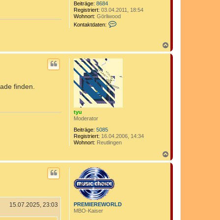
Beiträge:
8684
Registriert:
03.04.2011, 18:54
Wohnort:
Görliwood
K
Kontaktdaten:
o
n
t
N
a
a
k
c
t
h
d
o
a
b
t
ade finden.
e
e
n
n
v
o
n
tyu
a
Moderator
n
Beiträge:
5085
d
Registriert:
16.04.2006, 14:34
i
Wohnort:
Reutlingen
4
1
N
0
a
c
h
o
b
e
n
PREMIEREWORLD
15.07.2025, 23:03
MBO-Kaiser