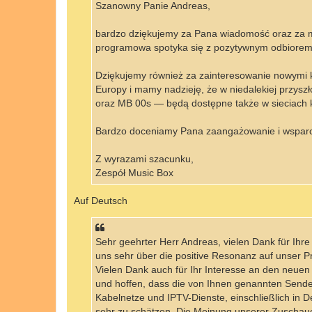
Szanowny Panie Andreas,
bardzo dziękujemy za Pana wiadomość oraz za mi
programowa spotyka się z pozytywnym odbiorem 
Dziękujemy również za zainteresowanie nowymi k
Europy i mamy nadzieję, że w niedalekiej przys
oraz MB 00s — będą dostępne także w sieciach 
Bardzo doceniamy Pana zaangażowanie i wsparci
Z wyrazami szacunku,
Zespół Music Box
Auf Deutsch
Sehr geehrter Herr Andreas, vielen Dank für Ihr
uns sehr über die positive Resonanz auf unser 
Vielen Dank auch für Ihr Interesse an den neue
und hoffen, dass die von Ihnen genannten Send
Kabelnetze und IPTV-Dienste, einschließlich in 
sehr zu schätzen. Die Meinung unserer Zuschauer