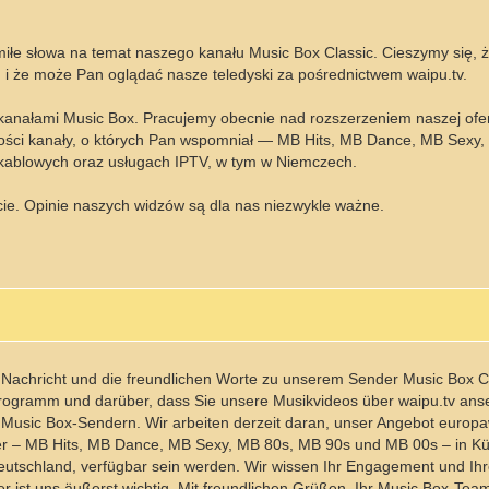
łe słowa na temat naszego kanału Music Box Classic. Cieszymy się, ż
i że może Pan oglądać nasze teledyski za pośrednictwem waipu.tv.
anałami Music Box. Pracujemy obecnie nad rozszerzeniem naszej ofer
złości kanały, o których Pan wspomniał — MB Hits, MB Dance, MB Sexy
kablowych oraz usługach IPTV, w tym w Niemczech.
e. Opinie naszych widzów są dla nas niezwykle ważne.
e Nachricht und die freundlichen Worte zu unserem Sender Music Box Cl
Programm und darüber, dass Sie unsere Musikvideos über waipu.tv an
n Music Box-Sendern. Wir arbeiten derzeit daran, unser Angebot europ
er – MB Hits, MB Dance, MB Sexy, MB 80s, MB 90s und MB 00s – in K
Deutschland, verfügbar sein werden. Wir wissen Ihr Engagement und Ih
 ist uns äußerst wichtig. Mit freundlichen Grüßen, Ihr Music Box-Tea