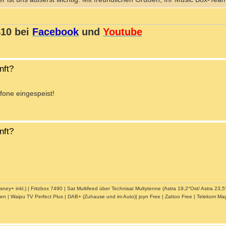
410 bei
Facebook
und
Youtube
nft?
fone eingespeist!
nft?
 inkl.) | Fritzbox 7490 | Sat Multifeed über Technisat Multytenne (Astra 19,2°Ost/ Astra 23,5°
ien | Waipu TV Perfect Plus | DAB+ (Zuhause und im Auto)| joyn Free | Zattoo Free | Telekom Ma