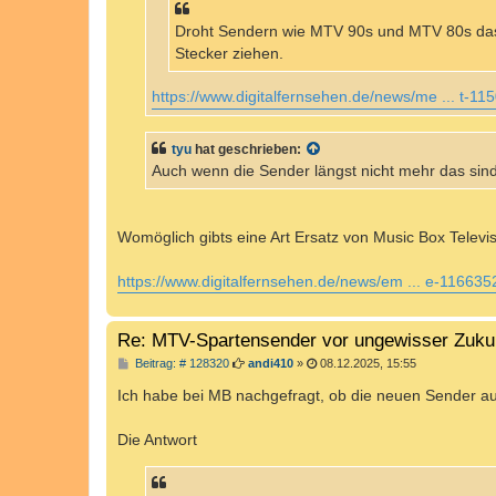
Droht Sendern wie MTV 90s und MTV 80s das 
Stecker ziehen.
https://www.digitalfernsehen.de/news/me ... t-11
tyu
hat geschrieben:
Auch wenn die Sender längst nicht mehr das sind
Womöglich gibts eine Art Ersatz von Music Box Televis
https://www.digitalfernsehen.de/news/em ... e-116635
Re: MTV-Spartensender vor ungewisser Zuku
B
Beitrag: # 128320
andi410
»
08.12.2025, 15:55
e
i
Ich habe bei MB nachgefragt, ob die neuen Sender 
t
r
a
Die Antwort
g