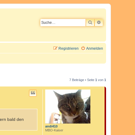
SUCHE
ERWEITERTE SU
Registrieren
Anmelden
7 Beiträge • Seite
1
von
1
ern bald den
andi410
MBO-Kaiser