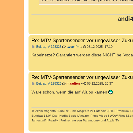
andi
Re: MTV-Spartensender vor ungewisser Zuku
B
Beitrag: # 128323
twen-fm
»
08.12.2025, 17:10
e
i
Kabelnetze? Garantiert werden diese NICHT bei Voda
t
r
a
g
Re: MTV-Spartensender vor ungewisser Zuku
B
Beitrag: # 128326
maadien
»
08.12.2025, 20:37
e
i
Wäre schön, wenn die auf Waipu kämen
t
r
a
g
Telekom Magenta Zuhause L mit MagentaTV Entertain (RTL+ Premium, Disney+
Eutelsat 13,0° Ost | Netflix Basic | Amazon Prime Video | WOW Filme&Ser
Jahrestarif | Readly | Freimonate von Paramount+ und Apple TV