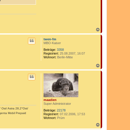
N
a
c
twen-fm
h
MBO-Kaiser
o
b
Beiträge:
3358
Registriert:
25.08.2007, 16:07
e
Wohnort:
Berlin-Mitte
n
N
a
c
h
o
b
e
n
maadien
Super Administrator
 Ost/ Astra 28,2°Ost/
Beiträge:
22178
genta Mobil Prepaid
Registriert:
07.02.2006, 17:53
Wohnort:
Prüm
N
a