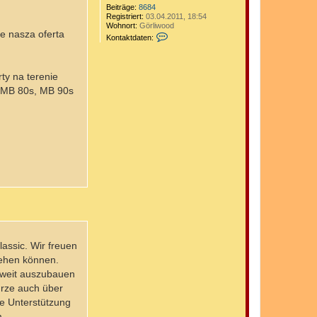
Beiträge:
8684
Registriert:
03.04.2011, 18:54
Wohnort:
Görliwood
e nasza oferta
K
Kontaktdaten:
o
n
t
a
ty na terenie
k
t
, MB 80s, MB 90s
d
a
t
e
n
v
o
n
a
n
d
i
4
1
0
assic. Wir freuen
sehen können.
aweit auszubauen
ürze auch über
re Unterstützung
m