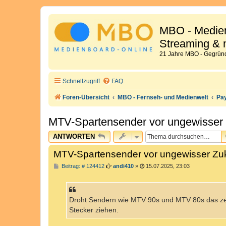
MBO - Medien
Streaming & 
21 Jahre MBO - Gegründ
Schnellzugriff
FAQ
Foren-Übersicht
MBO - Fernseh- und Medienwelt
Pa
MTV-Spartensender vor ungewisser 
ANTWORTEN
MTV-Spartensender vor ungewisser Zu
B
Beitrag: # 124412
andi410
»
15.07.2025, 23:03
e
i
t
r
a
Droht Sendern wie MTV 90s und MTV 80s das zei
g
Stecker ziehen.