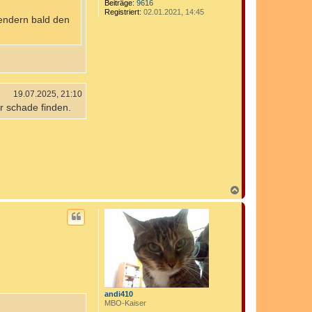
Beiträge:
9616
Registriert:
02.01.2021, 14:45
endern bald den
19.07.2025, 21:10
r schade finden.
N
a
c
h
o
b
e
n
andi410
MBO-Kaiser