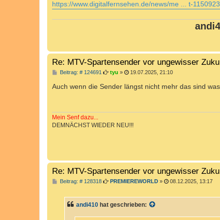
https://www.digitalfernsehen.de/news/me ... t-1150923
andi
Re: MTV-Spartensender vor ungewisser Zuku
B
Beitrag: # 124691
tyu
»
19.07.2025, 21:10
e
i
Auch wenn die Sender längst nicht mehr das sind was 
t
r
a
g
Mein Senf dazu...
DEMNÄCHST WIEDER NEU!!!
Re: MTV-Spartensender vor ungewisser Zuku
B
Beitrag: # 128318
PREMIEREWORLD
»
08.12.2025, 13:17
e
i
t
andi410
hat geschrieben:
r
a
g