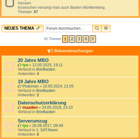
Hessen.
Inzwischen versorgt man auch Baden-Württemberg.
Themen:
97
SUCHE
ERWEITERTE 
NEUES THEMA
1
2
3
4
92 Themen
NÄCHSTE
Bekanntmachungen
20 Jahre MBO
tyu
«
12.05.2025, 19:11
Verfasst in
Briefkasten
Antworten:
4
19 Jahre MBO
Plutoman
«
10.05.2024, 21:05
Verfasst in
Briefkasten
Antworten:
2
Datenschutzerklärung
maadien
«
24.05.2018, 23:10
Verfasst in
Briefkasten
Serverumzug
tyu
«
26.08.2017, 09:49
Verfasst in
1: SAT-News
Antworten:
6