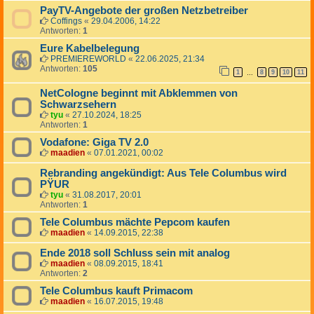
PayTV-Angebote der großen Netzbetreiber
Coffings
«
29.04.2006, 14:22
Antworten:
1
Eure Kabelbelegung
PREMIEREWORLD
«
22.06.2025, 21:34
Antworten:
105
1
8
9
10
11
…
NetCologne beginnt mit Abklemmen von
Schwarzsehern
tyu
«
27.10.2024, 18:25
Antworten:
1
Vodafone: Giga TV 2.0
maadien
«
07.01.2021, 00:02
Rebranding angekündigt: Aus Tele Columbus wird
PŸUR
tyu
«
31.08.2017, 20:01
Antworten:
1
Tele Columbus mächte Pepcom kaufen
maadien
«
14.09.2015, 22:38
Ende 2018 soll Schluss sein mit analog
maadien
«
08.09.2015, 18:41
Antworten:
2
Tele Columbus kauft Primacom
maadien
«
16.07.2015, 19:48