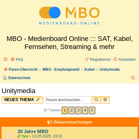
MBO - Medienboard Online ::: SAT, Kabel,
Fernsehen, Streaming & mehr
FAQ
Registrieren
Anmelden
Foren-Übersicht
MBO - Empfangswelt
Kabel
Unitymedia
S
Datenschutz
u
Unitymedia
c
SUCHE
ERWEITERTE 
NEUES THEMA
h
e
1
2
3
4
97 Themen
NÄCHSTE
Bekanntmachungen
20 Jahre MBO
tyu
«
12.05.2025, 19:11