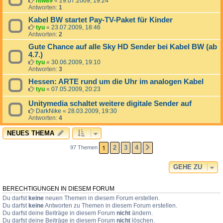
htw89
«
29.07.2009, 19:24
Antworten:
1
Kabel BW startet Pay-TV-Paket für Kinder
tyu
«
23.07.2009, 18:46
Antworten:
2
Gute Chance auf alle Sky HD Sender bei Kabel BW (ab
4.7.)
tyu
«
30.06.2009, 19:10
Antworten:
3
Hessen: ARTE rund um die Uhr im analogen Kabel
tyu
«
07.05.2009, 20:23
Unitymedia schaltet weitere digitale Sender auf
DarkNike
«
28.03.2009, 19:30
Antworten:
4
NEUES THEMA
1
2
3
4
97 Themen
NÄCHSTE
GEHE ZU
BERECHTIGUNGEN IN DIESEM FORUM
Du darfst
keine
neuen Themen in diesem Forum erstellen.
Du darfst
keine
Antworten zu Themen in diesem Forum erstellen.
Du darfst deine Beiträge in diesem Forum
nicht
ändern.
Du darfst deine Beiträge in diesem Forum
nicht
löschen.