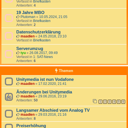
Verfasst in
Briefkasten
Antworten:
4
19 Jahre MBO
Plutoman
«
10.05.2024, 21:05
Verfasst in
Briefkasten
Antworten:
2
Datenschutzerklärung
maadien
«
24.05.2018, 23:10
Verfasst in
Briefkasten
Serverumzug
tyu
«
26.08.2017, 09:49
Verfasst in
1: SAT-News
Antworten:
6
Themen
Unitymedia ist nun Vodafone
maadien
«
17.02.2020, 21:41
Änderungen bei Unitymedia
maadien
«
29.06.2016, 23:19
Antworten:
50
1
2
3
4
5
6
Langsamer Abschied vom Analog TV
maadien
«
29.03.2016, 21:16
Antworten:
8
Preiserhöhung