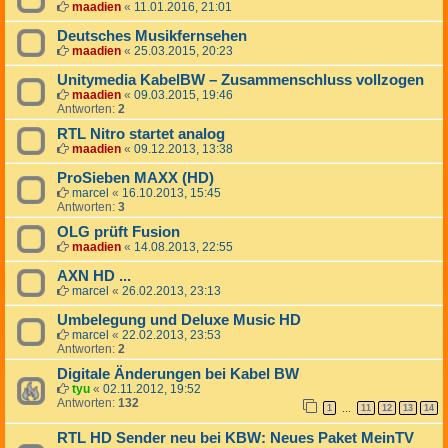
maadien
«
11.01.2016, 21:01
Deutsches Musikfernsehen
maadien
«
25.03.2015, 20:23
Unitymedia KabelBW – Zusammenschluss vollzogen
maadien
«
09.03.2015, 19:46
Antworten:
2
RTL Nitro startet analog
maadien
«
09.12.2013, 13:38
ProSieben MAXX (HD)
marcel
«
16.10.2013, 15:45
Antworten:
3
OLG prüft Fusion
maadien
«
14.08.2013, 22:55
AXN HD ...
marcel
«
26.02.2013, 23:13
Umbelegung und Deluxe Music HD
marcel
«
22.02.2013, 23:53
Antworten:
2
Digitale Änderungen bei Kabel BW
tyu
«
02.11.2012, 19:52
Antworten:
132
1
11
12
13
14
…
RTL HD Sender neu bei KBW: Neues Paket MeinTV