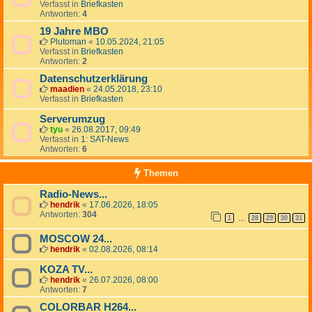
Verfasst in
Briefkasten
Antworten:
4
19 Jahre MBO
Plutoman
«
10.05.2024, 21:05
Verfasst in
Briefkasten
Antworten:
2
Datenschutzerklärung
maadien
«
24.05.2018, 23:10
Verfasst in
Briefkasten
Serverumzug
tyu
«
26.08.2017, 09:49
Verfasst in
1: SAT-News
Antworten:
6
Themen
Radio-News...
hendrik
«
17.06.2026, 18:05
Antworten:
304
1
28
29
30
31
…
MOSCOW 24...
hendrik
«
02.08.2026, 08:14
KOZA TV...
hendrik
«
26.07.2026, 08:00
Antworten:
7
COLORBAR H264...