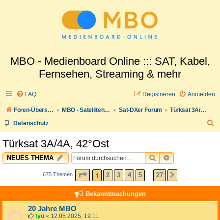
MBO - Medienboard Online ::: SAT, Kabel,
Fernsehen, Streaming & mehr
FAQ
Registrieren
Anmelden
Foren-Übersicht
MBO - Satellitenwelt
Sat-DXer Forum
Türksat 3A/4A, 42°Ost
S
Datenschutz
u
Türksat 3A/4A, 42°Ost
c
SUCHE
ERWEITERTE 
NEUES THEMA
h
e
SEITE
1
VON
27
1
2
3
4
5
27
675 Themen
NÄCHSTE
…
Bekanntmachungen
20 Jahre MBO
tyu
«
12.05.2025, 19:11