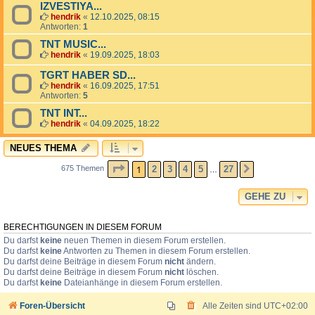
IZVESTIYA...
hendrik
«
12.10.2025, 08:15
Antworten:
1
TNT MUSIC...
hendrik
«
19.09.2025, 18:03
TGRT HABER SD...
hendrik
«
16.09.2025, 17:51
Antworten:
5
TNT INT...
hendrik
«
04.09.2025, 18:22
NEUES THEMA
SEITE
1
VON
27
1
2
3
4
5
27
675 Themen
NÄCHSTE
…
GEHE ZU
BERECHTIGUNGEN IN DIESEM FORUM
Du darfst
keine
neuen Themen in diesem Forum erstellen.
Du darfst
keine
Antworten zu Themen in diesem Forum erstellen.
Du darfst deine Beiträge in diesem Forum
nicht
ändern.
Du darfst deine Beiträge in diesem Forum
nicht
löschen.
Du darfst
keine
Dateianhänge in diesem Forum erstellen.
Foren-Übersicht
Alle Zeiten sind
UTC+02:00