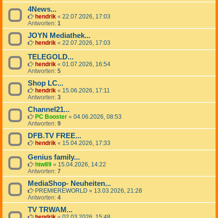
4News...
hendrik
«
22.07.2026, 17:03
Antworten:
1
JOYN Mediathek...
hendrik
«
22.07.2026, 17:03
TELEGOLD...
hendrik
«
01.07.2026, 16:54
Antworten:
5
Shop LC...
hendrik
«
15.06.2026, 17:11
Antworten:
3
Channel21...
PC Booster
«
04.06.2026, 08:53
Antworten:
9
DFB.TV FREE...
hendrik
«
15.04.2026, 17:33
Genius family...
htw89
«
15.04.2026, 14:22
Antworten:
7
MediaShop- Neuheiten...
PREMIEREWORLD
«
13.03.2026, 21:28
Antworten:
4
TV TRWAM...
hendrik
«
02.03.2026, 15:48