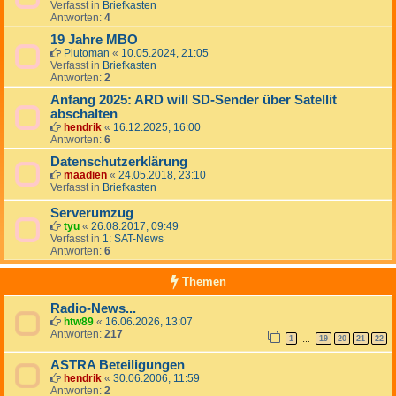
Verfasst in
Briefkasten
Antworten:
4
19 Jahre MBO
Plutoman
«
10.05.2024, 21:05
Verfasst in
Briefkasten
Antworten:
2
Anfang 2025: ARD will SD-Sender über Satellit
abschalten
hendrik
«
16.12.2025, 16:00
Antworten:
6
Datenschutzerklärung
maadien
«
24.05.2018, 23:10
Verfasst in
Briefkasten
Serverumzug
tyu
«
26.08.2017, 09:49
Verfasst in
1: SAT-News
Antworten:
6
Themen
Radio-News...
htw89
«
16.06.2026, 13:07
Antworten:
217
1
19
20
21
22
…
ASTRA Beteiligungen
hendrik
«
30.06.2006, 11:59
Antworten:
2