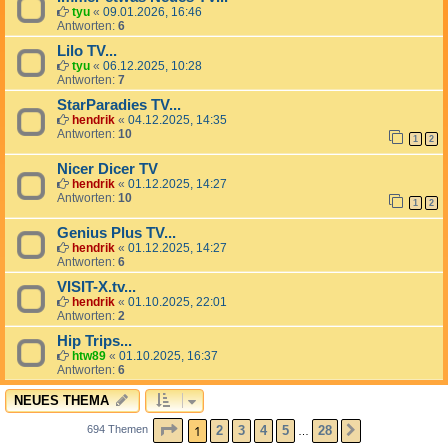
tyu
«
09.01.2026, 16:46
Antworten:
6
Lilo TV...
tyu
«
06.12.2025, 10:28
Antworten:
7
StarParadies TV...
hendrik
«
04.12.2025, 14:35
Antworten:
10
1
2
Nicer Dicer TV
hendrik
«
01.12.2025, 14:27
Antworten:
10
1
2
Genius Plus TV...
hendrik
«
01.12.2025, 14:27
Antworten:
6
VISIT-X.tv...
hendrik
«
01.10.2025, 22:01
Antworten:
2
Hip Trips...
htw89
«
01.10.2025, 16:37
Antworten:
6
NEUES THEMA
SEITE
1
VON
28
1
2
3
4
5
28
694 Themen
NÄCHSTE
…