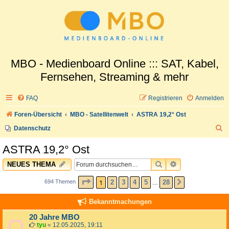
MBO - Medienboard Online ::: SAT, Kabel,
Fernsehen, Streaming & mehr
FAQ
Registrieren
Anmelden
Foren-Übersicht
MBO - Satellitenwelt
ASTRA 19,2° Ost
S
Datenschutz
u
ASTRA 19,2° Ost
c
SUCHE
ERWEITERTE 
NEUES THEMA
h
e
SEITE
1
VON
28
1
2
3
4
5
28
694 Themen
NÄCHSTE
…
Bekanntmachungen
20 Jahre MBO
tyu
«
12.05.2025, 19:11