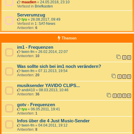
maadien
«
24.05.2018, 23:10
Verfasst in
Briefkasten
Serverumzug
tyu
«
26.08.2017, 09:49
Verfasst in
1: SAT-News
Antworten:
6
Themen
im1 - Frequenzen
twen-fm
«
26.02.2014, 22:07
Antworten:
10
1
2
Was sollte sich bei im1 noch verändern?
twen-fm
«
07.11.2013, 19:54
Antworten:
20
1
2
3
musiksender YAVIDO CLIPS...
andi410
«
08.03.2013, 10:46
Antworten:
36
1
2
3
4
gotv - Frequenzen
tyu
«
06.05.2011, 19:41
Antworten:
1
Infos über die 4 Just Music-Sender
twen-fm
«
04.04.2011, 19:12
Antworten:
8