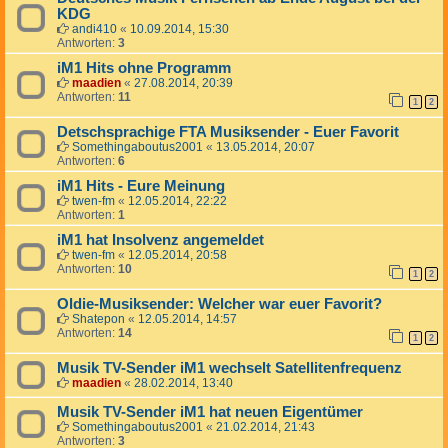
KDG
andi410
«
10.09.2014, 15:30
Antworten:
3
iM1 Hits ohne Programm
maadien
«
27.08.2014, 20:39
Antworten:
11
1
2
Detschsprachige FTA Musiksender - Euer Favorit
Somethingaboutus2001
«
13.05.2014, 20:07
Antworten:
6
iM1 Hits - Eure Meinung
twen-fm
«
12.05.2014, 22:22
Antworten:
1
iM1 hat Insolvenz angemeldet
twen-fm
«
12.05.2014, 20:58
Antworten:
10
1
2
Oldie-Musiksender: Welcher war euer Favorit?
Shatepon
«
12.05.2014, 14:57
Antworten:
14
1
2
Musik TV-Sender iM1 wechselt Satellitenfrequenz
maadien
«
28.02.2014, 13:40
Musik TV-Sender iM1 hat neuen Eigentümer
Somethingaboutus2001
«
21.02.2014, 21:43
Antworten:
3