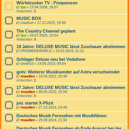
Würfelzucker TV - Frequenzen
tyu
«
15.04.2008, 19:07
Antworten:
2
MUSIC BOX
maxhue
«
17.12.2025, 19:39
The Country Channel geplant
tyu
«
26.07.2025, 10:54
Antworten:
4
19 Jahre: DELUXE MUSIC lässt Zuschauer abstimmen
PREMIEREWORLD
«
23.03.2024, 21:31
Schlager Deluxe neu bei Vodafone
andi410
«
24.05.2023, 09:54
gotv: Weiterer Musiksender auf Astra verschwindet
maadien
«
18.05.2022, 20:38
Antworten:
2
17 Jahre: DELUXE MUSIC lässt Zuschauer abstimmen
maadien
«
09.05.2022, 20:59
Antworten:
5
joiz startet X-Plizit
maadien
«
27.10.2014, 23:49
Deutsches Musik Fernsehen mit Musikfilmen
maadien
«
25.09.2014, 21:34
Deutsches Musik Fernsehen ab Ende August bei der