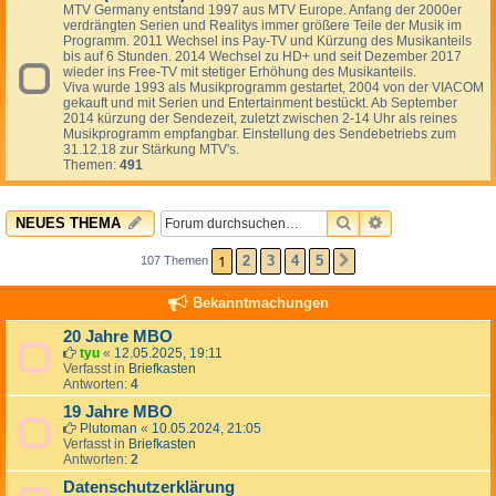
MTV Germany entstand 1997 aus MTV Europe. Anfang der 2000er
verdrängten Serien und Realitys immer größere Teile der Musik im
Programm. 2011 Wechsel ins Pay-TV und Kürzung des Musikanteils
bis auf 6 Stunden. 2014 Wechsel zu HD+ und seit Dezember 2017
wieder ins Free-TV mit stetiger Erhöhung des Musikanteils.
Viva wurde 1993 als Musikprogramm gestartet, 2004 von der VIACOM
gekauft und mit Serien und Entertainment bestückt. Ab September
2014 kürzung der Sendezeit, zuletzt zwischen 2-14 Uhr als reines
Musikprogramm empfangbar. Einstellung des Sendebetriebs zum
31.12.18 zur Stärkung MTV's.
Themen:
491
SUCHE
ERWEITERTE 
NEUES THEMA
1
2
3
4
5
107 Themen
NÄCHSTE
Bekanntmachungen
20 Jahre MBO
tyu
«
12.05.2025, 19:11
Verfasst in
Briefkasten
Antworten:
4
19 Jahre MBO
Plutoman
«
10.05.2024, 21:05
Verfasst in
Briefkasten
Antworten:
2
Datenschutzerklärung