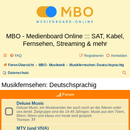
MBO - Medienboard Online ::: SAT, Kabel,
Fernsehen, Streaming & mehr
FAQ
Registrieren
Anmelden
Foren-Übersicht
MBO - Musikwelt
Musikfernsehen: Deutschsprachig
S
Datenschutz
u
Musikfernsehen: Deutschsprachig
c
Forum
h
e
Deluxe Music
Deluxe Music, ein Musiksender der auch noch an die Älteren unter
uns denkt. Zielgruppe sind die 14-49 Jährigen. Musik aus den 70ern,
80ern, 90ern und etwas von heute wird gespielt.
Themen:
77
MTV (und VIVA)