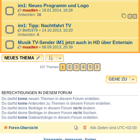
im1: Neues Programm und Logo
maadien
«
18.01.2014, 16:28
Antworten:
16
1
2
im1: Tipp: Nachtfahrt TV
Belf1979
«
14.10.2013, 10:20
Antworten:
4
Musik TV-Sender iM1 jetzt auch in HD über Entertain
maadien
«
08.09.2013, 20:39
NEUES THEMA
1
2
3
4
5
107 Themen
NÄCHSTE
GEHE ZU
BERECHTIGUNGEN IN DIESEM FORUM
Du darfst
keine
neuen Themen in diesem Forum erstellen.
Du darfst
keine
Antworten zu Themen in diesem Forum erstellen.
Du darfst deine Beiträge in diesem Forum
nicht
ändern.
Du darfst deine Beiträge in diesem Forum
nicht
löschen.
Du darfst
keine
Dateianhänge in diesem Forum erstellen.
Foren-Übersicht
Alle Zeiten sind
UTC+02:00
Forenregeln
-
Impressum
-
Partner