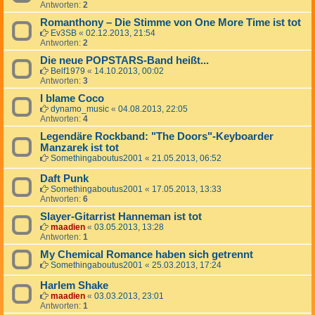
Antworten:
2
Romanthony – Die Stimme von One More Time ist tot
Ev3SB
«
02.12.2013, 21:54
Antworten:
2
Die neue POPSTARS-Band heißt...
Belf1979
«
14.10.2013, 00:02
Antworten:
3
I blame Coco
dynamo_music
«
04.08.2013, 22:05
Antworten:
4
Legendäre Rockband: "The Doors"-Keyboarder
Manzarek ist tot
Somethingaboutus2001
«
21.05.2013, 06:52
Daft Punk
Somethingaboutus2001
«
17.05.2013, 13:33
Antworten:
6
Slayer-Gitarrist Hanneman ist tot
maadien
«
03.05.2013, 13:28
Antworten:
1
My Chemical Romance haben sich getrennt
Somethingaboutus2001
«
25.03.2013, 17:24
Harlem Shake
maadien
«
03.03.2013, 23:01
Antworten:
1