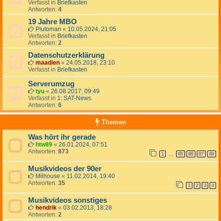
Verfasst in
Briefkasten
Antworten:
4
19 Jahre MBO
Plutoman
«
10.05.2024, 21:05
Verfasst in
Briefkasten
Antworten:
2
Datenschutzerklärung
maadien
«
24.05.2018, 23:10
Verfasst in
Briefkasten
Serverumzug
tyu
«
26.08.2017, 09:49
Verfasst in
1: SAT-News
Antworten:
6
Themen
Was hört ihr gerade
htw89
«
26.01.2024, 07:51
Antworten:
873
1
85
86
87
88
…
Musikvideos der 90er
Milhouse
«
11.02.2014, 19:40
Antworten:
35
1
2
3
4
Musikvideos sonstiges
hendrik
«
03.02.2013, 18:28
Antworten:
2