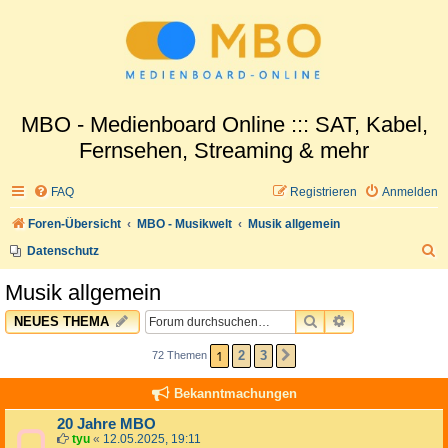
MBO - Medienboard Online ::: SAT, Kabel,
Fernsehen, Streaming & mehr
FAQ
Registrieren
Anmelden
Foren-Übersicht
MBO - Musikwelt
Musik allgemein
S
Datenschutz
u
Musik allgemein
c
SUCHE
ERWEITERTE 
NEUES THEMA
h
e
1
2
3
72 Themen
NÄCHSTE
Bekanntmachungen
20 Jahre MBO
tyu
«
12.05.2025, 19:11