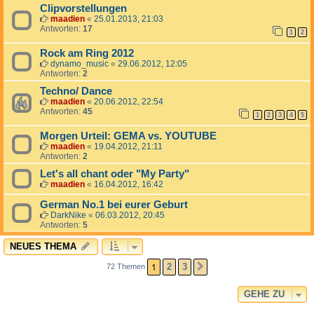
Clipvorstellungen
maadien
«
25.01.2013, 21:03
Antworten:
17
1
2
Rock am Ring 2012
dynamo_music
«
29.06.2012, 12:05
Antworten:
2
Techno/ Dance
maadien
«
20.06.2012, 22:54
Antworten:
45
1
2
3
4
5
Morgen Urteil: GEMA vs. YOUTUBE
maadien
«
19.04.2012, 21:11
Antworten:
2
Let's all chant oder "My Party"
maadien
«
16.04.2012, 16:42
German No.1 bei eurer Geburt
DarkNike
«
06.03.2012, 20:45
Antworten:
5
NEUES THEMA
1
2
3
72 Themen
NÄCHSTE
GEHE ZU