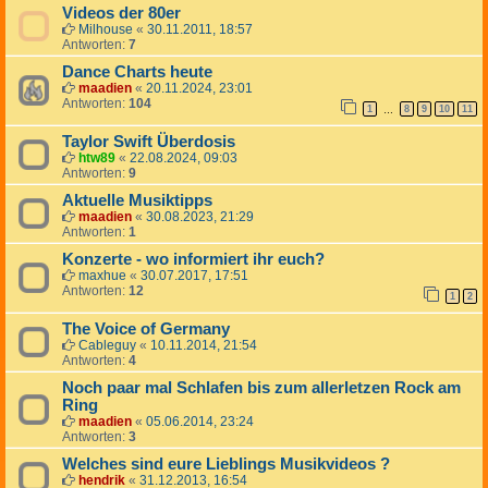
Videos der 80er
Milhouse
«
30.11.2011, 18:57
Antworten:
7
Dance Charts heute
maadien
«
20.11.2024, 23:01
Antworten:
104
1
8
9
10
11
…
Taylor Swift Überdosis
htw89
«
22.08.2024, 09:03
Antworten:
9
Aktuelle Musiktipps
maadien
«
30.08.2023, 21:29
Antworten:
1
Konzerte - wo informiert ihr euch?
maxhue
«
30.07.2017, 17:51
Antworten:
12
1
2
The Voice of Germany
Cableguy
«
10.11.2014, 21:54
Antworten:
4
Noch paar mal Schlafen bis zum allerletzen Rock am
Ring
maadien
«
05.06.2014, 23:24
Antworten:
3
Welches sind eure Lieblings Musikvideos ?
hendrik
«
31.12.2013, 16:54