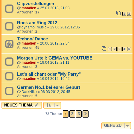
Clipvorstellungen
maadien
«
25.01.2013, 21:03
Antworten:
17
1
2
Rock am Ring 2012
dynamo_music
«
29.06.2012, 12:05
Antworten:
2
Techno/ Dance
maadien
«
20.06.2012, 22:54
Antworten:
45
1
2
3
4
5
Morgen Urteil: GEMA vs. YOUTUBE
maadien
«
19.04.2012, 21:11
Antworten:
2
Let's all chant oder "My Party"
maadien
«
16.04.2012, 16:42
German No.1 bei eurer Geburt
DarkNike
«
06.03.2012, 20:45
Antworten:
5
NEUES THEMA
1
2
3
72 Themen
NÄCHSTE
GEHE ZU