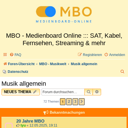
MBO - Medienboard Online ::: SAT, Kabel,
Fernsehen, Streaming & mehr
FAQ
Registrieren
Anmelden
Foren-Übersicht
MBO - Musikwelt
Musik allgemein
S
Datenschutz
u
Musik allgemein
c
SUCHE
ERWEITERTE 
NEUES THEMA
h
e
1
2
3
72 Themen
NÄCHSTE
Bekanntmachungen
20 Jahre MBO
tyu
«
12.05.2025, 19:11