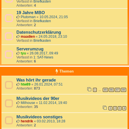
Verfasst in
Briefkasten
Antworten:
4
19 Jahre MBO
Plutoman
«
10.05.2024, 21:05
Verfasst in
Briefkasten
Antworten:
2
Datenschutzerklärung
maadien
«
24.05.2018, 23:10
Verfasst in
Briefkasten
Serverumzug
tyu
«
26.08.2017, 09:49
Verfasst in
1: SAT-News
Antworten:
6
Themen
Was hört ihr gerade
htw89
«
26.01.2024, 07:51
Antworten:
873
1
85
86
87
88
…
Musikvideos der 90er
Milhouse
«
11.02.2014, 19:40
Antworten:
35
1
2
3
4
Musikvideos sonstiges
hendrik
«
03.02.2013, 18:28
Antworten:
2