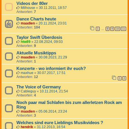
Videos der 80er
Milhouse
«
30.11.2011, 18:57
Antworten:
7
Dance Charts heute
maadien
«
20.11.2024, 23:01
Antworten:
104
1
8
9
10
11
…
Taylor Swift Überdosis
htw89
«
22.08.2024, 09:03
Antworten:
9
Aktuelle Musiktipps
maadien
«
30.08.2023, 21:29
Antworten:
1
Konzerte - wo informiert ihr euch?
maxhue
«
30.07.2017, 17:51
Antworten:
12
1
2
The Voice of Germany
Cableguy
«
10.11.2014, 21:54
Antworten:
4
Noch paar mal Schlafen bis zum allerletzen Rock am
Ring
maadien
«
05.06.2014, 23:24
Antworten:
3
Welches sind eure Lieblings Musikvideos ?
hendrik
«
31.12.2013, 16:54