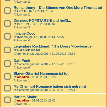
Antworten:
2
Romanthony – Die Stimme von One More Time ist tot
Ev3SB
«
02.12.2013, 21:54
Antworten:
2
Die neue POPSTARS-Band heißt...
Belf1979
«
14.10.2013, 00:02
Antworten:
3
I blame Coco
dynamo_music
«
04.08.2013, 22:05
Antworten:
4
Legendäre Rockband: "The Doors"-Keyboarder
Manzarek ist tot
Somethingaboutus2001
«
21.05.2013, 06:52
Daft Punk
Somethingaboutus2001
«
17.05.2013, 13:33
Antworten:
6
Slayer-Gitarrist Hanneman ist tot
maadien
«
03.05.2013, 13:28
Antworten:
1
My Chemical Romance haben sich getrennt
Somethingaboutus2001
«
25.03.2013, 17:24
Harlem Shake
maadien
«
03.03.2013, 23:01
Antworten:
1