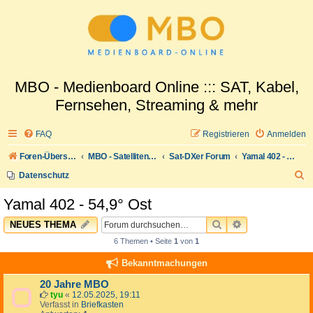
MBO - Medienboard Online ::: SAT, Kabel,
Fernsehen, Streaming & mehr
FAQ
Registrieren
Anmelden
Foren-Übersicht
MBO - Satellitenwelt
Sat-DXer Forum
Yamal 402 - 54,9° Ost
S
Datenschutz
u
Yamal 402 - 54,9° Ost
c
SUCHE
ERWEITERTE 
NEUES THEMA
h
6 Themen • Seite
1
von
1
e
Bekanntmachungen
20 Jahre MBO
tyu
«
12.05.2025, 19:11
Verfasst in
Briefkasten