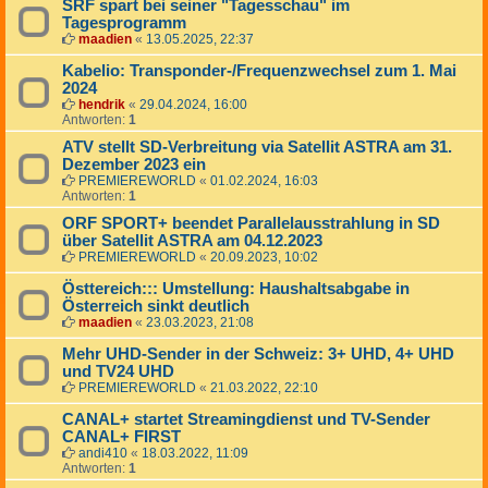
SRF spart bei seiner "Tagesschau" im
Tagesprogramm
maadien
«
13.05.2025, 22:37
Kabelio: Transponder-/Frequenzwechsel zum 1. Mai
2024
hendrik
«
29.04.2024, 16:00
Antworten:
1
ATV stellt SD-Verbreitung via Satellit ASTRA am 31.
Dezember 2023 ein
PREMIEREWORLD
«
01.02.2024, 16:03
Antworten:
1
ORF SPORT+ beendet Parallelausstrahlung in SD
über Satellit ASTRA am 04.12.2023
PREMIEREWORLD
«
20.09.2023, 10:02
Östtereich::: Umstellung: Haushaltsabgabe in
Österreich sinkt deutlich
maadien
«
23.03.2023, 21:08
Mehr UHD-Sender in der Schweiz: 3+ UHD, 4+ UHD
und TV24 UHD
PREMIEREWORLD
«
21.03.2022, 22:10
CANAL+ startet Streamingdienst und TV-Sender
CANAL+ FIRST
andi410
«
18.03.2022, 11:09
Antworten:
1