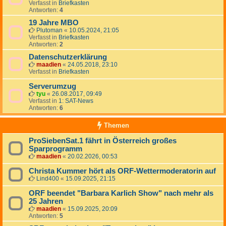
Verfasst in
Briefkasten
Antworten:
4
19 Jahre MBO
Plutoman
«
10.05.2024, 21:05
Verfasst in
Briefkasten
Antworten:
2
Datenschutzerklärung
maadien
«
24.05.2018, 23:10
Verfasst in
Briefkasten
Serverumzug
tyu
«
26.08.2017, 09:49
Verfasst in
1: SAT-News
Antworten:
6
Themen
ProSiebenSat.1 fährt in Österreich großes
Sparprogramm
maadien
«
20.02.2026, 00:53
Christa Kummer hört als ORF-Wettermoderatorin auf
Lind400
«
15.09.2025, 21:15
ORF beendet "Barbara Karlich Show" nach mehr als
25 Jahren
maadien
«
15.09.2025, 20:09
Antworten:
5