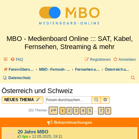
MBO - Medienboard Online ::: SAT, Kabel,
Fernsehen, Streaming & mehr
FAQ
Registrieren
Anmelden
Foren-Übersicht
MBO - Fernseh- und Medienwelt
Fernsehen allgemein
Österreich und Schweiz
S
Datenschutz
u
Österreich und Schweiz
c
SUCHE
ERWEITERTE 
NEUES THEMA
h
e
SEITE
1
VON
7
1
2
3
4
5
7
152 Themen
NÄCHSTE
…
Bekanntmachungen
20 Jahre MBO
tyu
«
12.05.2025, 19:11