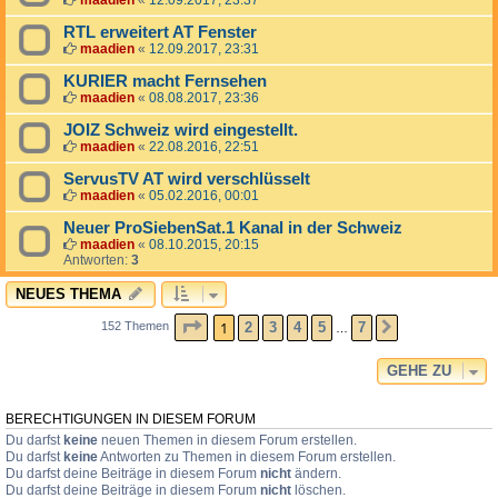
maadien
«
12.09.2017, 23:37
RTL erweitert AT Fenster
maadien
«
12.09.2017, 23:31
KURIER macht Fernsehen
maadien
«
08.08.2017, 23:36
JOIZ Schweiz wird eingestellt.
maadien
«
22.08.2016, 22:51
ServusTV AT wird verschlüsselt
maadien
«
05.02.2016, 00:01
Neuer ProSiebenSat.1 Kanal in der Schweiz
maadien
«
08.10.2015, 20:15
Antworten:
3
NEUES THEMA
SEITE
1
VON
7
1
2
3
4
5
7
152 Themen
NÄCHSTE
…
GEHE ZU
BERECHTIGUNGEN IN DIESEM FORUM
Du darfst
keine
neuen Themen in diesem Forum erstellen.
Du darfst
keine
Antworten zu Themen in diesem Forum erstellen.
Du darfst deine Beiträge in diesem Forum
nicht
ändern.
Du darfst deine Beiträge in diesem Forum
nicht
löschen.