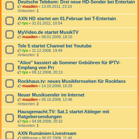
Deutsche Telekom: Drei neue HD-Sender bei Entertain
maadien
«
13.05.2011, 23:10
Antworten:
1
AXN HD startet am 01.Februar bei T-Entertain
tyu
«
31.01.2011, 10:54
MyVideo.de startet MusikTV
maadien
«
08.01.2009, 18:10
Tele 5 startet Channel bei Youtube
tyu
«
11.12.2008, 19:49
Antworten:
1
"Alice" kassiert ab Sommer Gebühren für IPTV-
Empfang von Pri
tyu
«
09.12.2008, 20:13
Rockhaus.tv: neues Musikfernsehen für Rockfans
maadien
«
14.10.2008, 10:29
Neuer Musiksender im Internet
maadien
«
05.10.2008, 12:46
Antworten:
2
Hausgemacht.TV: Sat.1 startet Ableger mit
Ratgebersendungen
tyu
«
04.08.2008, 20:32
Antworten:
1
AXN Rumänien-Livestream
Milhouse
«
06.07.2008, 11:46