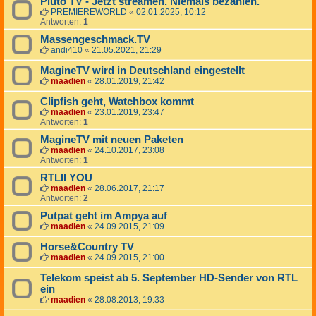
Pluto TV - Jetzt streamen. Niemals bezahlen.
PREMIEREWORLD
«
02.01.2025, 10:12
Antworten:
1
Massengeschmack.TV
andi410
«
21.05.2021, 21:29
MagineTV wird in Deutschland eingestellt
maadien
«
28.01.2019, 21:42
Clipfish geht, Watchbox kommt
maadien
«
23.01.2019, 23:47
Antworten:
1
MagineTV mit neuen Paketen
maadien
«
24.10.2017, 23:08
Antworten:
1
RTLII YOU
maadien
«
28.06.2017, 21:17
Antworten:
2
Putpat geht im Ampya auf
maadien
«
24.09.2015, 21:09
Horse&Country TV
maadien
«
24.09.2015, 21:00
Telekom speist ab 5. September HD-Sender von RTL
ein
maadien
«
28.08.2013, 19:33