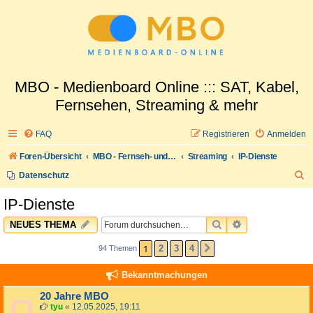
MBO - Medienboard Online ::: SAT, Kabel,
Fernsehen, Streaming & mehr
FAQ
Registrieren
Anmelden
Foren-Übersicht
MBO - Fernseh- und Medienwelt
Streaming
IP-Dienste
S
Datenschutz
u
IP-Dienste
c
SUCHE
ERWEITERTE 
NEUES THEMA
h
e
1
2
3
4
94 Themen
NÄCHSTE
Bekanntmachungen
20 Jahre MBO
tyu
«
12.05.2025, 19:11