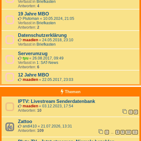
Verfasst in
Briefkasten
Antworten:
4
19 Jahre MBO
Plutoman
«
10.05.2024, 21:05
Verfasst in
Briefkasten
Antworten:
2
Datenschutzerklärung
maadien
«
24.05.2018, 23:10
Verfasst in
Briefkasten
Serverumzug
tyu
«
26.08.2017, 09:49
Verfasst in
1: SAT-News
Antworten:
6
12 Jahre MBO
maadien
«
22.05.2017, 23:03
Themen
IPTV: Livestream Senderdatenbank
maadien
«
03.12.2023, 17:54
Antworten:
10
1
2
Zattoo
andi410
«
21.07.2026, 13:31
Antworten:
109
1
8
9
10
11
…