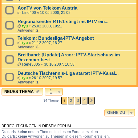
AonTV von Telekom Austria
Lind400
«
10.05.2008, 21:02
Regionalsender RTF.1 steigt ins IPTV ein...
tyu
«
25.02.2008, 19:21
Antworten:
2
Telekom: Bundesliga-IPTV-Angebot
tyu
«
21.12.2007, 18:27
Antworten:
8
Breitband: [Update] Arcor: IPTV-Startschuss im
Dezember best
Rene3005
«
30.10.2007, 16:58
Deutsche Tischtennis-Liga startet IPTV-Kanal...
tyu
«
26.10.2007, 19:57
Antworten:
1
NEUES THEMA
1
2
3
4
94 Themen
NÄCHSTE
GEHE ZU
BERECHTIGUNGEN IN DIESEM FORUM
Du darfst
keine
neuen Themen in diesem Forum erstellen.
Du darfst
keine
Antworten zu Themen in diesem Forum erstellen.