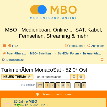
MBO - Medienboard Online ::: SAT, Kabel,
Fernsehen, Streaming & mehr
FAQ
Registrieren
Anmelden
Foren-Übersicht
MBO - Satellitenwelt
Sat-DXer Forum
TurkmenÄlem MonacoSat - 52,0° Ost
S
Datenschutz
u
TurkmenÄlem MonacoSat - 52,0° Ost
c
SUCHE
ERWEITERTE 
NEUES THEMA
h
e
SEITE
1
VON
14
1
2
3
4
5
14
346 Themen
NÄCHSTE
…
Bekanntmachungen
20 Jahre MBO
tyu
«
12.05.2025, 19:11