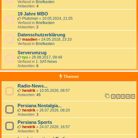
Verfasst in
Briefkasten
Antworten:
4
19 Jahre MBO
Plutoman
«
10.05.2024, 21:05
Verfasst in
Briefkasten
Antworten:
2
Datenschutzerklärung
maadien
«
24.05.2018, 23:10
Verfasst in
Briefkasten
Serverumzug
tyu
«
26.08.2017, 09:49
Verfasst in
1: SAT-News
Antworten:
6
Themen
Radio-News...
hendrik
«
10.05.2026, 08:57
Antworten:
45
1
2
3
4
5
Persiana Nostalgia...
hendrik
«
26.07.2026, 08:20
Antworten:
3
Persiana Sports
hendrik
«
24.07.2026, 16:57
Antworten:
5