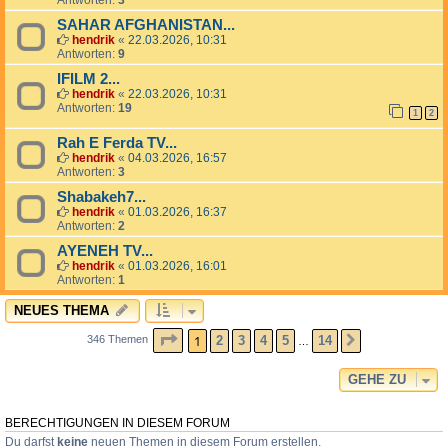
Antworten:
3
SAHAR AFGHANISTAN...
hendrik
«
22.03.2026, 10:31
Antworten:
9
IFILM 2...
hendrik
«
22.03.2026, 10:31
Antworten:
19
1
2
Rah E Ferda TV...
hendrik
«
04.03.2026, 16:57
Antworten:
3
Shabakeh7...
hendrik
«
01.03.2026, 16:37
Antworten:
2
AYENEH TV...
hendrik
«
01.03.2026, 16:01
Antworten:
1
NEUES THEMA
SEITE
1
VON
14
1
2
3
4
5
14
346 Themen
NÄCHSTE
…
GEHE ZU
BERECHTIGUNGEN IN DIESEM FORUM
Du darfst
keine
neuen Themen in diesem Forum erstellen.