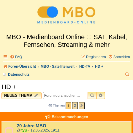
MBO - Medienboard Online ::: SAT, Kabel,
Fernsehen, Streaming & mehr
FAQ
Registrieren
Anmelden
Foren-Übersicht
MBO - Satellitenwelt
HD-TV
HD +
S
Datenschutz
u
HD +
c
SUCHE
ERWEITERTE 
NEUES THEMA
h
e
1
2
40 Themen
NÄCHSTE
Bekanntmachungen
20 Jahre MBO
tyu
«
12.05.2025, 19:11