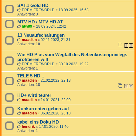
SAT.1 Gold HD
PREMIEREWORLD
«
18.09.2025, 16:53
Antworten:
3
MTV HD / MTV HD AT
htw89
«
28.09.2024, 12:42
13 Neuaufschaltungen
maadien
«
02.11.2023, 21:31
Antworten:
10
1
2
Wie HD Plus vom Wegfall des Nebenkostenprivilegs
profitieren will
PREMIEREWORLD
«
30.10.2023, 19:22
Antworten:
1
TELE 5 HD...
maadien
«
21.02.2022, 22:13
Antworten:
18
1
2
HD+ wird teurer
maadien
«
14.01.2021, 22:09
Konkurrenten geben auf
maadien
«
06.02.2020, 23:18
kabel eins Doku HD
hendrik
«
17.01.2020, 11:40
Antworten:
1