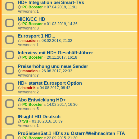
HD+ Integration bei Smart-TVs
PC Booster
«
07.04.2019, 11:01
Antworten:
1
NICK/CC HD
PC Booster
«
01.03.2019, 14:36
Antworten:
3
Eurosport 1 HD...
maadien
«
08.02.2018, 21:32
Antworten:
1
Interview mit HD+ Geschäftsführer
PC Booster
«
20.11.2017, 16:18
Preiserhöhung und neue Sender
maadien
«
26.08.2017, 22:33
Antworten:
7
HD+ startet Eurosport Option
hendrik
«
04.08.2017, 09:42
Antworten:
2
Abo Entwicklung HD+
PC Booster
«
14.02.2017, 16:30
Antworten:
5
INsight HD Deutsch
tyu
«
03.10.2016, 10:39
Antworten:
1
ProSiebenSat.1 HD's zu Ostern/Weihnachten FTA
PC Booster
«
22.09.2015, 21:30