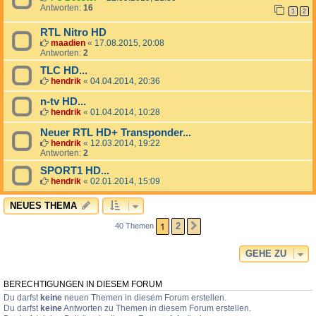
Antworten:
16
1
2
RTL Nitro HD
maadien
«
17.08.2015, 20:08
Antworten:
2
TLC HD...
hendrik
«
04.04.2014, 20:36
n-tv HD...
hendrik
«
01.04.2014, 10:28
Neuer RTL HD+ Transponder...
hendrik
«
12.03.2014, 19:22
Antworten:
2
SPORT1 HD...
hendrik
«
02.01.2014, 15:09
NEUES THEMA
1
2
40 Themen
NÄCHSTE
GEHE ZU
BERECHTIGUNGEN IN DIESEM FORUM
Du darfst
keine
neuen Themen in diesem Forum erstellen.
Du darfst
keine
Antworten zu Themen in diesem Forum erstellen.