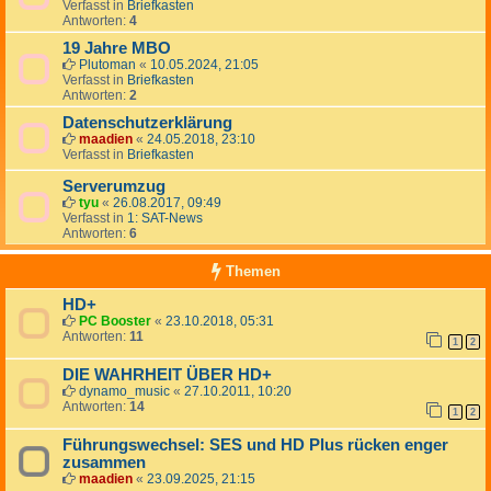
Verfasst in
Briefkasten
Antworten:
4
19 Jahre MBO
Plutoman
«
10.05.2024, 21:05
Verfasst in
Briefkasten
Antworten:
2
Datenschutzerklärung
maadien
«
24.05.2018, 23:10
Verfasst in
Briefkasten
Serverumzug
tyu
«
26.08.2017, 09:49
Verfasst in
1: SAT-News
Antworten:
6
Themen
HD+
PC Booster
«
23.10.2018, 05:31
Antworten:
11
1
2
DIE WAHRHEIT ÜBER HD+
dynamo_music
«
27.10.2011, 10:20
Antworten:
14
1
2
Führungswechsel: SES und HD Plus rücken enger
zusammen
maadien
«
23.09.2025, 21:15