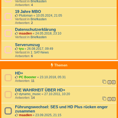
Verfasst in
Briefkasten
Antworten:
4
19 Jahre MBO
Plutoman
«
10.05.2024, 21:05
Verfasst in
Briefkasten
Antworten:
2
Datenschutzerklärung
maadien
«
24.05.2018, 23:10
Verfasst in
Briefkasten
Serverumzug
tyu
«
26.08.2017, 09:49
Verfasst in
1: SAT-News
Antworten:
6
Themen
HD+
PC Booster
«
23.10.2018, 05:31
Antworten:
11
1
2
DIE WAHRHEIT ÜBER HD+
dynamo_music
«
27.10.2011, 10:20
Antworten:
14
1
2
Führungswechsel: SES und HD Plus rücken enger
zusammen
maadien
«
23.09.2025, 21:15