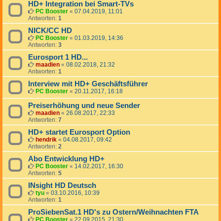
HD+ Integration bei Smart-TVs
PC Booster
«
07.04.2019, 11:01
Antworten:
1
NICK/CC HD
PC Booster
«
01.03.2019, 14:36
Antworten:
3
Eurosport 1 HD...
maadien
«
08.02.2018, 21:32
Antworten:
1
Interview mit HD+ Geschäftsführer
PC Booster
«
20.11.2017, 16:18
Preiserhöhung und neue Sender
maadien
«
26.08.2017, 22:33
Antworten:
7
HD+ startet Eurosport Option
hendrik
«
04.08.2017, 09:42
Antworten:
2
Abo Entwicklung HD+
PC Booster
«
14.02.2017, 16:30
Antworten:
5
INsight HD Deutsch
tyu
«
03.10.2016, 10:39
Antworten:
1
ProSiebenSat.1 HD's zu Ostern/Weihnachten FTA
PC Booster
«
22.09.2015, 21:30