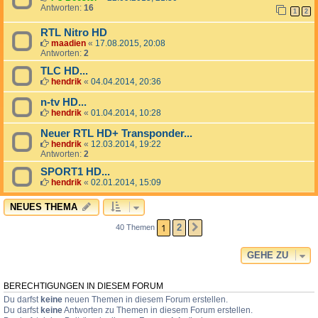
Antworten:
16
1
2
RTL Nitro HD
maadien
«
17.08.2015, 20:08
Antworten:
2
TLC HD...
hendrik
«
04.04.2014, 20:36
n-tv HD...
hendrik
«
01.04.2014, 10:28
Neuer RTL HD+ Transponder...
hendrik
«
12.03.2014, 19:22
Antworten:
2
SPORT1 HD...
hendrik
«
02.01.2014, 15:09
NEUES THEMA
1
2
40 Themen
NÄCHSTE
GEHE ZU
BERECHTIGUNGEN IN DIESEM FORUM
Du darfst
keine
neuen Themen in diesem Forum erstellen.
Du darfst
keine
Antworten zu Themen in diesem Forum erstellen.