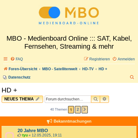
MBO - Medienboard Online ::: SAT, Kabel,
Fernsehen, Streaming & mehr
FAQ
Registrieren
Anmelden
Foren-Übersicht
MBO - Satellitenwelt
HD-TV
HD +
S
Datenschutz
u
HD +
c
SUCHE
ERWEITERTE 
NEUES THEMA
h
e
1
2
40 Themen
NÄCHSTE
Bekanntmachungen
20 Jahre MBO
tyu
«
12.05.2025, 19:11