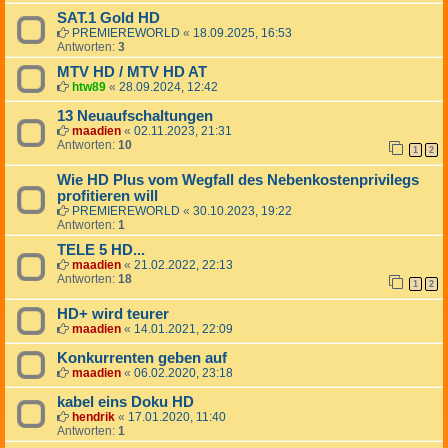
SAT.1 Gold HD
PREMIEREWORLD
«
18.09.2025, 16:53
Antworten:
3
MTV HD / MTV HD AT
htw89
«
28.09.2024, 12:42
13 Neuaufschaltungen
maadien
«
02.11.2023, 21:31
Antworten:
10
1
2
Wie HD Plus vom Wegfall des Nebenkostenprivilegs
profitieren will
PREMIEREWORLD
«
30.10.2023, 19:22
Antworten:
1
TELE 5 HD...
maadien
«
21.02.2022, 22:13
Antworten:
18
1
2
HD+ wird teurer
maadien
«
14.01.2021, 22:09
Konkurrenten geben auf
maadien
«
06.02.2020, 23:18
kabel eins Doku HD
hendrik
«
17.01.2020, 11:40
Antworten:
1