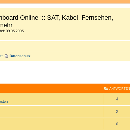
board Online ::: SAT, Kabel, Fernsehen,
mehr
et: 09.05.2005
st
Datenschutz
E
RWEITERTE SUCHE
ANTWORTEN
A
4
asten
n
A
2
t
n
A
0
w
t