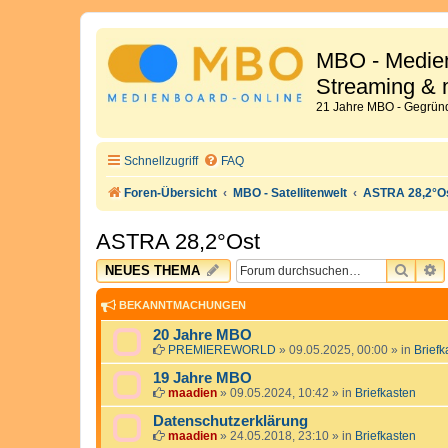
MBO - Medien
Streaming & 
21 Jahre MBO - Gegründ
Schnellzugriff
FAQ
Foren-Übersicht
MBO - Satellitenwelt
ASTRA 28,2°O
ASTRA 28,2°Ost
SUCH
E
NEUES THEMA
BEKANNTMACHUNGEN
20 Jahre MBO
PREMIEREWORLD
»
09.05.2025, 00:00
» in
Briefk
19 Jahre MBO
maadien
»
09.05.2024, 10:42
» in
Briefkasten
Datenschutzerklärung
maadien
»
24.05.2018, 23:10
» in
Briefkasten