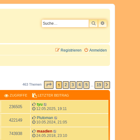
SUCHE
ERWEITERTE SU
Registrieren
Anmelden
SEITE
1
VON
19
1
2
3
4
5
19
463 Themen
NÄCHSTE
…
ZUGRIFFE
LETZTER BEITRAG
L
tyu
Z
236505
e
12.05.2025, 19:11
t
u
z
L
Plutoman
Z
422149
t
e
10.05.2024, 21:05
g
e
t
u
r
z
L
maadien
Z
743938
r
B
t
e
24.05.2018, 23:10
g
e
e
t