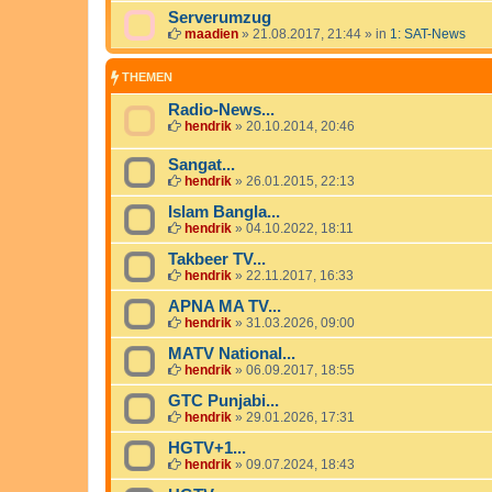
Serverumzug
maadien
»
21.08.2017, 21:44
» in
1: SAT-News
THEMEN
Radio-News...
hendrik
»
20.10.2014, 20:46
Sangat...
hendrik
»
26.01.2015, 22:13
Islam Bangla...
hendrik
»
04.10.2022, 18:11
Takbeer TV...
hendrik
»
22.11.2017, 16:33
APNA MA TV...
hendrik
»
31.03.2026, 09:00
MATV National...
hendrik
»
06.09.2017, 18:55
GTC Punjabi...
hendrik
»
29.01.2026, 17:31
HGTV+1...
hendrik
»
09.07.2024, 18:43