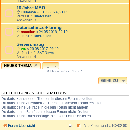
Antworten:
4
19 Jahre MBO
Plutoman
«
10.05.2024, 21:05
Verfasst in
Briefkasten
Antworten:
2
Datenschutzerklärung
maadien
«
24.05.2018, 23:10
Verfasst in
Briefkasten
Serverumzug
tyu
«
26.08.2017, 09:49
Verfasst in
1: SAT-News
Antworten:
6
NEUES THEMA
0 Themen • Seite
1
von
1
GEHE ZU
BERECHTIGUNGEN IN DIESEM FORUM
Du darfst
keine
neuen Themen in diesem Forum erstellen.
Du darfst
keine
Antworten zu Themen in diesem Forum erstellen.
Du darfst deine Beiträge in diesem Forum
nicht
ändern.
Du darfst deine Beiträge in diesem Forum
nicht
löschen.
Du darfst
keine
Dateianhänge in diesem Forum erstellen.
Foren-Übersicht
Alle Zeiten sind
UTC+02:00