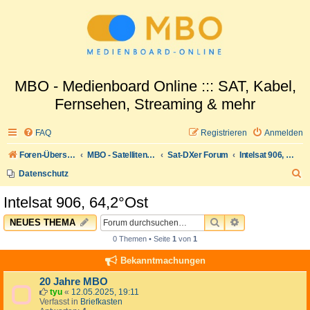
MBO - Medienboard Online ::: SAT, Kabel,
Fernsehen, Streaming & mehr
FAQ
Registrieren
Anmelden
Foren-Übersicht
MBO - Satellitenwelt
Sat-DXer Forum
Intelsat 906, 64,2°Ost
S
Datenschutz
u
Intelsat 906, 64,2°Ost
c
SUCHE
ERWEITERTE 
NEUES THEMA
h
0 Themen • Seite
1
von
1
e
Bekanntmachungen
20 Jahre MBO
tyu
«
12.05.2025, 19:11
Verfasst in
Briefkasten