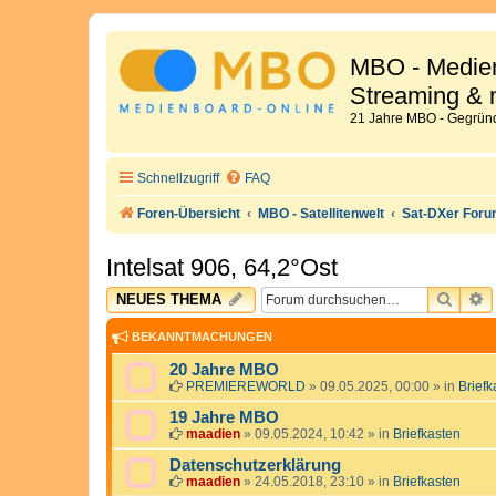
MBO - Medien
Streaming & 
21 Jahre MBO - Gegründ
Schnellzugriff
FAQ
Foren-Übersicht
MBO - Satellitenwelt
Sat-DXer For
Intelsat 906, 64,2°Ost
SUCH
E
NEUES THEMA
BEKANNTMACHUNGEN
20 Jahre MBO
PREMIEREWORLD
»
09.05.2025, 00:00
» in
Briefk
19 Jahre MBO
maadien
»
09.05.2024, 10:42
» in
Briefkasten
Datenschutzerklärung
maadien
»
24.05.2018, 23:10
» in
Briefkasten