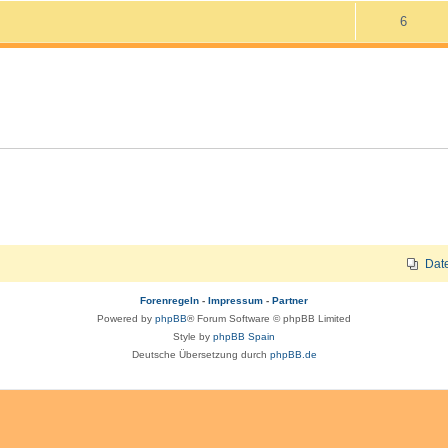
n
o
A
6
w
t
r
n
o
w
t
t
r
o
e
w
t
r
n
o
e
t
r
n
e
t
n
e
n
Dat
Forenregeln
-
Impressum
-
Partner
Powered by
phpBB
® Forum Software © phpBB Limited
Style by
phpBB Spain
Deutsche Übersetzung durch
phpBB.de