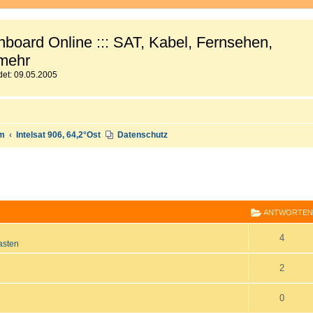
board Online ::: SAT, Kabel, Fernsehen,
mehr
et: 09.05.2005
um
Intelsat 906, 64,2°Ost
Datenschutz
E
RWEITERTE SUCHE
ANTWORTEN
A
4
asten
n
A
2
t
n
A
0
w
t