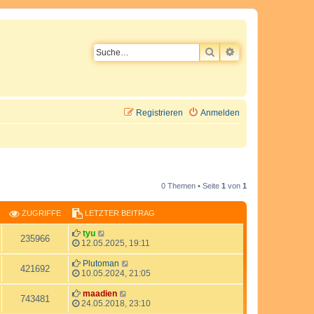
SUCHE
ERWEITERTE SU
Registrieren
Anmelden
0 Themen • Seite
1
von
1
ZUGRIFFE
LETZTER BEITRAG
L
tyu
Z
235966
e
12.05.2025, 19:11
t
u
z
L
Plutoman
Z
421692
t
e
10.05.2024, 21:05
g
e
t
u
r
z
L
maadien
Z
743481
r
B
t
e
24.05.2018, 23:10
g
e
e
t